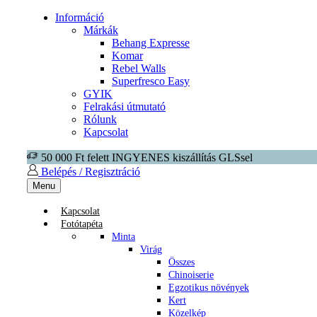
Információ
Márkák
Behang Expresse
Komar
Rebel Walls
Superfresco Easy
GYIK
Felrakási útmutató
Rólunk
Kapcsolat
50 000 Ft felett INGYENES kiszállítás GLSsel
Belépés / Regisztráció
Menu
Kapcsolat
Fotótapéta
Minta
Virág
Összes
Chinoiserie
Egzotikus növények
Kert
Közelkép