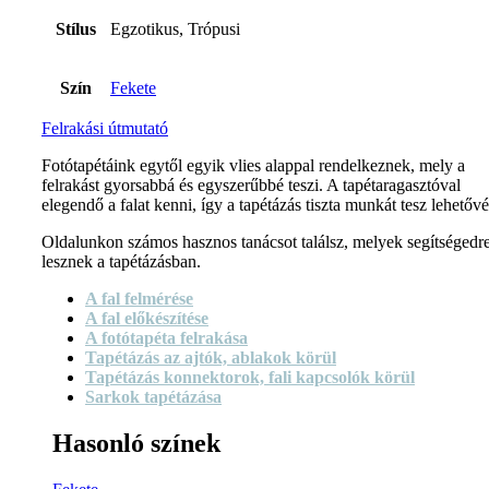
Stílus
Egzotikus, Trópusi
Szín
Fekete
Felrakási útmutató
Fotótapétáink egytől egyik vlies alappal rendelkeznek, mely a
felrakást gyorsabbá és egyszerűbbé teszi. A tapétaragasztóval
elegendő a falat kenni, így a tapétázás tiszta munkát tesz lehetővé
Oldalunkon számos hasznos tanácsot találsz, melyek segítségedr
lesznek a tapétázásban.
A fal felmérése
A fal előkészítése
A fotótapéta felrakása
Tapétázás az ajtók, ablakok körül
Tapétázás konnektorok, fali kapcsolók körül
Sarkok tapétázása
Hasonló színek