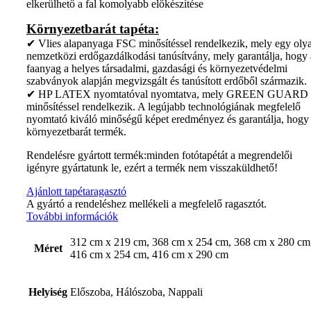
elkerülhető a fal komolyabb előkészítése
Környezetbarát tapéta:
✔ Vlies alapanyaga FSC minősítéssel rendelkezik, mely egy oly
nemzetközi erdőgazdálkodási tanúsítvány, mely garantálja, hogy 
faanyag a helyes társadalmi, gazdasági és környezetvédelmi
szabványok alapján megvizsgált és tanúsított erdőből származik.
✔ HP LATEX nyomtatóval nyomtatva, mely GREEN GUARD
minősítéssel rendelkezik. A legújabb technológiának megfelelő
nyomtató kiváló minőségű képet eredményez és garantálja, hogy
környezetbarát termék.
Rendelésre gyártott termék:minden fotótapétát a megrendelői
igényre gyártatunk le, ezért a termék nem visszaküldhető!
Ajánlott tapétaragasztó
A gyártó a rendeléshez mellékeli a megfelelő ragasztót.
További információk
312 cm x 219 cm, 368 cm x 254 cm, 368 cm x 280 cm
Méret
416 cm x 254 cm, 416 cm x 290 cm
Helyiség
Előszoba, Hálószoba, Nappali