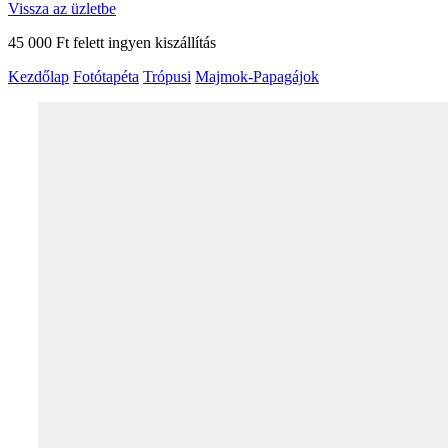
Vissza az üzletbe
45 000 Ft felett ingyen kiszállítás
Kezdőlap
Fotótapéta
Trópusi
Majmok-Papagájok