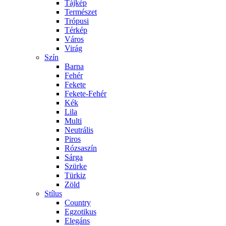
Tájkép
Természet
Trópusi
Térkép
Város
Virág
Szín
Barna
Fehér
Fekete
Fekete-Fehér
Kék
Lila
Multi
Neutrális
Piros
Rózsaszín
Sárga
Szürke
Türkiz
Zöld
Stílus
Country
Egzotikus
Elegáns