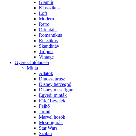
Glamúr
Klasszikus
Loft
Modern
Retro
Orientális
Romantikus
Rusztikus
Skandináv
Trópusi
Vintage
Gyerek fotótapéta
Minta
Állatok
Dinoszaurusz
Disney hercegnő
Disney mesefigura
Egyedi minták
Fák / Levelek
Felhő
Jármű
Marvel hősök
Mesefigurák
Star Wars
Szafari