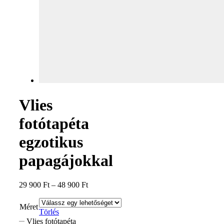
Vlies
fotótapéta
egzotikus
papagájokkal
29 900
Ft
–
48 900
Ft
Méret
Törlés
Vlies fotótapéta