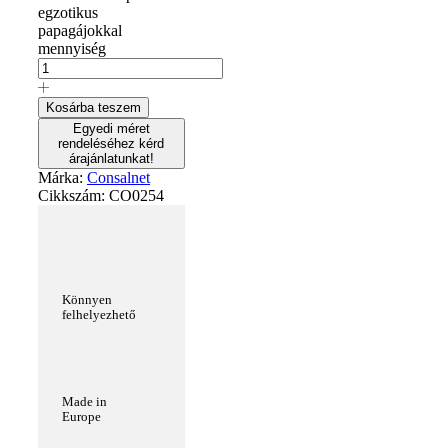
egzotikus
papagájokkal
mennyiség
Kosárba teszem
Egyedi méret
rendeléséhez kérd
árajánlatunkat!
Márka:
Consalnet
Cikkszám:
CO0254
Könnyen
felhelyezhető
Made in
Europe