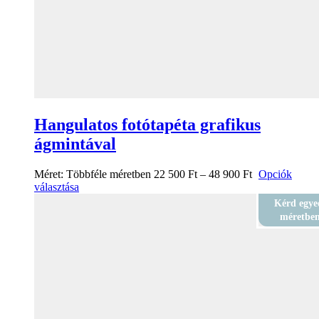
Hangulatos fotótapéta grafikus
ágmintával
Méret:
Többféle méretben
22 500
Ft
–
48 900
Ft
Opciók
választása
Kérd egye
méretbe