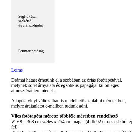
Segítőkész,
szakértő
ügyfélszolgálat
Fenntarthatóság
Leírás
Drámai hatást érhetünk el a szobában az óriás fotótapétával,
melynek sötét árnyalata és egzotikus papagájai különleges
atmoszférát teremtenek.
A tapéta vinyl változatban is rendelhető az alábbi méretekben,
melyre árajánlatot e-mailben tudunk adni.
Vlies fotótapéta mérete: többféle méretben rendelhető
✔ V8 – 368 cm széles x 254 cm magas (4 db 92 cm-es csíkból é
fel)