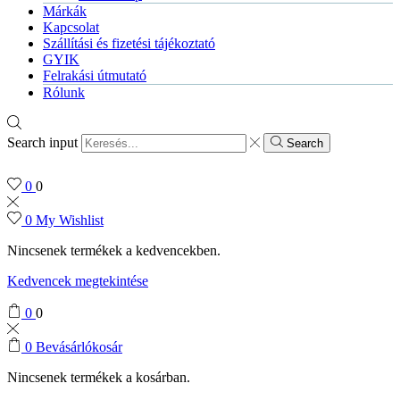
Márkák
Kapcsolat
Szállítási és fizetési tájékoztató
GYIK
Felrakási útmutató
Rólunk
Search input
Search
0
0
0
My Wishlist
Nincsenek termékek a kedvencekben.
Kedvencek megtekintése
0
0
0
Bevásárlókosár
Nincsenek termékek a kosárban.