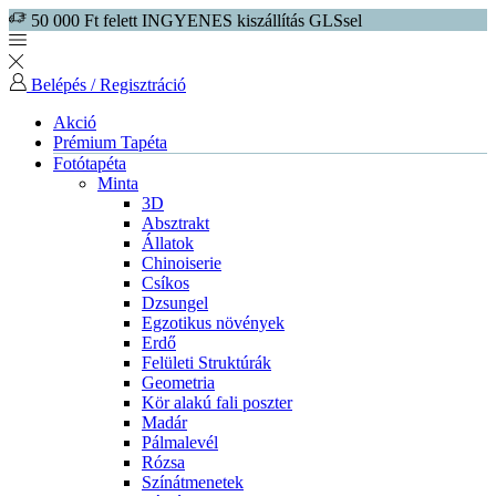
50 000 Ft felett INGYENES kiszállítás GLSsel
Belépés / Regisztráció
Akció
Prémium Tapéta
Fotótapéta
Minta
3D
Absztrakt
Állatok
Chinoiserie
Csíkos
Dzsungel
Egzotikus növények
Erdő
Felületi Struktúrák
Geometria
Kör alakú fali poszter
Madár
Pálmalevél
Rózsa
Színátmenetek