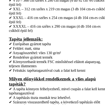
✔ V10 – 368 cm széles x 280 cm magas (4 db 92 cm -es csíkból
épül fel)
✔ XXL – 312 cm széles x 219 cm magas (3 db 104 cm-es csíkbó
épül fel)
✔ XXXL – 416 cm széles x 254 cm magas (4 db 104 cm-es csík
épül fel)
✔ XXXXL – 416 cm széles x 290 cm magas (4 db 104 cm-es
csíkból épül fel)
Tapéta jellemzők:
✔ Európában gyártott tapéta
✔ Felület: matt, sima
✔ Anyagösszetétel: vlies 130 gr/m²
✔ Rendelésre gyártott termék
✔ Környezetbarát termék FSC minősítéssel ellátott alapanyag,
teljesen illatmentes
✔ Felrakás: tapétaragasztóval csak a falat kell kenni
Milyen előnyökkel rendelkeznek a vlies alapú
tapéták?
✔ A tapéta könnyen felhelyezhető, mivel csupán a falat kell kenn
tapétaragasztóval
✔ A tapétázás tiszta munkát tesz lehetővé.
✔ Szárazon visszaszedhető tapéta, a következő tapétázás előtt