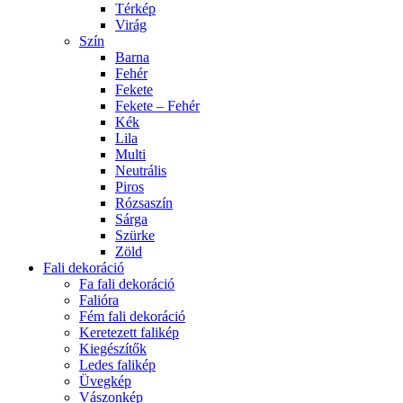
Térkép
Virág
Szín
Barna
Fehér
Fekete
Fekete – Fehér
Kék
Lila
Multi
Neutrális
Piros
Rózsaszín
Sárga
Szürke
Zöld
Fali dekoráció
Fa fali dekoráció
Falióra
Fém fali dekoráció
Keretezett falikép
Kiegészítők
Ledes falikép
Üvegkép
Vászonkép