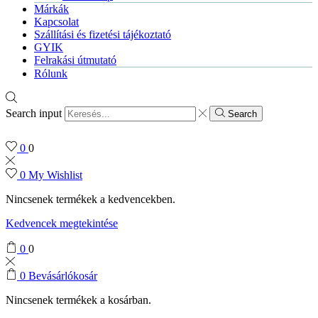
Márkák
Kapcsolat
Szállítási és fizetési tájékoztató
GYIK
Felrakási útmutató
Rólunk
Search input
Search
0
0
0
My Wishlist
Nincsenek termékek a kedvencekben.
Kedvencek megtekintése
0
0
0
Bevásárlókosár
Nincsenek termékek a kosárban.