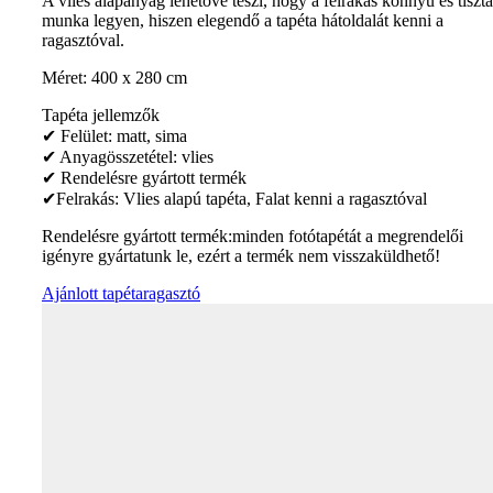
A vlies alapanyag lehetővé teszi, hogy a felrakás könnyű és tiszta
munka legyen, hiszen elegendő a tapéta hátoldalát kenni a
ragasztóval.
Méret: 400 x 280 cm
Tapéta jellemzők
✔ Felület: matt, sima
✔ Anyagösszetétel: vlies
✔ Rendelésre gyártott termék
✔Felrakás: Vlies alapú tapéta, Falat kenni a ragasztóval
Rendelésre gyártott termék:minden fotótapétát a megrendelői
igényre gyártatunk le, ezért a termék nem visszaküldhető!
Ajánlott tapétaragasztó