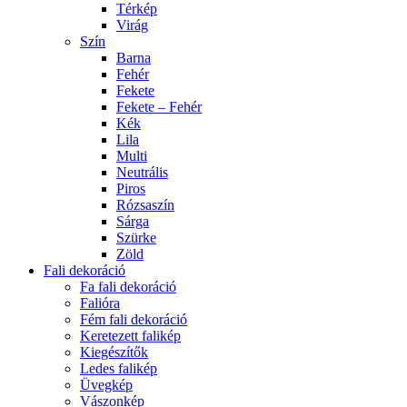
Térkép
Virág
Szín
Barna
Fehér
Fekete
Fekete – Fehér
Kék
Lila
Multi
Neutrális
Piros
Rózsaszín
Sárga
Szürke
Zöld
Fali dekoráció
Fa fali dekoráció
Falióra
Fém fali dekoráció
Keretezett falikép
Kiegészítők
Ledes falikép
Üvegkép
Vászonkép