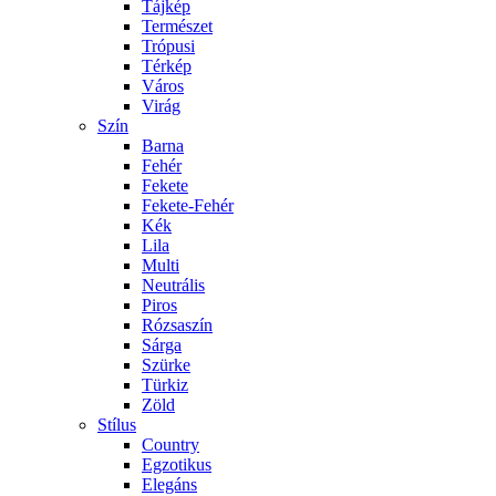
Tájkép
Természet
Trópusi
Térkép
Város
Virág
Szín
Barna
Fehér
Fekete
Fekete-Fehér
Kék
Lila
Multi
Neutrális
Piros
Rózsaszín
Sárga
Szürke
Türkiz
Zöld
Stílus
Country
Egzotikus
Elegáns