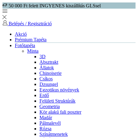
50 000 Ft felett INGYENES kiszállítás GLSsel
Belépés / Regisztráció
Akció
Prémium Tapéta
Fotótapéta
Minta
3D
Absztrakt
Állatok
Chinoiserie
Csíkos
Dzsungel
Egzotikus növények
Erdő
Felületi Struktúrák
Geometria
Kör alakú fali poszter
Madár
Pálmalevél
Rózsa
Színátmenetek