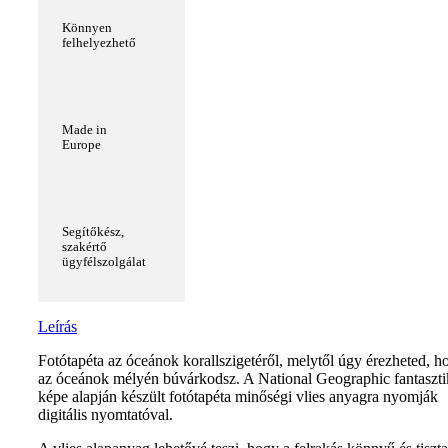
Könnyen
felhelyezhető
Made in
Europe
Segítőkész,
szakértő
ügyfélszolgálat
Leírás
Fotótapéta az óceánok korallszigetéről, melytől úgy érezheted, h
az óceánok mélyén búvárkodsz. A National Geographic fantaszti
képe alapján készült fotótapéta minőségi vlies anyagra nyomják
digitális nyomtatóval.