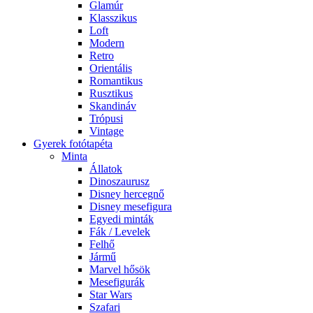
Glamúr
Klasszikus
Loft
Modern
Retro
Orientális
Romantikus
Rusztikus
Skandináv
Trópusi
Vintage
Gyerek fotótapéta
Minta
Állatok
Dinoszaurusz
Disney hercegnő
Disney mesefigura
Egyedi minták
Fák / Levelek
Felhő
Jármű
Marvel hősök
Mesefigurák
Star Wars
Szafari