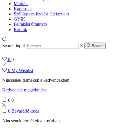
Márkák
Kapcsolat
Szállítási és fizetési tájékoztató
GYIK
Felrakási útmutató
Rólunk
Search input
Search
0
0
0
My Wishlist
Nincsenek termékek a kedvencekben.
Kedvencek megtekintése
0
0
0
Bevásárlókosár
Nincsenek termékek a kosárban.