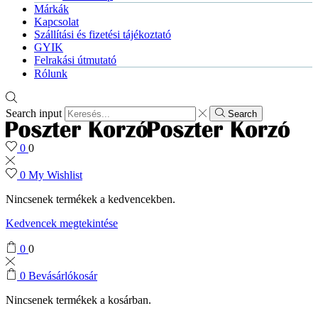
Márkák
Kapcsolat
Szállítási és fizetési tájékoztató
GYIK
Felrakási útmutató
Rólunk
Search input
Search
0
0
0
My Wishlist
Nincsenek termékek a kedvencekben.
Kedvencek megtekintése
0
0
0
Bevásárlókosár
Nincsenek termékek a kosárban.