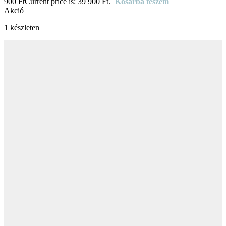
900
Ft
Current price is: 39 900 Ft.
Kosárba teszem
Akció
1 készleten