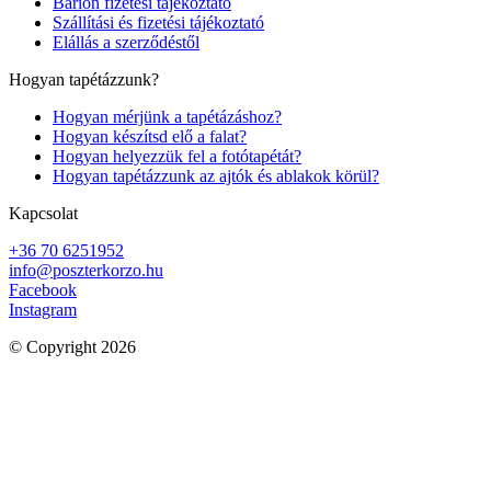
Barion fizetési tájékoztató
Szállítási és fizetési tájékoztató
Elállás a szerződéstől
Hogyan tapétázzunk?
Hogyan mérjünk a tapétázáshoz?
Hogyan készítsd elő a falat?
Hogyan helyezzük fel a fotótapétát?
Hogyan tapétázzunk az ajtók és ablakok körül?
Kapcsolat
+36 70 6251952
info@poszterkorzo.hu
Facebook
Instagram
© Copyright 2026