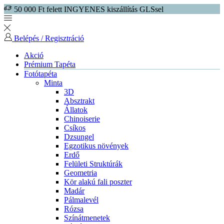
50 000 Ft felett INGYENES kiszállítás GLSsel
Belépés / Regisztráció
Akció
Prémium Tapéta
Fotótapéta
Minta
3D
Absztrakt
Állatok
Chinoiserie
Csíkos
Dzsungel
Egzotikus növények
Erdő
Felületi Struktúrák
Geometria
Kör alakú fali poszter
Madár
Pálmalevél
Rózsa
Színátmenetek