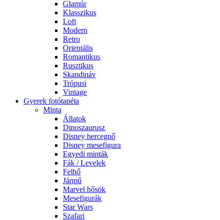
Glamúr
Klasszikus
Loft
Modern
Retro
Orientális
Romantikus
Rusztikus
Skandináv
Trópusi
Vintage
Gyerek fotótapéta
Minta
Állatok
Dinoszaurusz
Disney hercegnő
Disney mesefigura
Egyedi minták
Fák / Levelek
Felhő
Jármű
Marvel hősök
Mesefigurák
Star Wars
Szafari