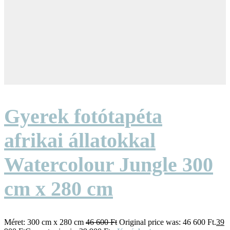
Gyerek fotótapéta
afrikai állatokkal
Watercolour Jungle 300
cm x 280 cm
Méret:
300 cm x 280 cm
46 600
Ft
Original price was: 46 600 Ft.
39