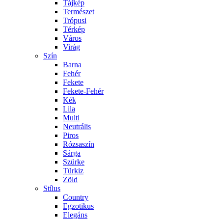
Tájkép
Természet
Trópusi
Térkép
Város
Virág
Szín
Barna
Fehér
Fekete
Fekete-Fehér
Kék
Lila
Multi
Neutrális
Piros
Rózsaszín
Sárga
Szürke
Türkiz
Zöld
Stílus
Country
Egzotikus
Elegáns