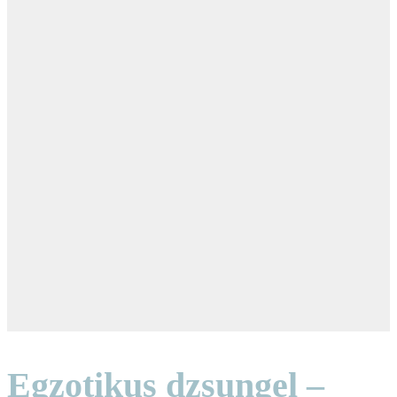
Egzotikus dzsungel –