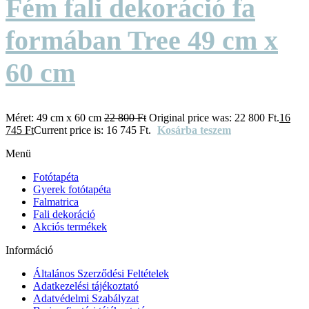
Fém fali dekoráció fa
formában Tree 49 cm x
60 cm
Méret:
49 cm x 60 cm
22 800
Ft
Original price was: 22 800 Ft.
16
745
Ft
Current price is: 16 745 Ft.
Kosárba teszem
Menü
Fotótapéta
Gyerek fotótapéta
Falmatrica
Fali dekoráció
Akciós termékek
Információ
Általános Szerződési Feltételek
Adatkezelési tájékoztató
Adatvédelmi Szabályzat