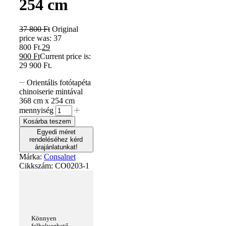
254 cm
37 800
Ft
Original
price was: 37
800 Ft.
29
900
Ft
Current price is:
29 900 Ft.
Orientális fotótapéta
chinoiserie mintával
368 cm x 254 cm
mennyiség
Kosárba teszem
Egyedi méret
rendeléséhez kérd
árajánlatunkat!
Márka:
Consalnet
Cikkszám:
CO0203-1
Könnyen