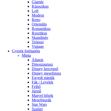
Glamúr
Klasszikus
Loft
Modern
Retro
Orientális
Romantikus
Rusztikus
Skandináv
Trópusi
Vintage
Gyerek fotótapéta
Minta
Állatok
Dinoszaurusz
Disney hercegnő
Disney mesefigura
Egyedi minták
Fák / Levelek
Felhő
Jármű
Marvel hősök
Mesefigurák
Star Wars
Szafari