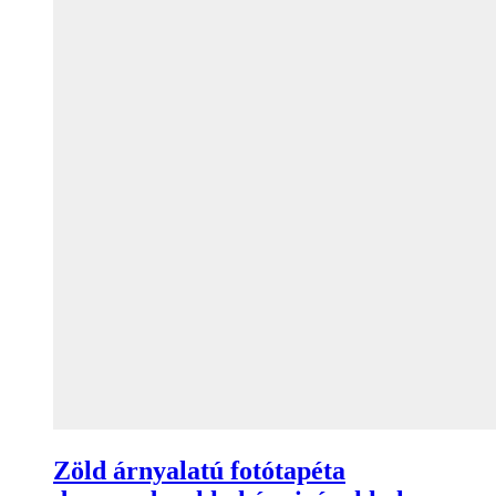
Zöld árnyalatú fotótapéta