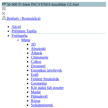
50 000 Ft felett INGYENES kiszállítás GLSsel
Belépés / Regisztráció
Akció
Prémium Tapéta
Fotótapéta
Minta
3D
Absztrakt
Állatok
Chinoiserie
Csíkos
Dzsungel
Egzotikus növények
Erdő
Felületi Struktúrák
Geometria
Kör alakú fali poszter
Madár
Pálmalevél
Rózsa
Színátmenetek