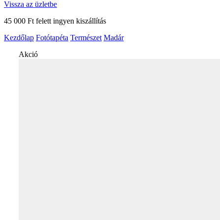
Vissza az üzletbe
45 000 Ft felett ingyen kiszállítás
Kezdőlap
Fotótapéta
Természet
Madár
Akció