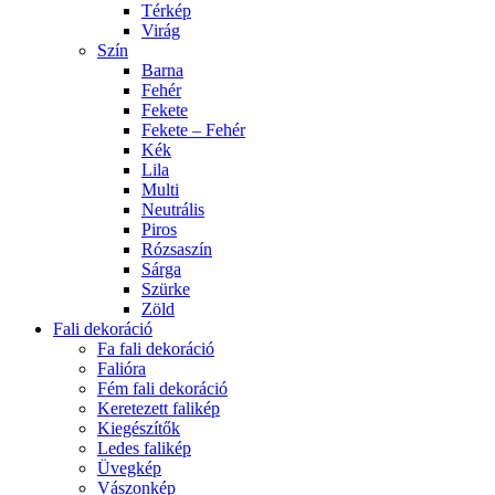
Térkép
Virág
Szín
Barna
Fehér
Fekete
Fekete – Fehér
Kék
Lila
Multi
Neutrális
Piros
Rózsaszín
Sárga
Szürke
Zöld
Fali dekoráció
Fa fali dekoráció
Falióra
Fém fali dekoráció
Keretezett falikép
Kiegészítők
Ledes falikép
Üvegkép
Vászonkép