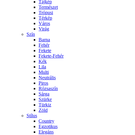
Tájkép
Természet
Trópusi
Térkép
Város
Virág
Szín
Barna
Fehér
Fekete
Fekete-Fehér
Kék
Lila
Multi
Neutrális
Piros
Rózsaszín
Sárga
Szürke
Türkiz
Zöld
Stílus
Country
Egzotikus
Elegáns