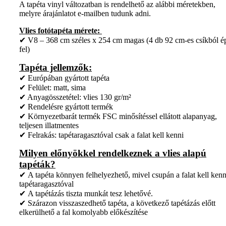
A tapéta vinyl változatban is rendelhető az alábbi méretekben,
melyre árajánlatot e-mailben tudunk adni.
Vlies fotótapéta mérete:
✔ V8 – 368 cm széles x 254 cm magas (4 db 92 cm-es csíkból é
fel)
Tapéta jellemzők:
✔ Európában gyártott tapéta
✔ Felület: matt, sima
✔ Anyagösszetétel: vlies 130 gr/m²
✔ Rendelésre gyártott termék
✔ Környezetbarát termék FSC minősítéssel ellátott alapanyag,
teljesen illatmentes
✔ Felrakás: tapétaragasztóval csak a falat kell kenni
Milyen előnyökkel rendelkeznek a vlies alapú
tapéták?
✔ A tapéta könnyen felhelyezhető, mivel csupán a falat kell kenn
tapétaragasztóval
✔ A tapétázás tiszta munkát tesz lehetővé.
✔ Szárazon visszaszedhető tapéta, a következő tapétázás előtt
elkerülhető a fal komolyabb előkészítése