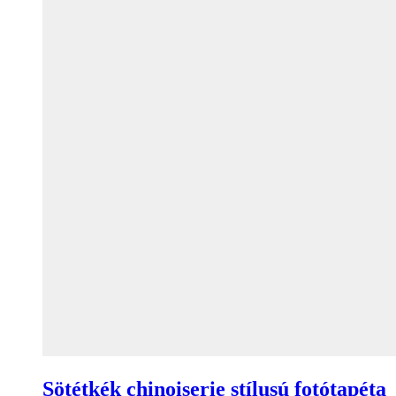
Sötétkék chinoiserie stílusú fotótapéta