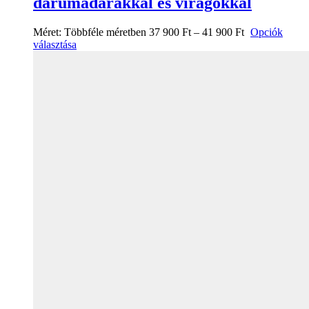
darumadarakkal és virágokkal
Méret:
Többféle méretben
37 900
Ft
–
41 900
Ft
Opciók
választása