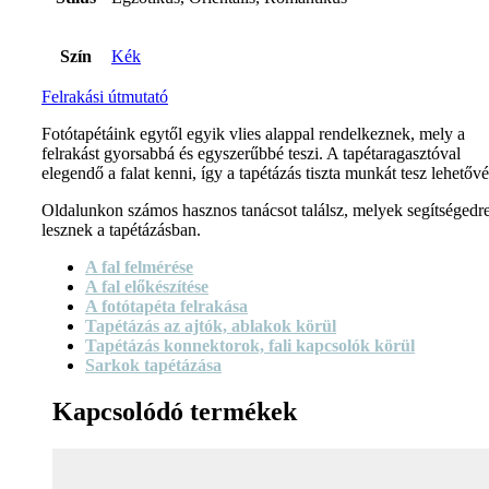
Szín
Kék
Felrakási útmutató
Fotótapétáink egytől egyik vlies alappal rendelkeznek, mely a
felrakást gyorsabbá és egyszerűbbé teszi. A tapétaragasztóval
elegendő a falat kenni, így a tapétázás tiszta munkát tesz lehetővé
Oldalunkon számos hasznos tanácsot találsz, melyek segítségedr
lesznek a tapétázásban.
A fal felmérése
A fal előkészítése
A fotótapéta felrakása
Tapétázás az ajtók, ablakok körül
Tapétázás konnektorok, fali kapcsolók körül
Sarkok tapétázása
Kapcsolódó termékek