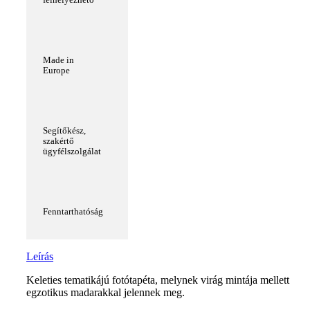
felhelyezhető
Made in
Europe
Segítőkész,
szakértő
ügyfélszolgálat
Fenntarthatóság
Leírás
Keleties tematikájú fotótapéta, melynek virág mintája mellett
egzotikus madarakkal jelennek meg.