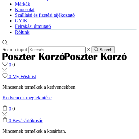
Márkák
Kapcsolat
Szállítási és fizetési tájékoztató
GYIK
Felrakási útmutató
Rólunk
Search input
Search
0
0
0
My Wishlist
Nincsenek termékek a kedvencekben.
Kedvencek megtekintése
0
0
0
Bevásárlókosár
Nincsenek termékek a kosárban.