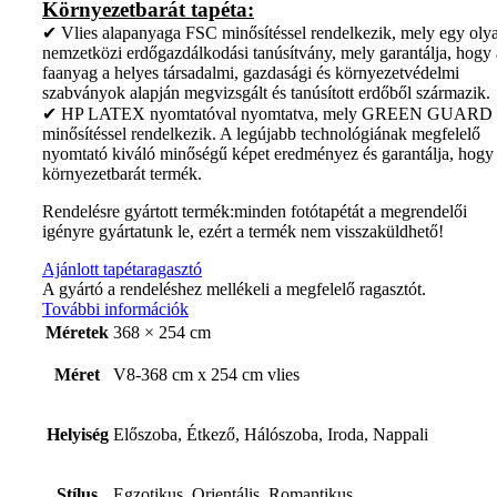
Környezetbarát tapéta:
✔ Vlies alapanyaga FSC minősítéssel rendelkezik, mely egy oly
nemzetközi erdőgazdálkodási tanúsítvány, mely garantálja, hogy 
faanyag a helyes társadalmi, gazdasági és környezetvédelmi
szabványok alapján megvizsgált és tanúsított erdőből származik.
✔ HP LATEX nyomtatóval nyomtatva, mely GREEN GUARD
minősítéssel rendelkezik. A legújabb technológiának megfelelő
nyomtató kiváló minőségű képet eredményez és garantálja, hogy
környezetbarát termék.
Rendelésre gyártott termék:minden fotótapétát a megrendelői
igényre gyártatunk le, ezért a termék nem visszaküldhető!
Ajánlott tapétaragasztó
A gyártó a rendeléshez mellékeli a megfelelő ragasztót.
További információk
Méretek
368 × 254 cm
Méret
V8-368 cm x 254 cm vlies
Helyiség
Előszoba, Étkező, Hálószoba, Iroda, Nappali
Stílus
Egzotikus, Orientális, Romantikus