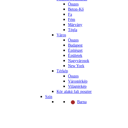
Összes
Beton-Kő
Fa
Fém
Márvány
Tégla
Város
Összes
Budapest
Építészet
Épületek
Nagyvárosok
New York
Térkép
Összes
Várostérkép
Világtérkép
Kör alakú fali poszter
Szín
Barna