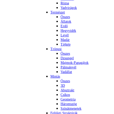
Rózsa
Vadvirágok
Természet
Összes
Állatok
Erdő
Hegyvidék
Levél
Madár
Tájkép
Trópusi
Összes
Dzsungel
Majmok-Papagájok
Pálmalevél
Vadállat
Mintás
Összes
3D
Absztrakt
Csíkos
Geometria
Háromszög
Színátmenetek
Felületi Struktúrák