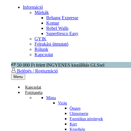
Információ
Márkák
Behang Expresse
Komar
Rebel Walls
Superfresco Easy
GYIK
Felrakási útmutató
Rólunk
Kapcsolat
50 000 Ft felett INGYENES kiszállítás GLSsel
Belépés / Regisztráció
Menu
Kapcsolat
Fotótapéta
Minta
Virág
Összes
Chinoiserie
Egzotikus növények
Kert
Közelkép