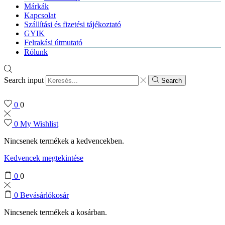
Márkák
Kapcsolat
Szállítási és fizetési tájékoztató
GYIK
Felrakási útmutató
Rólunk
Search input
Search
0
0
0
My Wishlist
Nincsenek termékek a kedvencekben.
Kedvencek megtekintése
0
0
0
Bevásárlókosár
Nincsenek termékek a kosárban.