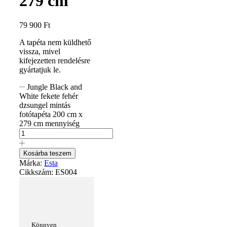
279 cm
79 900
Ft
A tapéta nem küldhető
vissza, mivel
kifejezetten rendelésre
gyártatjuk le.
Jungle Black and
White fekete fehér
dzsungel mintás
fotótapéta 200 cm x
279 cm mennyiség
Kosárba teszem
Márka:
Esta
Cikkszám:
ES004
Könnyen