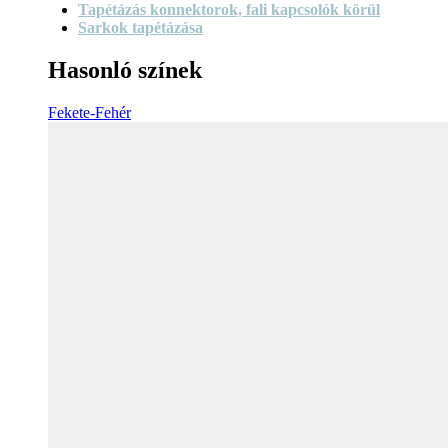
Tapétázás konnektorok, fali kapcsolók körül
Sarkok tapétázása
Hasonló színek
Fekete-Fehér