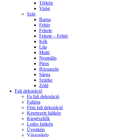
Térkép
Virág
Szín
Barna
Fehér
Fekete
Fekete – Fehér
Kék
Lila
Multi
Neutrális
Piros
Rózsaszín
Sárga
Szürke
Zöld
Fali dekoráció
Fa fali dekoráció
Falióra
Fém fali dekoráció
Keretezett falikép
Kiegészítők
Ledes falikép
Üvegkép
Vászonkép