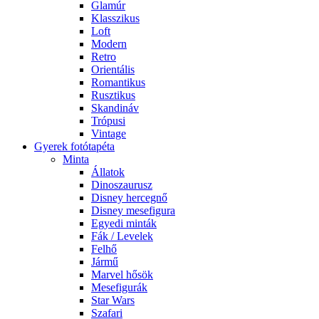
Glamúr
Klasszikus
Loft
Modern
Retro
Orientális
Romantikus
Rusztikus
Skandináv
Trópusi
Vintage
Gyerek fotótapéta
Minta
Állatok
Dinoszaurusz
Disney hercegnő
Disney mesefigura
Egyedi minták
Fák / Levelek
Felhő
Jármű
Marvel hősök
Mesefigurák
Star Wars
Szafari