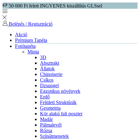
50 000 Ft felett INGYENES kiszállítás GLSsel
Belépés / Regisztráció
Akció
Prémium Tapéta
Fotótapéta
Minta
3D
Absztrakt
Állatok
Chinoiserie
Csíkos
Dzsungel
Egzotikus növények
Erdő
Felületi Struktúrák
Geometria
Kör alakú fali poszter
Madár
Pálmalevél
Rózsa
Színátmenetek