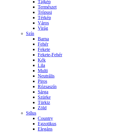
Tájkép
Természet
Trópusi
Térkép
Város
Virág
Szín
Barna
Fehér
Fekete
Fekete-Fehér
Kék
Lila
Multi
Neutrális
Piros
Rózsaszín
Sárga
Szürke
Türkiz
Zöld
Stílus
Country
Egzotikus
Elegáns