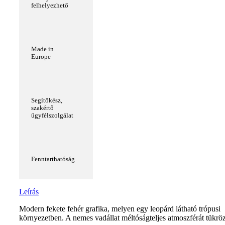
felhelyezhető
Made in
Europe
Segítőkész,
szakértő
ügyfélszolgálat
Fenntarthatóság
Leírás
Modern fekete fehér grafika, melyen egy leopárd látható trópusi
környezetben. A nemes vadállat méltóságteljes atmoszférát tükröz