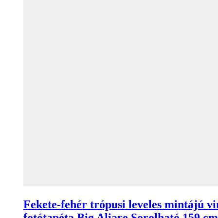
Fekete-fehér trópusi leveles mintájú vi
fotótapéta Big Aliare Sorolható 159 cm