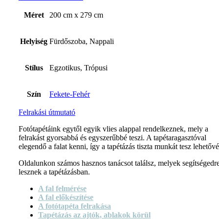
Méret
200 cm x 279 cm
Helyiség
Fürdőszoba, Nappali
Stílus
Egzotikus, Trópusi
Szín
Fekete-Fehér
Felrakási útmutató
Fotótapétáink egytől egyik vlies alappal rendelkeznek, mely a
felrakást gyorsabbá és egyszerűbbé teszi. A tapétaragasztóval
elegendő a falat kenni, így a tapétázás tiszta munkát tesz lehetővé
Oldalunkon számos hasznos tanácsot találsz, melyek segítségedr
lesznek a tapétázásban.
A fal felmérése
A fal előkészítése
A fotótapéta felrakása
Tapétázás az ajtók, ablakok körül