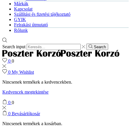
Márkák
Kapcsolat
Szállítási és fizetési tájékoztató
GYIK
Felrakási útmutató
Rólunk
Search input
Search
0
0
0
My Wishlist
Nincsenek termékek a kedvencekben.
Kedvencek megtekintése
0
0
0
Bevásárlókosár
Nincsenek termékek a kosárban.