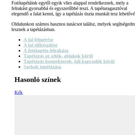
Fotótapétáink egytől egyik vlies alappal rendelkeznek, mely a
felrakást gyorsabbá és egyszerűbbé teszi. A tapétaragasztóval
elegendő a falat kenni, így a tapétázás tiszta munkát tesz lehetővé
Oldalunkon számos hasznos tanácsot találsz, melyek segítségedr
lesznek a tapétázásban.
A fal felmérése
A fal előkészítése
A fotótapéta felrakása
Tapétázás az ajtók, ablakok körül
Tapétázás konnektorok, fali kapcsolók körül
Sarkok tapétázása
Hasonló színek
Kék