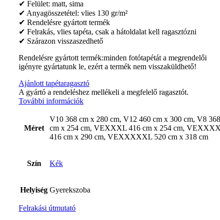
✔ Felület: matt, sima
✔ Anyagösszetétel: vlies 130 gr/m²
✔ Rendelésre gyártott termék
✔ Felrakás, vlies tapéta, csak a hátoldalat kell ragasztózni
✔ Szárazon visszaszedhető
Rendelésre gyártott termék:minden fotótapétát a megrendelői
igényre gyártatunk le, ezért a termék nem visszaküldhető!
Ajánlott tapétaragasztó
A gyártó a rendeléshez mellékeli a megfelelő ragasztót.
További információk
V10 368 cm x 280 cm, V12 460 cm x 300 cm, V8 36
Méret
cm x 254 cm, VEXXXL 416 cm x 254 cm, VEXXX
416 cm x 290 cm, VEXXXXXL 520 cm x 318 cm
Szín
Kék
Helyiség
Gyerekszoba
Felrakási útmutató