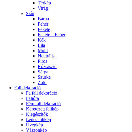
Térkép
Virág
Szín
Barna
Fehér
Fekete
Fekete – Fehér
Kék
Lila
Multi
Neutrális
Piros
Rózsaszín
Sárga
Szürke
Zöld
Fali dekoráció
Fa fali dekoráció
Falióra
Fém fali dekoráció
Keretezett falikép
Kiegészítők
Ledes falikép
Üvegkép
Vászonkép