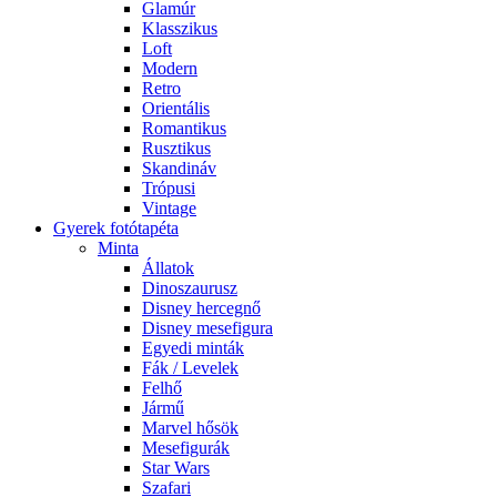
Glamúr
Klasszikus
Loft
Modern
Retro
Orientális
Romantikus
Rusztikus
Skandináv
Trópusi
Vintage
Gyerek fotótapéta
Minta
Állatok
Dinoszaurusz
Disney hercegnő
Disney mesefigura
Egyedi minták
Fák / Levelek
Felhő
Jármű
Marvel hősök
Mesefigurák
Star Wars
Szafari