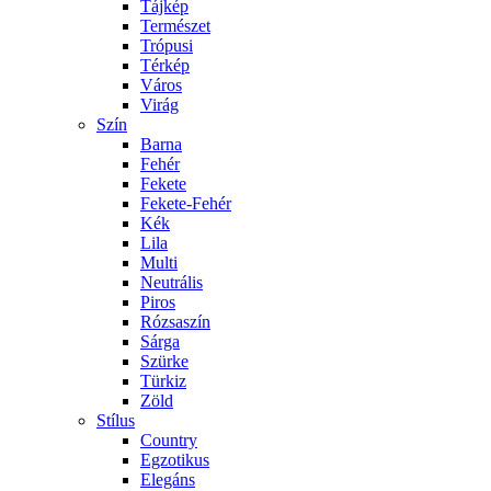
Tájkép
Természet
Trópusi
Térkép
Város
Virág
Szín
Barna
Fehér
Fekete
Fekete-Fehér
Kék
Lila
Multi
Neutrális
Piros
Rózsaszín
Sárga
Szürke
Türkiz
Zöld
Stílus
Country
Egzotikus
Elegáns