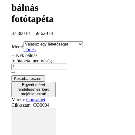
bálnás
fotótapéta
37 800
Ft
–
59 620
Ft
Méret
Törlés
Kék bálnás
fotótapéta mennyiség
Kosárba teszem
Egyedi méret
rendeléséhez kérd
árajánlatunkat!
Márka:
Consalnet
Cikkszám:
CO0034