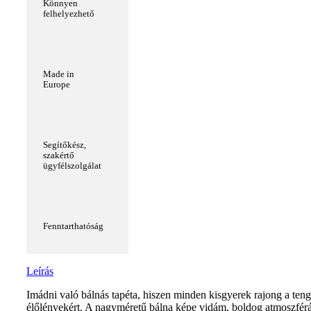
Könnyen
felhelyezhető
Made in
Europe
Segítőkész,
szakértő
ügyfélszolgálat
Fenntarthatóság
Leírás
Imádni való bálnás tapéta, hiszen minden kisgyerek rajong a teng
élőlényekért. A nagyméretű bálna képe vidám, boldog atmoszférá