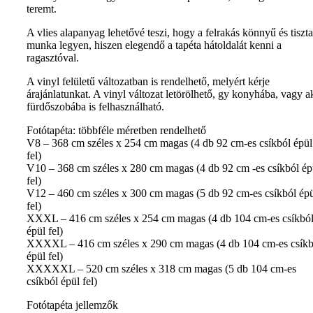
teremt.
A vlies alapanyag lehetővé teszi, hogy a felrakás könnyű és tiszta
munka legyen, hiszen elegendő a tapéta hátoldalát kenni a
ragasztóval.
A vinyl felületű változatban is rendelhető, melyért kérje
árajánlatunkat. A vinyl változat letörölhető, gy konyhába, vagy a
fürdőszobába is felhasználható.
Fotótapéta: többféle méretben rendelhető
V8 – 368 cm széles x 254 cm magas (4 db 92 cm-es csíkból épül
fel)
V10 – 368 cm széles x 280 cm magas (4 db 92 cm -es csíkból ép
fel)
V12 – 460 cm széles x 300 cm magas (5 db 92 cm-es csíkból ép
fel)
XXXL – 416 cm széles x 254 cm magas (4 db 104 cm-es csíkbó
épül fel)
XXXXL – 416 cm széles x 290 cm magas (4 db 104 cm-es csíkb
épül fel)
XXXXXL – 520 cm széles x 318 cm magas (5 db 104 cm-es
csíkból épül fel)
Fotótapéta jellemzők