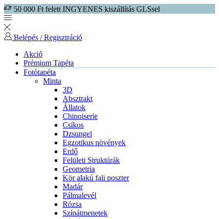
50 000 Ft felett INGYENES kiszállítás GLSsel
Belépés / Regisztráció
Akció
Prémium Tapéta
Fotótapéta
Minta
3D
Absztrakt
Állatok
Chinoiserie
Csíkos
Dzsungel
Egzotikus növények
Erdő
Felületi Struktúrák
Geometria
Kör alakú fali poszter
Madár
Pálmalevél
Rózsa
Színátmenetek