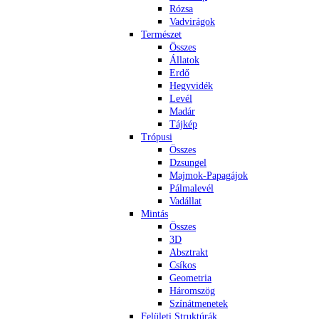
Rózsa
Vadvirágok
Természet
Összes
Állatok
Erdő
Hegyvidék
Levél
Madár
Tájkép
Trópusi
Összes
Dzsungel
Majmok-Papagájok
Pálmalevél
Vadállat
Mintás
Összes
3D
Absztrakt
Csíkos
Geometria
Háromszög
Színátmenetek
Felületi Struktúrák