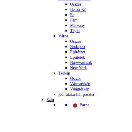
Összes
Beton-Kő
Fa
Fém
Márvány
Tégla
Város
Összes
Budapest
Építészet
Épületek
Nagyvárosok
New York
Térkép
Összes
Várostérkép
Világtérkép
Kör alakú fali poszter
Szín
Barna