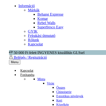
Információ
Márkák
Behang Expresse
Komar
Rebel Walls
Superfresco Easy
GYIK
Felrakási útmutató
Rólunk
Kapcsolat
50 000 Ft felett INGYENES kiszállítás GLSsel
Belépés / Regisztráció
Menu
Kapcsolat
Fotótapéta
Minta
Virág
Összes
Chinoiserie
Egzotikus növények
Kert
Közelkép