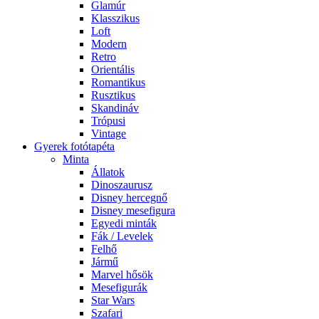
Glamúr
Klasszikus
Loft
Modern
Retro
Orientális
Romantikus
Rusztikus
Skandináv
Trópusi
Vintage
Gyerek fotótapéta
Minta
Állatok
Dinoszaurusz
Disney hercegnő
Disney mesefigura
Egyedi minták
Fák / Levelek
Felhő
Jármű
Marvel hősök
Mesefigurák
Star Wars
Szafari