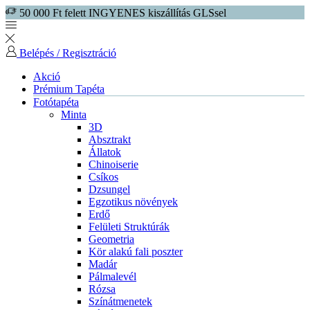
50 000 Ft felett INGYENES kiszállítás GLSsel
Belépés / Regisztráció
Akció
Prémium Tapéta
Fotótapéta
Minta
3D
Absztrakt
Állatok
Chinoiserie
Csíkos
Dzsungel
Egzotikus növények
Erdő
Felületi Struktúrák
Geometria
Kör alakú fali poszter
Madár
Pálmalevél
Rózsa
Színátmenetek