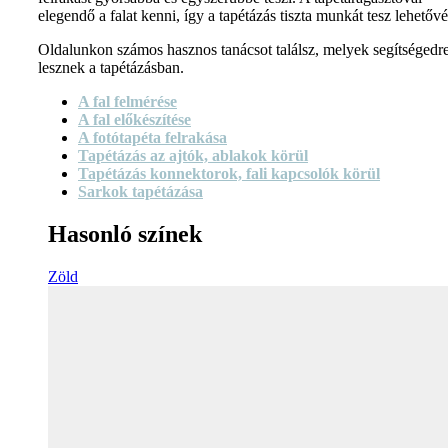
elegendő a falat kenni, így a tapétázás tiszta munkát tesz lehetővé
Oldalunkon számos hasznos tanácsot találsz, melyek segítségedr
lesznek a tapétázásban.
A fal felmérése
A fal előkészítése
A fotótapéta felrakása
Tapétázás az ajtók, ablakok körül
Tapétázás konnektorok, fali kapcsolók körül
Sarkok tapétázása
Hasonló színek
Zöld