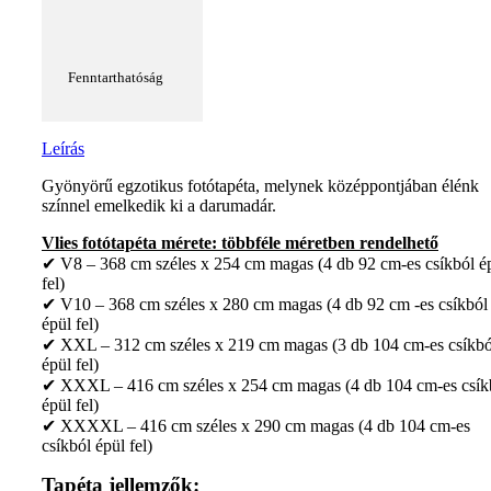
Fenntarthatóság
Leírás
Gyönyörű egzotikus fotótapéta, melynek középpontjában élénk
színnel emelkedik ki a darumadár.
Vlies fotótapéta mérete: többféle méretben rendelhető
✔ V8 – 368 cm széles x 254 cm magas (4 db 92 cm-es csíkból é
fel)
✔ V10 – 368 cm széles x 280 cm magas (4 db 92 cm -es csíkból
épül fel)
✔ XXL – 312 cm széles x 219 cm magas (3 db 104 cm-es csíkbó
épül fel)
✔ XXXL – 416 cm széles x 254 cm magas (4 db 104 cm-es csík
épül fel)
✔ XXXXL – 416 cm széles x 290 cm magas (4 db 104 cm-es
csíkból épül fel)
Tapéta jellemzők: