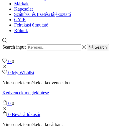
Márkák
Kapcsolat
Szállítási és fizetési tájékoztató
GYIK
Felrakási útmutató
Rólunk
Search input
Search
0
0
0
My Wishlist
Nincsenek termékek a kedvencekben.
Kedvencek megtekintése
0
0
0
Bevásárlókosár
Nincsenek termékek a kosárban.