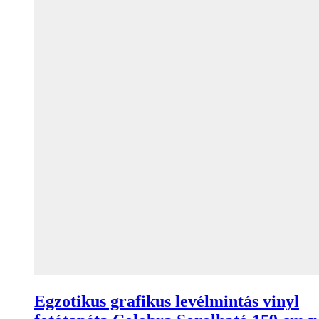
Egzotikus grafikus levélmintás vinyl