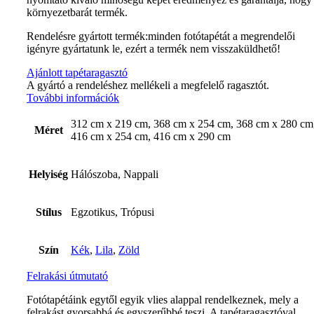
környezetbarát termék.
Rendelésre gyártott termék:minden fotótapétát a megrendelői
igényre gyártatunk le, ezért a termék nem visszaküldhető!
Ajánlott tapétaragasztó
A gyártó a rendeléshez mellékeli a megfelelő ragasztót.
További információk
312 cm x 219 cm, 368 cm x 254 cm, 368 cm x 280 cm
Méret
416 cm x 254 cm, 416 cm x 290 cm
Helyiség
Hálószoba, Nappali
Stílus
Egzotikus, Trópusi
Szín
Kék
,
Lila
,
Zöld
Felrakási útmutató
Fotótapétáink egytől egyik vlies alappal rendelkeznek, mely a
felrakást gyorsabbá és egyszerűbbé teszi. A tapétaragasztóval