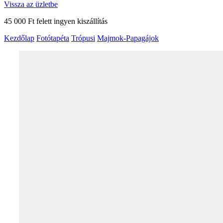
Vissza az üzletbe
45 000 Ft felett ingyen kiszállítás
Kezdőlap
Fotótapéta
Trópusi
Majmok-Papagájok