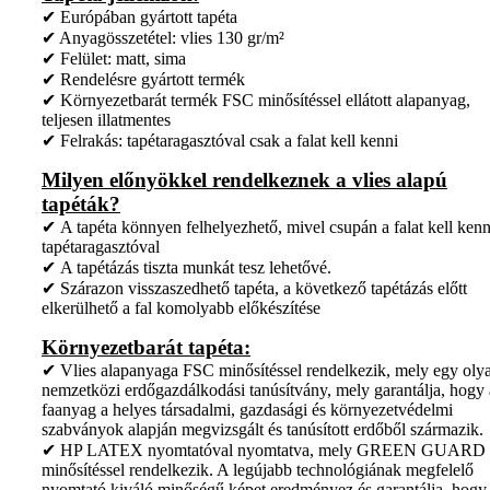
✔ Európában gyártott tapéta
✔ Anyagösszetétel: vlies 130 gr/m²
✔ Felület: matt, sima
✔ Rendelésre gyártott termék
✔ Környezetbarát termék FSC minősítéssel ellátott alapanyag,
teljesen illatmentes
✔ Felrakás: tapétaragasztóval csak a falat kell kenni
Milyen előnyökkel rendelkeznek a vlies alapú
tapéták?
✔ A tapéta könnyen felhelyezhető, mivel csupán a falat kell kenn
tapétaragasztóval
✔ A tapétázás tiszta munkát tesz lehetővé.
✔ Szárazon visszaszedhető tapéta, a következő tapétázás előtt
elkerülhető a fal komolyabb előkészítése
Környezetbarát tapéta:
✔ Vlies alapanyaga FSC minősítéssel rendelkezik, mely egy oly
nemzetközi erdőgazdálkodási tanúsítvány, mely garantálja, hogy 
faanyag a helyes társadalmi, gazdasági és környezetvédelmi
szabványok alapján megvizsgált és tanúsított erdőből származik.
✔ HP LATEX nyomtatóval nyomtatva, mely GREEN GUARD
minősítéssel rendelkezik. A legújabb technológiának megfelelő
nyomtató kiváló minőségű képet eredményez és garantálja, hogy