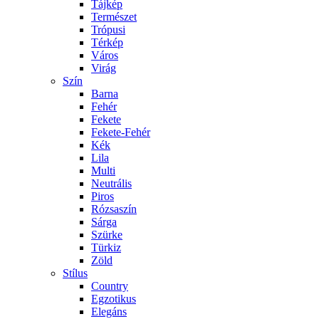
Tájkép
Természet
Trópusi
Térkép
Város
Virág
Szín
Barna
Fehér
Fekete
Fekete-Fehér
Kék
Lila
Multi
Neutrális
Piros
Rózsaszín
Sárga
Szürke
Türkiz
Zöld
Stílus
Country
Egzotikus
Elegáns