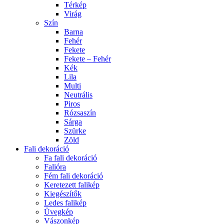
Térkép
Virág
Szín
Barna
Fehér
Fekete
Fekete – Fehér
Kék
Lila
Multi
Neutrális
Piros
Rózsaszín
Sárga
Szürke
Zöld
Fali dekoráció
Fa fali dekoráció
Falióra
Fém fali dekoráció
Keretezett falikép
Kiegészítők
Ledes falikép
Üvegkép
Vászonkép