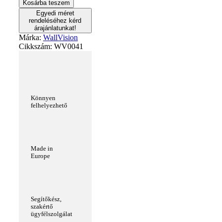
Kosárba teszem
Egyedi méret
rendeléséhez kérd
árajánlatunkat!
Márka:
WallVision
Cikkszám:
WV0041
Könnyen
felhelyezhető
Made in
Europe
Segítőkész,
szakértő
ügyfélszolgálat