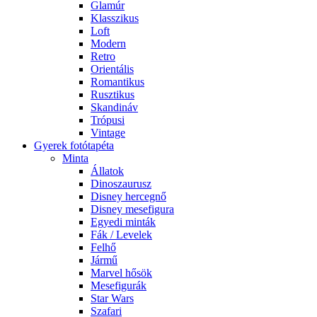
Glamúr
Klasszikus
Loft
Modern
Retro
Orientális
Romantikus
Rusztikus
Skandináv
Trópusi
Vintage
Gyerek fotótapéta
Minta
Állatok
Dinoszaurusz
Disney hercegnő
Disney mesefigura
Egyedi minták
Fák / Levelek
Felhő
Jármű
Marvel hősök
Mesefigurák
Star Wars
Szafari