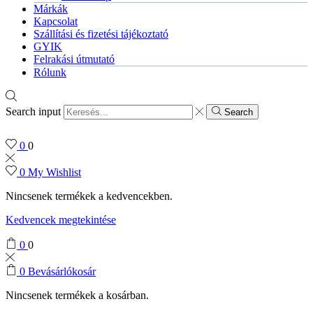
Márkák
Kapcsolat
Szállítási és fizetési tájékoztató
GYIK
Felrakási útmutató
Rólunk
Search input
Search
0
0
0
My Wishlist
Nincsenek termékek a kedvencekben.
Kedvencek megtekintése
0
0
0
Bevásárlókosár
Nincsenek termékek a kosárban.