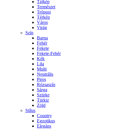
Tájkép
Természet
Trópusi
Térkép
Város
Virág
Szín
Barna
Fehér
Fekete
Fekete-Fehér
Kék
Lila
Multi
Neutrális
Piros
Rózsaszín
Sárga
Szürke
Türkiz
Zöld
Stílus
Country
Egzotikus
Elegáns