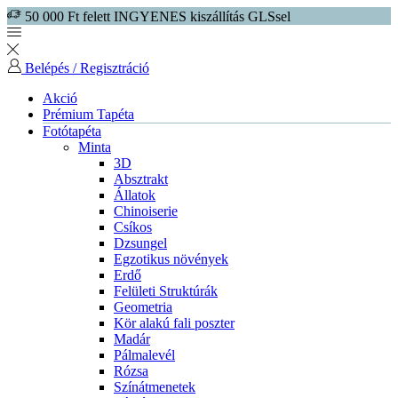
50 000 Ft felett INGYENES kiszállítás GLSsel
Belépés / Regisztráció
Akció
Prémium Tapéta
Fotótapéta
Minta
3D
Absztrakt
Állatok
Chinoiserie
Csíkos
Dzsungel
Egzotikus növények
Erdő
Felületi Struktúrák
Geometria
Kör alakú fali poszter
Madár
Pálmalevél
Rózsa
Színátmenetek