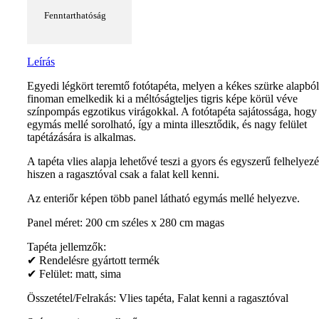
Fenntarthatóság
Leírás
Egyedi légkört teremtő fotótapéta, melyen a kékes szürke alapból
finoman emelkedik ki a méltóságteljes tigris képe körül véve
színpompás egzotikus virágokkal. A fotótapéta sajátossága, hogy
egymás mellé sorolható, így a minta illesztődik, és nagy felület
tapétázására is alkalmas.
A tapéta vlies alapja lehetővé teszi a gyors és egyszerű felhelyezé
hiszen a ragasztóval csak a falat kell kenni.
Az enteriőr képen több panel látható egymás mellé helyezve.
Panel méret: 200 cm széles x 280 cm magas
Tapéta jellemzők:
✔ Rendelésre gyártott termék
✔ Felület: matt, sima
Összetétel/Felrakás: Vlies tapéta, Falat kenni a ragasztóval