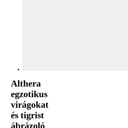
Althera
egzotikus
virágokat
és tigrist
ábrázoló