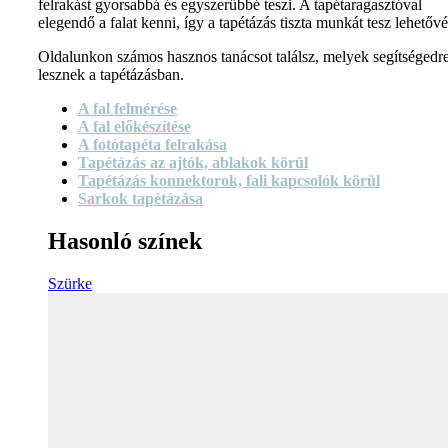
felrakást gyorsabbá és egyszerűbbé teszi. A tapétaragasztóval
elegendő a falat kenni, így a tapétázás tiszta munkát tesz lehetővé
Oldalunkon számos hasznos tanácsot találsz, melyek segítségedr
lesznek a tapétázásban.
A fal felmérése
A fal előkészítése
A fotótapéta felrakása
Tapétázás az ajtók, ablakok körül
Tapétázás konnektorok, fali kapcsolók körül
Sarkok tapétázása
Hasonló színek
Szürke