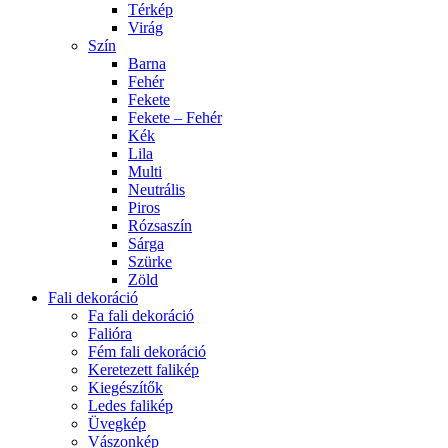
Térkép
Virág
Szín
Barna
Fehér
Fekete
Fekete – Fehér
Kék
Lila
Multi
Neutrális
Piros
Rózsaszín
Sárga
Szürke
Zöld
Fali dekoráció
Fa fali dekoráció
Falióra
Fém fali dekoráció
Keretezett falikép
Kiegészítők
Ledes falikép
Üvegkép
Vászonkép