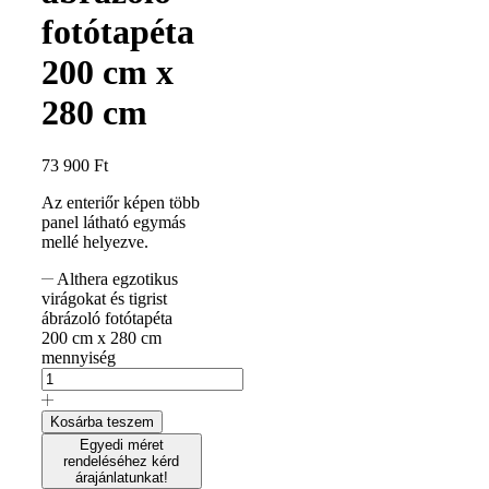
fotótapéta
200 cm x
280 cm
73 900
Ft
Az enteriőr képen több
panel látható egymás
mellé helyezve.
Althera egzotikus
virágokat és tigrist
ábrázoló fotótapéta
200 cm x 280 cm
mennyiség
Kosárba teszem
Egyedi méret
rendeléséhez kérd
árajánlatunkat!