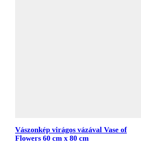
Vászonkép virágos vázával Vase of
Flowers 60 cm x 80 cm