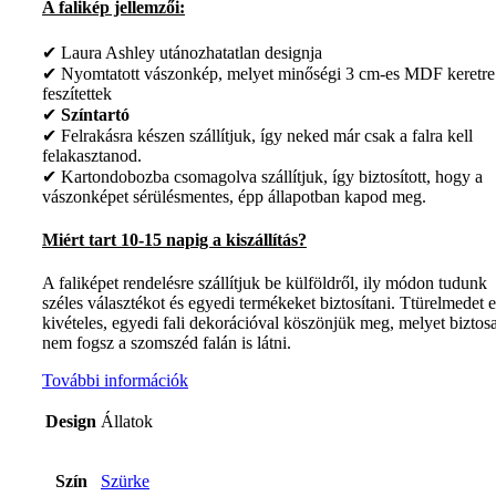
A falikép jellemzői:
✔ Laura Ashley utánozhatatlan designja
✔ Nyomtatott vászonkép, melyet minőségi 3 cm-es MDF keretre
feszítettek
✔
Színtartó
✔ Felrakásra készen szállítjuk, így neked már csak a falra kell
felakasztanod.
✔ Kartondobozba csomagolva szállítjuk, így biztosított, hogy a
vászonképet sérülésmentes, épp állapotban kapod meg.
Miért tart 10-15 napig a kiszállítás?
A faliképet rendelésre szállítjuk be külföldről, ily módon tudunk
széles választékot és egyedi termékeket biztosítani. Ttürelmedet 
kivételes, egyedi fali dekorációval köszönjük meg, melyet biztos
nem fogsz a szomszéd falán is látni.
További információk
Design
Állatok
Szín
Szürke