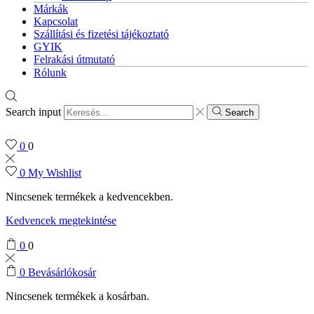
Márkák
Kapcsolat
Szállítási és fizetési tájékoztató
GYIK
Felrakási útmutató
Rólunk
Search input
Search
0
0
0
My Wishlist
Nincsenek termékek a kedvencekben.
Kedvencek megtekintése
0
0
0
Bevásárlókosár
Nincsenek termékek a kosárban.