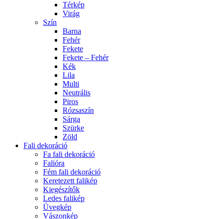
Térkép
Virág
Szín
Barna
Fehér
Fekete
Fekete – Fehér
Kék
Lila
Multi
Neutrális
Piros
Rózsaszín
Sárga
Szürke
Zöld
Fali dekoráció
Fa fali dekoráció
Falióra
Fém fali dekoráció
Keretezett falikép
Kiegészítők
Ledes falikép
Üvegkép
Vászonkép