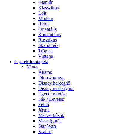
Glamúr
Klasszikus
Loft
Modern
Retro
Orientális
Romantikus
Rusztikus
Skandináv
Trópusi
Vintage
Gyerek fotótapéta
Minta
Állatok
Dinoszaurusz
Disney hercegnő
Disney mesefigura
Egyedi minták
Fák / Levelek
Felhő
Jármű
Marvel hősök
Mesefigurák
Star Wars
Szafari