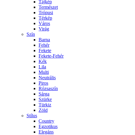
Tájkép
Természet
Trópusi
Térkép
Város
Virág
Szín
Barna
Fehér
Fekete
Fekete-Fehér
Kék
Lila
Multi
Neutrális
Piros
Rózsaszín
Sárga
Szürke
Türkiz
Zöld
Stílus
Country
Egzotikus
Elegáns