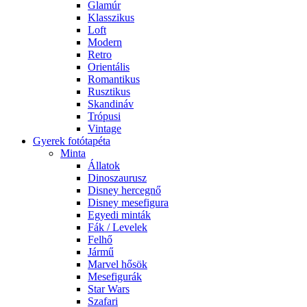
Glamúr
Klasszikus
Loft
Modern
Retro
Orientális
Romantikus
Rusztikus
Skandináv
Trópusi
Vintage
Gyerek fotótapéta
Minta
Állatok
Dinoszaurusz
Disney hercegnő
Disney mesefigura
Egyedi minták
Fák / Levelek
Felhő
Jármű
Marvel hősök
Mesefigurák
Star Wars
Szafari