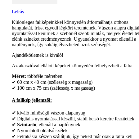
Leírás
Különleges faliképeinkkel könnyedén átformálhatja otthona
hangulatát, friss, egyedi légkört teremtenek. Vászon alapra digitál
nyomtatással keülrnek a szebbnél szebb minták, melyek élettel tel
élénk színeket eredményeznek. Ugyanakkor a nyomat ellenáll a
napfénynek, így sokáig élvezheted azok szépségét.
Ajándékötletnek is kiváló!
Az akasztóval ellátott képeket könnyedén felhelyezheti a falra.
Méret:
többféle méretben
✔ 60 cm x 40 cm (szélesség x magasság)
✔ 100 cm x 75 cm (szélesség x magasság)
A falikép jellemzői:
✔ kiváló minőségű vászon alapanyag
✔ Digitális nyomtatással készült, stabil belső keretre feszítettek
✔
Színtartó
, ellenáll a napfénynek
✔ Nyomtatott oldalsó szélek
✔ Felrakásra készen szállítjuk, így neked már csak a falra kell