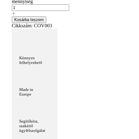
mennyiség
Kosárba teszem
Cikkszám:
COV003
Könnyen
felhelyezhető
Made in
Europe
Segítőkész,
szakértő
ügyfélszolgálat