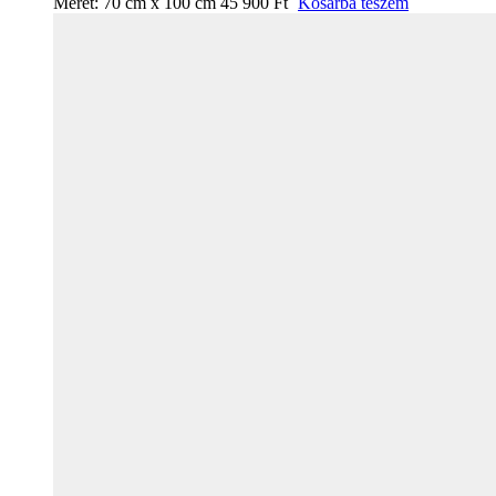
Méret:
70 cm x 100 cm
45 900
Ft
Kosárba teszem