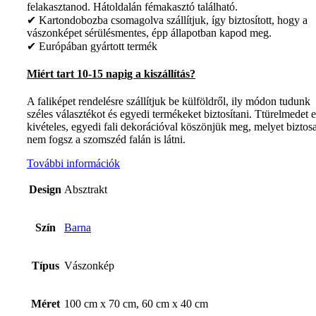
felakasztanod. Hátoldalán fémakasztó található.
✔ Kartondobozba csomagolva szállítjuk, így biztosított, hogy a
vászonképet sérülésmentes, épp állapotban kapod meg.
✔ Európában gyártott termék
Miért tart 10-15 napig a kiszállítás?
A faliképet rendelésre szállítjuk be külföldről, ily módon tudunk
széles választékot és egyedi termékeket biztosítani. Ttürelmedet 
kivételes, egyedi fali dekorációval köszönjük meg, melyet biztos
nem fogsz a szomszéd falán is látni.
További információk
Design
Absztrakt
Szín
Barna
Típus
Vászonkép
Méret
100 cm x 70 cm, 60 cm x 40 cm