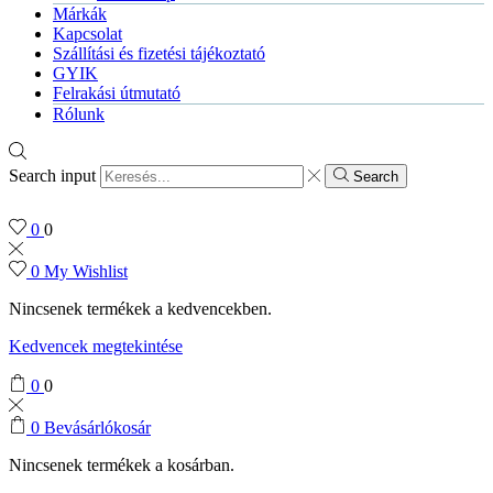
Márkák
Kapcsolat
Szállítási és fizetési tájékoztató
GYIK
Felrakási útmutató
Rólunk
Search input
Search
0
0
0
My Wishlist
Nincsenek termékek a kedvencekben.
Kedvencek megtekintése
0
0
0
Bevásárlókosár
Nincsenek termékek a kosárban.