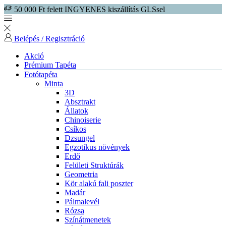
50 000 Ft felett INGYENES kiszállítás GLSsel
Belépés / Regisztráció
Akció
Prémium Tapéta
Fotótapéta
Minta
3D
Absztrakt
Állatok
Chinoiserie
Csíkos
Dzsungel
Egzotikus növények
Erdő
Felületi Struktúrák
Geometria
Kör alakú fali poszter
Madár
Pálmalevél
Rózsa
Színátmenetek