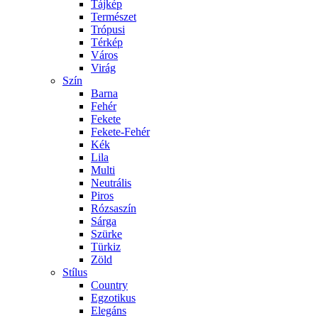
Tájkép
Természet
Trópusi
Térkép
Város
Virág
Szín
Barna
Fehér
Fekete
Fekete-Fehér
Kék
Lila
Multi
Neutrális
Piros
Rózsaszín
Sárga
Szürke
Türkiz
Zöld
Stílus
Country
Egzotikus
Elegáns