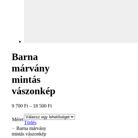
Barna
márvány
mintás
vászonkép
9 700
Ft
–
18 500
Ft
Méret
Törlés
Barna márvány
mintás vászonkép