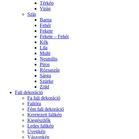
Térkép
Virág
Szín
Barna
Fehér
Fekete
Fekete – Fehér
Kék
Lila
Multi
Neutrális
Piros
Rózsaszín
Sárga
Szürke
Zöld
Fali dekoráció
Fa fali dekoráció
Falióra
Fém fali dekoráció
Keretezett falikép
Kiegészítők
Ledes falikép
Üvegkép
Vászonkép