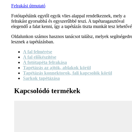
Felrakási útmutató
Fotótapétáink egytől egyik vlies alappal rendelkeznek, mely a
felrakást gyorsabbá és egyszerűbbé teszi. A tapétaragasztóval
elegendő a falat kenni, így a tapétázás tiszta munkát tesz lehetővé
Oldalunkon számos hasznos tanácsot találsz, melyek segítségedr
lesznek a tapétázásban.
A fal felmérése
A fal előkészítése
A fotótapéta felrakása
Tapétázás az ajtók, ablakok körül
Tapétázás konnektorok, fali kapcsolók körül
Sarkok tapétázása
Kapcsolódó termékek