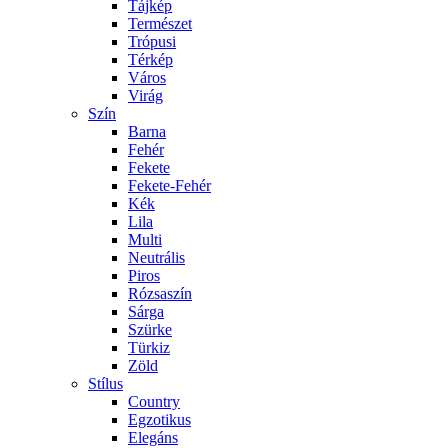
Tájkép
Természet
Trópusi
Térkép
Város
Virág
Szín
Barna
Fehér
Fekete
Fekete-Fehér
Kék
Lila
Multi
Neutrális
Piros
Rózsaszín
Sárga
Szürke
Türkiz
Zöld
Stílus
Country
Egzotikus
Elegáns