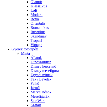
Glamúr
Klasszikus
Loft
Modern
Retro
Orientális
Romantikus
Rusztikus
Skandináv
Trópusi
Vintage
Gyerek fotótapéta
Minta
Állatok
Dinoszaurusz
Disney hercegnő
Disney mesefigura
Egyedi minták
Fák / Levelek
Felhő
Jármű
Marvel hősök
Mesefigurák
Star Wars
Szafari