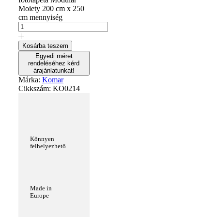
Moiety 200 cm x 250
cm mennyiség
Kosárba teszem
Egyedi méret
rendeléséhez kérd
árajánlatunkat!
Márka:
Komar
Cikkszám:
KO0214
Könnyen
felhelyezhető
Made in
Europe