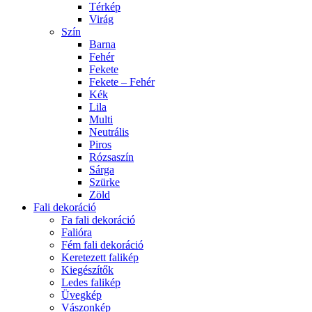
Térkép
Virág
Szín
Barna
Fehér
Fekete
Fekete – Fehér
Kék
Lila
Multi
Neutrális
Piros
Rózsaszín
Sárga
Szürke
Zöld
Fali dekoráció
Fa fali dekoráció
Falióra
Fém fali dekoráció
Keretezett falikép
Kiegészítők
Ledes falikép
Üvegkép
Vászonkép