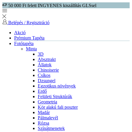
50 000 Ft felett INGYENES kiszállítás GLSsel
Belépés / Regisztráció
Akció
Prémium Tapéta
Fotótapéta
Minta
3D
Absztrakt
Állatok
Chinoiserie
Csíkos
Dzsungel
Egzotikus növények
Erdő
Felületi Struktúrák
Geometria
Kör alakú fali poszter
Madár
Pálmalevél
Rózsa
Színátmenetek