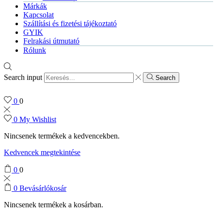
Márkák
Kapcsolat
Szállítási és fizetési tájékoztató
GYIK
Felrakási útmutató
Rólunk
Search input
Search
0
0
0
My Wishlist
Nincsenek termékek a kedvencekben.
Kedvencek megtekintése
0
0
0
Bevásárlókosár
Nincsenek termékek a kosárban.