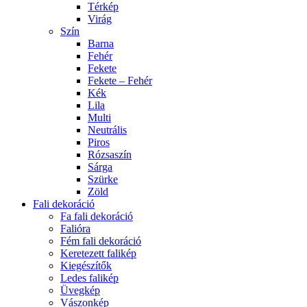
Térkép
Virág
Szín
Barna
Fehér
Fekete
Fekete – Fehér
Kék
Lila
Multi
Neutrális
Piros
Rózsaszín
Sárga
Szürke
Zöld
Fali dekoráció
Fa fali dekoráció
Falióra
Fém fali dekoráció
Keretezett falikép
Kiegészítők
Ledes falikép
Üvegkép
Vászonkép