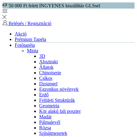
50 000 Ft felett INGYENES kiszállítás GLSsel
Belépés / Regisztráció
Akció
Prémium Tapéta
Fotótapéta
Minta
3D
Absztrakt
Állatok
Chinoiserie
Csíkos
Dzsungel
Egzotikus növények
Erdő
Felületi Struktúrák
Geometria
Kör alakú fali poszter
Madár
Pálmalevél
Rózsa
Színátmenetek