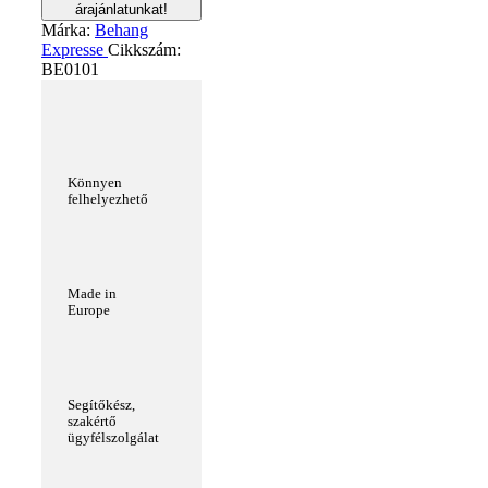
árajánlatunkat!
Márka:
Behang
Expresse
Cikkszám:
BE0101
Könnyen
felhelyezhető
Made in
Europe
Segítőkész,
szakértő
ügyfélszolgálat