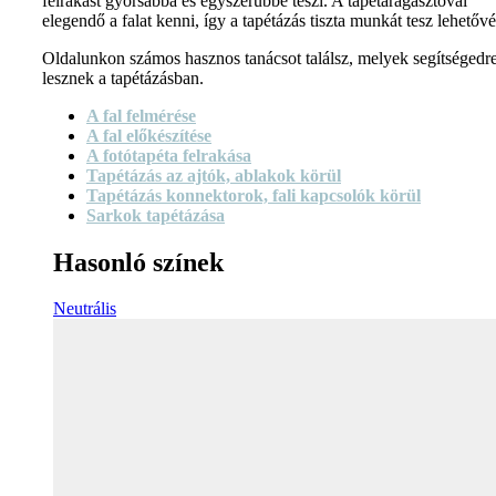
felrakást gyorsabbá és egyszerűbbé teszi. A tapétaragasztóval
elegendő a falat kenni, így a tapétázás tiszta munkát tesz lehetővé
Oldalunkon számos hasznos tanácsot találsz, melyek segítségedr
lesznek a tapétázásban.
A fal felmérése
A fal előkészítése
A fotótapéta felrakása
Tapétázás az ajtók, ablakok körül
Tapétázás konnektorok, fali kapcsolók körül
Sarkok tapétázása
Hasonló színek
Neutrális