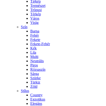
Tájkép
Természet
Trópusi
Térkép
Város
Virág
Szín
Barna
Fehér
Fekete
Fekete-Fehér
Kék
Lila
Multi
Neutrális
Piros
Rózsaszín
Sárga
Szürke
Türkiz
Zöld
Stílus
Country
Egzotikus
Elegáns