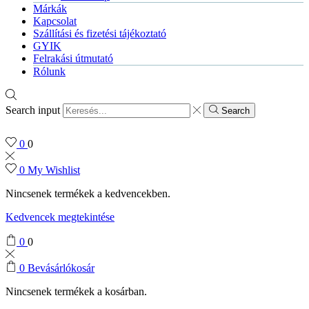
Márkák
Kapcsolat
Szállítási és fizetési tájékoztató
GYIK
Felrakási útmutató
Rólunk
Search input
Search
0
0
0
My Wishlist
Nincsenek termékek a kedvencekben.
Kedvencek megtekintése
0
0
0
Bevásárlókosár
Nincsenek termékek a kosárban.