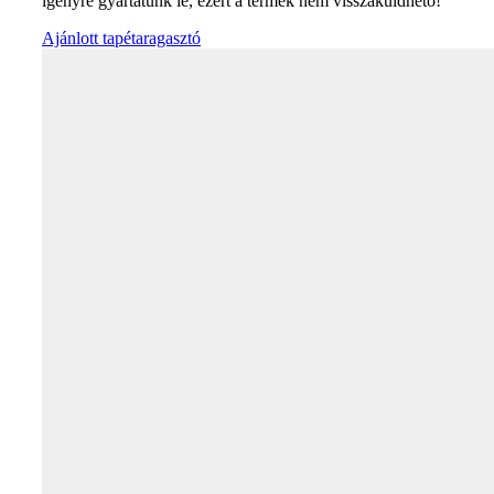
igényre gyártatunk le, ezért a termék nem visszaküldhető!
Ajánlott tapétaragasztó