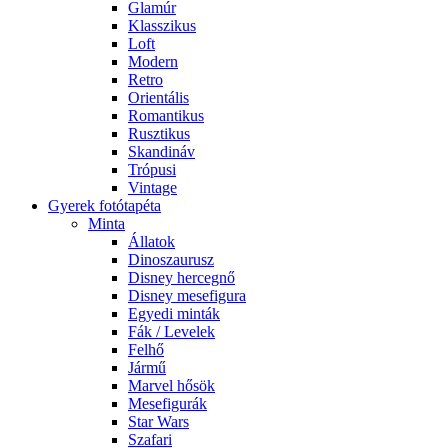
Glamúr
Klasszikus
Loft
Modern
Retro
Orientális
Romantikus
Rusztikus
Skandináv
Trópusi
Vintage
Gyerek fotótapéta
Minta
Állatok
Dinoszaurusz
Disney hercegnő
Disney mesefigura
Egyedi minták
Fák / Levelek
Felhő
Jármű
Marvel hősök
Mesefigurák
Star Wars
Szafari