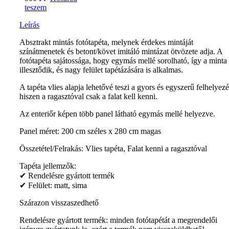
teszem
Leírás
Absztrakt mintás fotótapéta, melynek érdekes mintáját
színátmenetek és betont/követ imitáló mintázat ötvözete adja. A
fotótapéta sajátossága, hogy egymás mellé sorolható, így a minta
illesztődik, és nagy felület tapétázására is alkalmas.
A tapéta vlies alapja lehetővé teszi a gyors és egyszerű felhelyezé
hiszen a ragasztóval csak a falat kell kenni.
Az enteriőr képen több panel látható egymás mellé helyezve.
Panel méret: 200 cm széles x 280 cm magas
Összetétel/Felrakás: Vlies tapéta, Falat kenni a ragasztóval
Tapéta jellemzők:
✔ Rendelésre gyártott termék
✔ Felület: matt, sima
Szárazon visszaszedhető
Rendelésre gyártott termék: minden fotótapétát a megrendelői