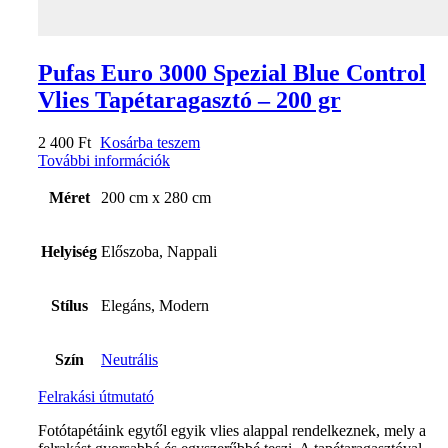
Pufas Euro 3000 Spezial Blue Control
Vlies Tapétaragasztó – 200 gr
2 400
Ft
Kosárba teszem
További információk
Méret
200 cm x 280 cm
Helyiség
Előszoba, Nappali
Stílus
Elegáns, Modern
Szín
Neutrális
Felrakási útmutató
Fotótapétáink egytől egyik vlies alappal rendelkeznek, mely a