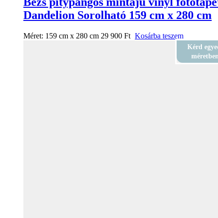
Bézs pitypangos mintájú vinyl fotótapé
Dandelion Sorolható 159 cm x 280 cm
Méret:
159 cm x 280 cm
29 900
Ft
Kosárba teszem
Kérd egye
méretbe