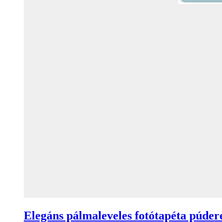
Elegáns pálmaleveles fotótapéta púder