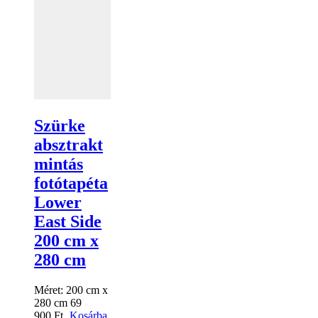
Szürke
absztrakt
mintás
fotótapéta
Lower
East Side
200 cm x
280 cm
Méret:
200 cm x
280 cm
69
900
Ft
Kosárba