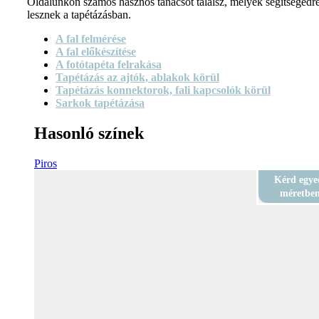
Oldalunkon számos hasznos tanácsot találsz, melyek segítségedr
lesznek a tapétázásban.
A fal felmérése
A fal előkészítése
A fotótapéta felrakása
Tapétázás az ajtók, ablakok körül
Tapétázás konnektorok, fali kapcsolók körül
Sarkok tapétázása
Hasonló színek
Piros
Kérd egye
méretbe