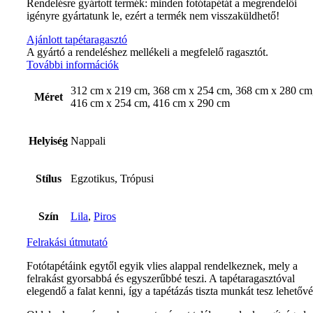
Rendelésre gyártott termék: minden fotótapétát a megrendelői
igényre gyártatunk le, ezért a termék nem visszaküldhető!
Ajánlott tapétaragasztó
A gyártó a rendeléshez mellékeli a megfelelő ragasztót.
További információk
312 cm x 219 cm, 368 cm x 254 cm, 368 cm x 280 cm
Méret
416 cm x 254 cm, 416 cm x 290 cm
Helyiség
Nappali
Stílus
Egzotikus, Trópusi
Szín
Lila
,
Piros
Felrakási útmutató
Fotótapétáink egytől egyik vlies alappal rendelkeznek, mely a
felrakást gyorsabbá és egyszerűbbé teszi. A tapétaragasztóval
elegendő a falat kenni, így a tapétázás tiszta munkát tesz lehetővé