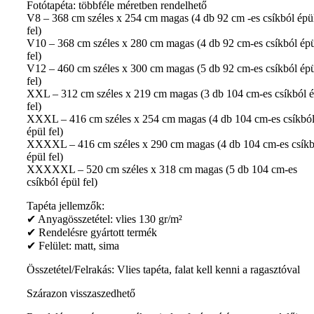
Fotótapéta: többféle méretben rendelhető
V8 – 368 cm széles x 254 cm magas (4 db 92 cm -es csíkból épü
fel)
V10 – 368 cm széles x 280 cm magas (4 db 92 cm-es csíkból ép
fel)
V12 – 460 cm széles x 300 cm magas (5 db 92 cm-es csíkból ép
fel)
XXL – 312 cm széles x 219 cm magas (3 db 104 cm-es csíkból é
fel)
XXXL – 416 cm széles x 254 cm magas (4 db 104 cm-es csíkbó
épül fel)
XXXXL – 416 cm széles x 290 cm magas (4 db 104 cm-es csíkb
épül fel)
XXXXXL – 520 cm széles x 318 cm magas (5 db 104 cm-es
csíkból épül fel)
Tapéta jellemzők:
✔ Anyagösszetétel: vlies 130 gr/m²
✔ Rendelésre gyártott termék
✔ Felület: matt, sima
Összetétel/Felrakás: Vlies tapéta, falat kell kenni a ragasztóval
Szárazon visszaszedhető