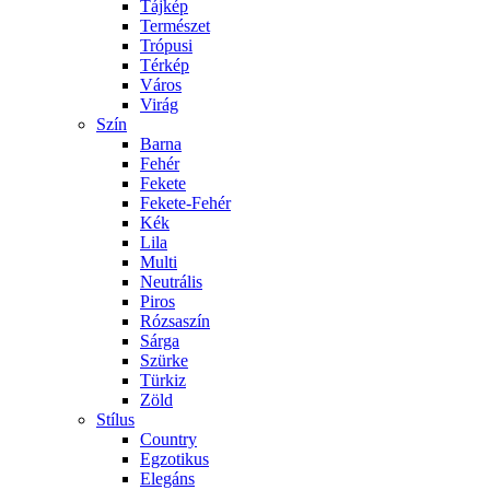
Tájkép
Természet
Trópusi
Térkép
Város
Virág
Szín
Barna
Fehér
Fekete
Fekete-Fehér
Kék
Lila
Multi
Neutrális
Piros
Rózsaszín
Sárga
Szürke
Türkiz
Zöld
Stílus
Country
Egzotikus
Elegáns