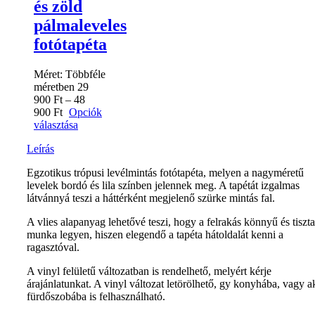
és zöld
pálmaleveles
fotótapéta
Méret:
Többféle
méretben
29
900
Ft
–
48
900
Ft
Opciók
választása
Leírás
Egzotikus trópusi levélmintás fotótapéta, melyen a nagyméretű
levelek bordó és lila színben jelennek meg. A tapétát izgalmas
látvánnyá teszi a háttérként megjelenő szürke mintás fal.
A vlies alapanyag lehetővé teszi, hogy a felrakás könnyű és tiszta
munka legyen, hiszen elegendő a tapéta hátoldalát kenni a
ragasztóval.
A vinyl felületű változatban is rendelhető, melyért kérje
árajánlatunkat. A vinyl változat letörölhető, gy konyhába, vagy a
fürdőszobába is felhasználható.