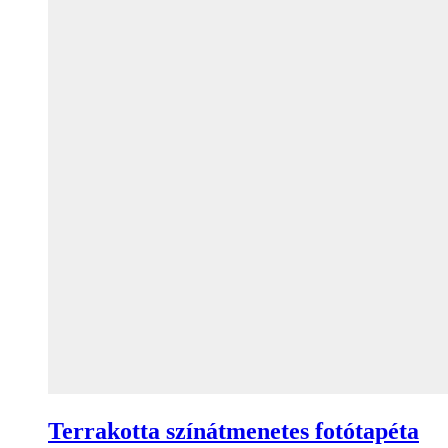
Terrakotta színátmenetes fotótapéta