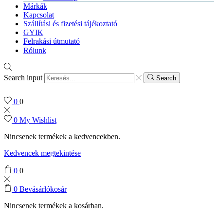
Márkák
Kapcsolat
Szállítási és fizetési tájékoztató
GYIK
Felrakási útmutató
Rólunk
Search input
Search
0
0
0
My Wishlist
Nincsenek termékek a kedvencekben.
Kedvencek megtekintése
0
0
0
Bevásárlókosár
Nincsenek termékek a kosárban.