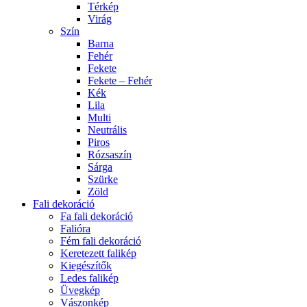
Térkép
Virág
Szín
Barna
Fehér
Fekete
Fekete – Fehér
Kék
Lila
Multi
Neutrális
Piros
Rózsaszín
Sárga
Szürke
Zöld
Fali dekoráció
Fa fali dekoráció
Falióra
Fém fali dekoráció
Keretezett falikép
Kiegészítők
Ledes falikép
Üvegkép
Vászonkép