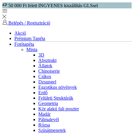
50 000 Ft felett INGYENES kiszállítás GLSsel
Belépés / Regisztráció
Akció
Prémium Tapéta
Fotótapéta
Minta
3D
Absztrakt
Állatok
Chinoiserie
Csíkos
Dzsungel
Egzotikus növények
Erdő
Felületi Struktúrák
Geometria
Kör alakú fali poszter
Madár
Pálmalevél
Rózsa
Színátmenetek