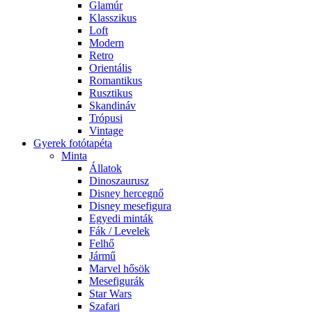
Glamúr
Klasszikus
Loft
Modern
Retro
Orientális
Romantikus
Rusztikus
Skandináv
Trópusi
Vintage
Gyerek fotótapéta
Minta
Állatok
Dinoszaurusz
Disney hercegnő
Disney mesefigura
Egyedi minták
Fák / Levelek
Felhő
Jármű
Marvel hősök
Mesefigurák
Star Wars
Szafari