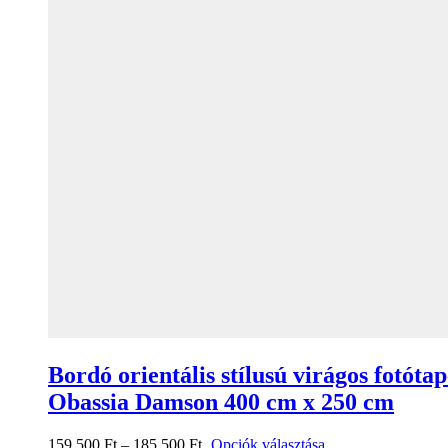
Bordó orientális stílusú virágos fotótap
Obassia Damson 400 cm x 250 cm
159 500
Ft
–
185 500
Ft
Opciók választása