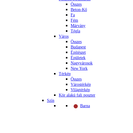
Összes
Beton-Kő
Fa
Fém
Márvány
Tégla
Város
Összes
Budapest
Építészet
Épületek
Nagyvárosok
New York
Térkép
Összes
Várostérkép
Világtérkép
Kör alakú fali poszter
Szín
Barna