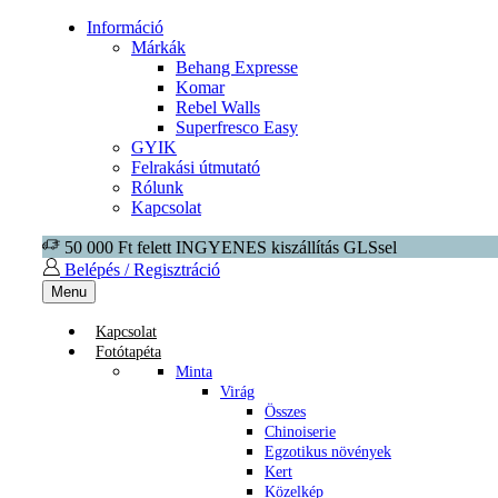
Információ
Márkák
Behang Expresse
Komar
Rebel Walls
Superfresco Easy
GYIK
Felrakási útmutató
Rólunk
Kapcsolat
50 000 Ft felett INGYENES kiszállítás GLSsel
Belépés / Regisztráció
Menu
Kapcsolat
Fotótapéta
Minta
Virág
Összes
Chinoiserie
Egzotikus növények
Kert
Közelkép