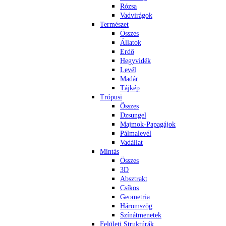
Rózsa
Vadvirágok
Természet
Összes
Állatok
Erdő
Hegyvidék
Levél
Madár
Tájkép
Trópusi
Összes
Dzsungel
Majmok-Papagájok
Pálmalevél
Vadállat
Mintás
Összes
3D
Absztrakt
Csíkos
Geometria
Háromszög
Színátmenetek
Felületi Struktúrák