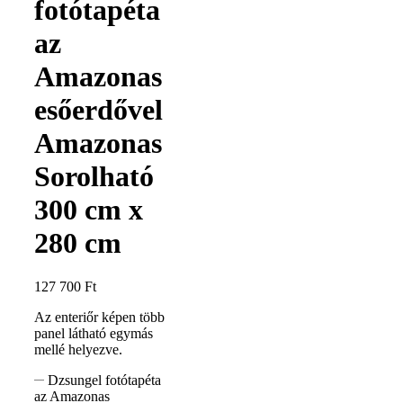
fotótapéta
az
Amazonas
esőerdővel
Amazonas
Sorolható
300 cm x
280 cm
127 700
Ft
Az enteriőr képen több
panel látható egymás
mellé helyezve.
Dzsungel fotótapéta
az Amazonas