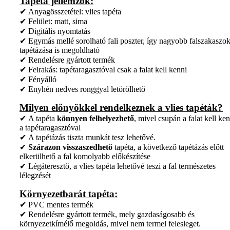
Tapéta jellemzők:
✔ Anyagösszetétel: vlies tapéta
✔ Felület: matt, sima
✔ Digitális nyomtatás
✔ Egymás mellé sorolható fali poszter, így nagyobb falszakaszo
tapétázása is megoldható
✔ Rendelésre gyártott termék
✔ Felrakás: tapétaragasztóval csak a falat kell kenni
✔ Fényálló
✔ Enyhén nedves ronggyal letörölhető
Milyen előnyökkel rendelkeznek a vlies tapéták?
✔ A tapéta
könnyen felhelyezhető
, mivel csupán a falat kell ken
a tapétaragasztóval
✔ A tapétázás tiszta munkát tesz lehetővé.
✔
Szárazon visszaszedhető
tapéta, a következő tapétázás előtt
elkerülhető a fal komolyabb előkészítése
✔ Légáteresztő, a vlies tapéta lehetővé teszi a fal természetes
lélegzését
Környezetbarát tapéta:
✔ PVC mentes termék
✔ Rendelésre gyártott termék, mely gazdaságosabb és
környezetkímélő megoldás, mivel nem termel felesleget.