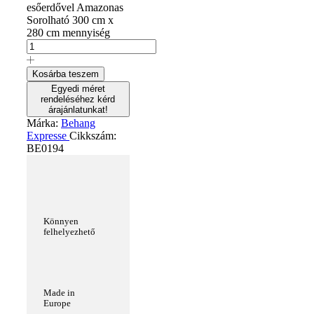
esőerdővel Amazonas
Sorolható 300 cm x
280 cm mennyiség
Kosárba teszem
Egyedi méret
rendeléséhez kérd
árajánlatunkat!
Márka:
Behang
Expresse
Cikkszám:
BE0194
Könnyen
felhelyezhető
Made in
Europe