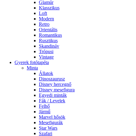
Glamúr
Klasszikus
Loft
Modern
Retro
Orientális
Romantikus
Rusztikus
Skandináv
Trópusi
Vintage
Gyerek fotótapéta
Minta
Állatok
Dinoszaurusz
Disney hercegnő
Disney mesefigura
Egyedi minták
Fák / Levelek
Felhő
Jármű
Marvel hősök
Mesefigurák
Star Wars
Szafari