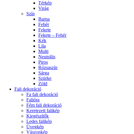
Térkép
Virág
Szín
Barna
Fehér
Fekete
Fekete – Fehér
Kék
Lila
Multi
Neutrális
Piros
Rózsaszín
Sárga
Szürke
Zöld
Fali dekoráció
Fa fali dekoráció
Falióra
Fém fali dekoráció
Keretezett falikép
Kiegészítők
Ledes falikép
Üvegkép
Vászonkép