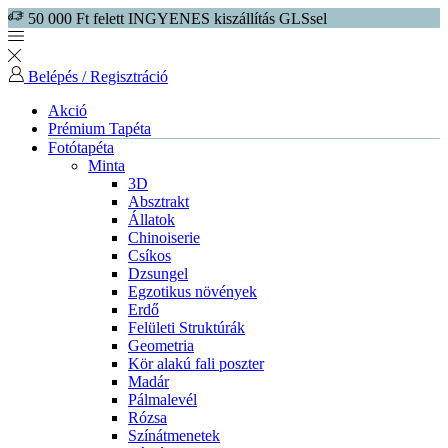
50 000 Ft felett INGYENES kiszállítás GLSsel
Belépés / Regisztráció
Akció
Prémium Tapéta
Fotótapéta
Minta
3D
Absztrakt
Állatok
Chinoiserie
Csíkos
Dzsungel
Egzotikus növények
Erdő
Felületi Struktúrák
Geometria
Kör alakú fali poszter
Madár
Pálmalevél
Rózsa
Színátmenetek