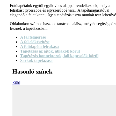
Fotótapétáink egytől egyik vlies alappal rendelkeznek, mely a
felrakást gyorsabbá és egyszerűbbé teszi. A tapétaragasztóval
elegendő a falat kenni, így a tapétázás tiszta munkát tesz lehetővé
Oldalunkon számos hasznos tanácsot találsz, melyek segítségedr
lesznek a tapétázásban.
A fal felmérése
A fal előkészítése
A fotótapéta felrakása
Tapétázás az ajtók, ablakok körül
Tapétázás konnektorok, fali kapcsolók körül
Sarkok tapétázása
Hasonló színek
Zöld