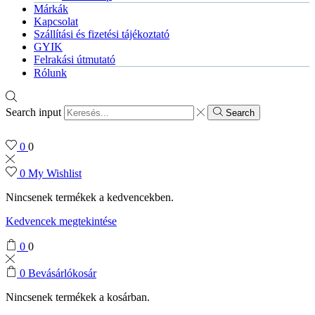
Márkák
Kapcsolat
Szállítási és fizetési tájékoztató
GYIK
Felrakási útmutató
Rólunk
Search input
Search
0
0
0
My Wishlist
Nincsenek termékek a kedvencekben.
Kedvencek megtekintése
0
0
0
Bevásárlókosár
Nincsenek termékek a kosárban.