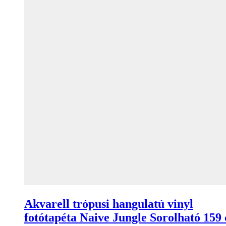
Akvarell trópusi hangulatú vinyl
fotótapéta Naive Jungle Sorolható 159