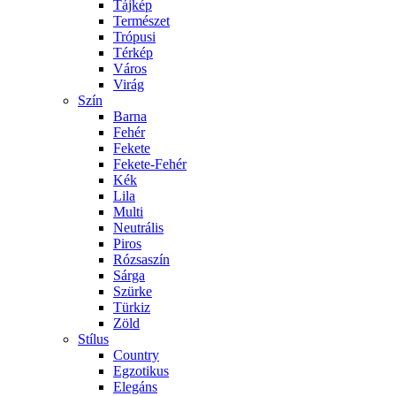
Tájkép
Természet
Trópusi
Térkép
Város
Virág
Szín
Barna
Fehér
Fekete
Fekete-Fehér
Kék
Lila
Multi
Neutrális
Piros
Rózsaszín
Sárga
Szürke
Türkiz
Zöld
Stílus
Country
Egzotikus
Elegáns