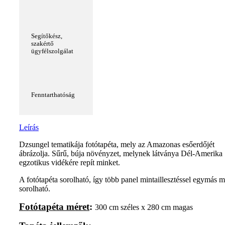
Segítőkész,
szakértő
ügyfélszolgálat
Fenntarthatóság
Leírás
Dzsungel tematikája fotótapéta, mely az Amazonas esőerdőjét
ábrázolja. Sűrű, búja növényzet, melynek látványa Dél-Amerika
egzotikus vidékére repít minket.
A fotótapéta sorolható, így több panel mintaillesztéssel egymás m
sorolható.
Fotótapéta méret
:
300 cm széles x 280 cm magas