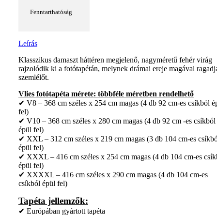
Fenntarthatóság
Leírás
Klasszikus damaszt háttéren megjelenő, nagyméretű fehér virág
rajzolódik ki a fotótapétán, melynek drámai ereje magával ragadj
szemlélőt.
Vlies fotótapéta mérete: többféle méretben rendelhető
✔ V8 – 368 cm széles x 254 cm magas (4 db 92 cm-es csíkból é
fel)
✔ V10 – 368 cm széles x 280 cm magas (4 db 92 cm -es csíkból
épül fel)
✔ XXL – 312 cm széles x 219 cm magas (3 db 104 cm-es csíkbó
épül fel)
✔ XXXL – 416 cm széles x 254 cm magas (4 db 104 cm-es csík
épül fel)
✔ XXXXL – 416 cm széles x 290 cm magas (4 db 104 cm-es
csíkból épül fel)
Tapéta jellemzők:
✔ Európában gyártott tapéta