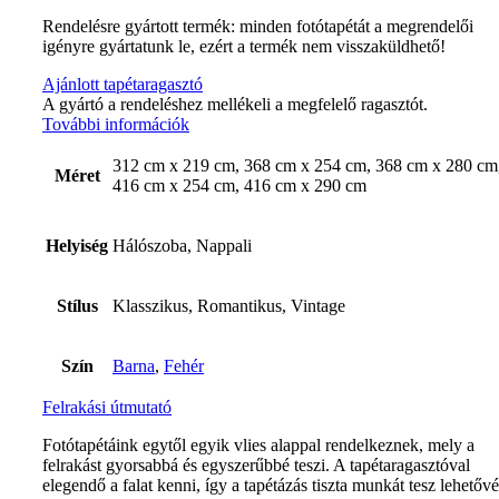
Rendelésre gyártott termék: minden fotótapétát a megrendelői
igényre gyártatunk le, ezért a termék nem visszaküldhető!
Ajánlott tapétaragasztó
A gyártó a rendeléshez mellékeli a megfelelő ragasztót.
További információk
312 cm x 219 cm, 368 cm x 254 cm, 368 cm x 280 cm
Méret
416 cm x 254 cm, 416 cm x 290 cm
Helyiség
Hálószoba, Nappali
Stílus
Klasszikus, Romantikus, Vintage
Szín
Barna
,
Fehér
Felrakási útmutató
Fotótapétáink egytől egyik vlies alappal rendelkeznek, mely a
felrakást gyorsabbá és egyszerűbbé teszi. A tapétaragasztóval
elegendő a falat kenni, így a tapétázás tiszta munkát tesz lehetővé