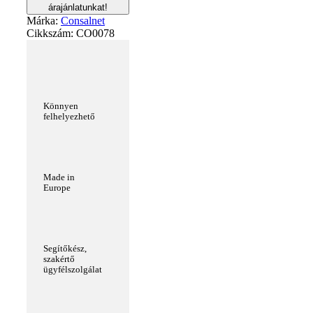
árajánlatunkat!
Márka:
Consalnet
Cikkszám:
CO0078
Könnyen
felhelyezhető
Made in
Europe
Segítőkész,
szakértő
ügyfélszolgálat