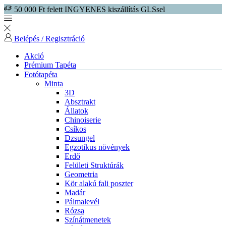
50 000 Ft felett INGYENES kiszállítás GLSsel
Belépés / Regisztráció
Akció
Prémium Tapéta
Fotótapéta
Minta
3D
Absztrakt
Állatok
Chinoiserie
Csíkos
Dzsungel
Egzotikus növények
Erdő
Felületi Struktúrák
Geometria
Kör alakú fali poszter
Madár
Pálmalevél
Rózsa
Színátmenetek