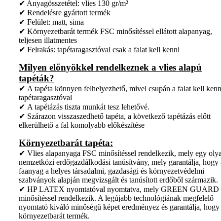
✔ Anyagösszetétel: vlies 130 gr/m²
✔ Rendelésre gyártott termék
✔ Felület: matt, sima
✔ Környezetbarát termék FSC minősítéssel ellátott alapanyag,
teljesen illatmentes
✔ Felrakás: tapétaragasztóval csak a falat kell kenni
Milyen előnyökkel rendelkeznek a vlies alapú
tapéták?
✔ A tapéta könnyen felhelyezhető, mivel csupán a falat kell kenn
tapétaragasztóval
✔ A tapétázás tiszta munkát tesz lehetővé.
✔ Szárazon visszaszedhető tapéta, a következő tapétázás előtt
elkerülhető a fal komolyabb előkészítése
Környezetbarát tapéta:
✔ Vlies alapanyaga FSC minősítéssel rendelkezik, mely egy oly
nemzetközi erdőgazdálkodási tanúsítvány, mely garantálja, hogy 
faanyag a helyes társadalmi, gazdasági és környezetvédelmi
szabványok alapján megvizsgált és tanúsított erdőből származik.
✔ HP LATEX nyomtatóval nyomtatva, mely GREEN GUARD
minősítéssel rendelkezik. A legújabb technológiának megfelelő
nyomtató kiváló minőségű képet eredményez és garantálja, hogy
környezetbarát termék.