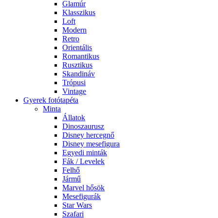
Glamúr
Klasszikus
Loft
Modern
Retro
Orientális
Romantikus
Rusztikus
Skandináv
Trópusi
Vintage
Gyerek fotótapéta
Minta
Állatok
Dinoszaurusz
Disney hercegnő
Disney mesefigura
Egyedi minták
Fák / Levelek
Felhő
Jármű
Marvel hősök
Mesefigurák
Star Wars
Szafari