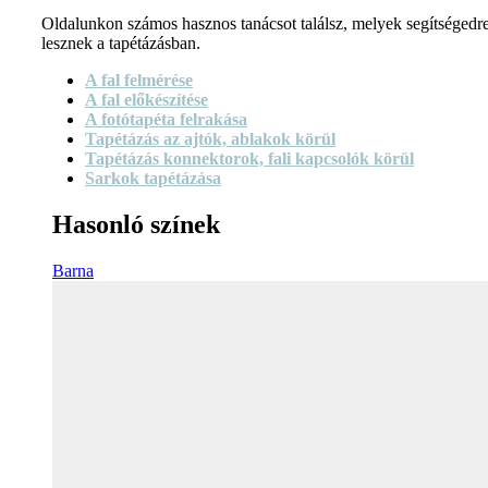
Oldalunkon számos hasznos tanácsot találsz, melyek segítségedr
lesznek a tapétázásban.
A fal felmérése
A fal előkészítése
A fotótapéta felrakása
Tapétázás az ajtók, ablakok körül
Tapétázás konnektorok, fali kapcsolók körül
Sarkok tapétázása
Hasonló színek
Barna