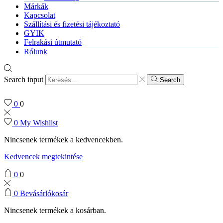
Márkák
Kapcsolat
Szállítási és fizetési tájékoztató
GYIK
Felrakási útmutató
Rólunk
Search input
Search
0
0
0
My Wishlist
Nincsenek termékek a kedvencekben.
Kedvencek megtekintése
0
0
0
Bevásárlókosár
Nincsenek termékek a kosárban.