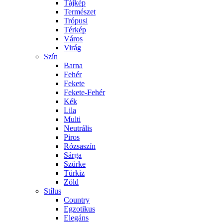
Tájkép
Természet
Trópusi
Térkép
Város
Virág
Szín
Barna
Fehér
Fekete
Fekete-Fehér
Kék
Lila
Multi
Neutrális
Piros
Rózsaszín
Sárga
Szürke
Türkiz
Zöld
Stílus
Country
Egzotikus
Elegáns