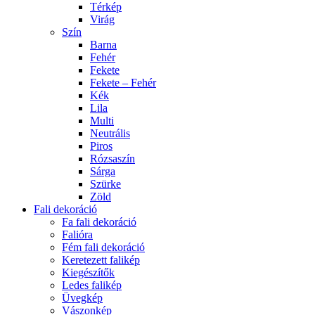
Térkép
Virág
Szín
Barna
Fehér
Fekete
Fekete – Fehér
Kék
Lila
Multi
Neutrális
Piros
Rózsaszín
Sárga
Szürke
Zöld
Fali dekoráció
Fa fali dekoráció
Falióra
Fém fali dekoráció
Keretezett falikép
Kiegészítők
Ledes falikép
Üvegkép
Vászonkép