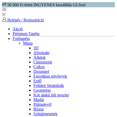
50 000 Ft felett INGYENES kiszállítás GLSsel
Belépés / Regisztráció
Akció
Prémium Tapéta
Fotótapéta
Minta
3D
Absztrakt
Állatok
Chinoiserie
Csíkos
Dzsungel
Egzotikus növények
Erdő
Felületi Struktúrák
Geometria
Kör alakú fali poszter
Madár
Pálmalevél
Rózsa
Színátmenetek