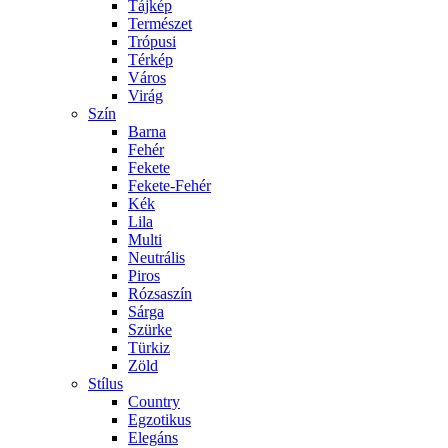
Tájkép
Természet
Trópusi
Térkép
Város
Virág
Szín
Barna
Fehér
Fekete
Fekete-Fehér
Kék
Lila
Multi
Neutrális
Piros
Rózsaszín
Sárga
Szürke
Türkiz
Zöld
Stílus
Country
Egzotikus
Elegáns