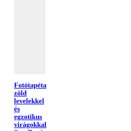
Fotótapéta
zöld
levelekkel
és
egzotikus
virágokkal