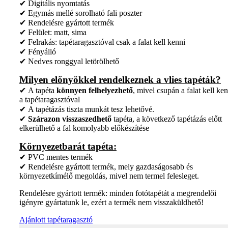
✔ Digitális nyomtatás
✔ Egymás mellé sorolható fali poszter
✔ Rendelésre gyártott termék
✔ Felület: matt, sima
✔ Felrakás: tapétaragasztóval csak a falat kell kenni
✔ Fényálló
✔ Nedves ronggyal letörölhető
Milyen előnyökkel rendelkeznek a vlies tapéták?
✔ A tapéta
könnyen felhelyezhető
, mivel csupán a falat kell ken
a tapétaragasztóval
✔ A tapétázás tiszta munkát tesz lehetővé.
✔
Szárazon visszaszedhető
tapéta, a következő tapétázás előtt
elkerülhető a fal komolyabb előkészítése
Környezetbarát tapéta:
✔ PVC mentes termék
✔ Rendelésre gyártott termék, mely gazdaságosabb és
környezetkímélő megoldás, mivel nem termel felesleget.
Rendelésre gyártott termék: minden fotótapétát a megrendelői
igényre gyártatunk le, ezért a termék nem visszaküldhető!
Ajánlott tapétaragasztó