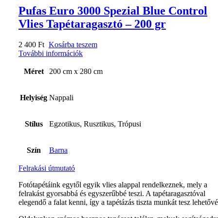
Pufas Euro 3000 Spezial Blue Control
Vlies Tapétaragasztó – 200 gr
2 400
Ft
Kosárba teszem
További információk
Méret
200 cm x 280 cm
Helyiség
Nappali
Stílus
Egzotikus, Rusztikus, Trópusi
Szín
Barna
Felrakási útmutató
Fotótapétáink egytől egyik vlies alappal rendelkeznek, mely a
felrakást gyorsabbá és egyszerűbbé teszi. A tapétaragasztóval
elegendő a falat kenni, így a tapétázás tiszta munkát tesz lehetővé