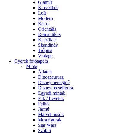
Glamúr
Klasszikus
Loft
Modern
Retro
Orientális
Romantikus
Rusztikus
Skandináv
Trópusi
Vintage
Gyerek fotótapéta
Minta
Állatok
Dinoszaurusz
Disney hercegnő
Disney mesefigura
Egyedi minták
Fák / Levelek
Felhő
Jármű
Marvel hősök
Mesefigurák
Star Wars
Szafari