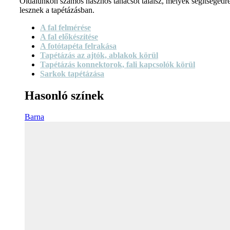
Oldalunkon számos hasznos tanácsot találsz, melyek segítségedr
lesznek a tapétázásban.
A fal felmérése
A fal előkészítése
A fotótapéta felrakása
Tapétázás az ajtók, ablakok körül
Tapétázás konnektorok, fali kapcsolók körül
Sarkok tapétázása
Hasonló színek
Barna