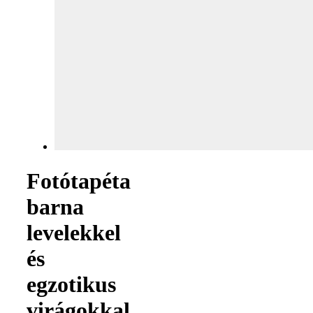
Fotótapéta
barna
levelekkel
és
egzotikus
virágokkal