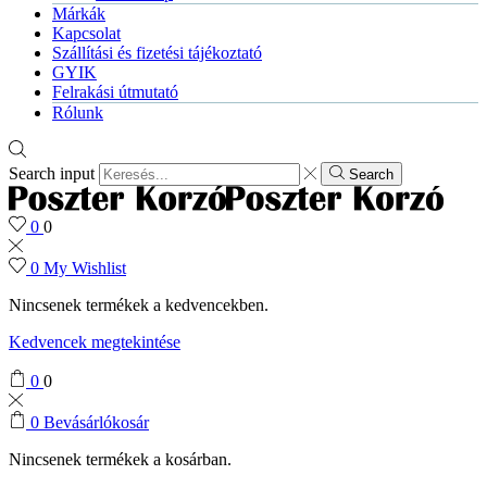
Márkák
Kapcsolat
Szállítási és fizetési tájékoztató
GYIK
Felrakási útmutató
Rólunk
Search input
Search
0
0
0
My Wishlist
Nincsenek termékek a kedvencekben.
Kedvencek megtekintése
0
0
0
Bevásárlókosár
Nincsenek termékek a kosárban.