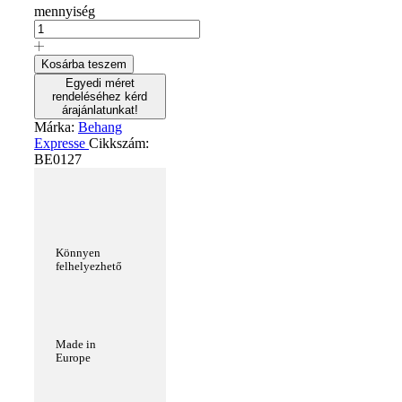
mennyiség
Kosárba teszem
Egyedi méret
rendeléséhez kérd
árajánlatunkat!
Márka:
Behang
Expresse
Cikkszám:
BE0127
Könnyen
felhelyezhető
Made in
Europe