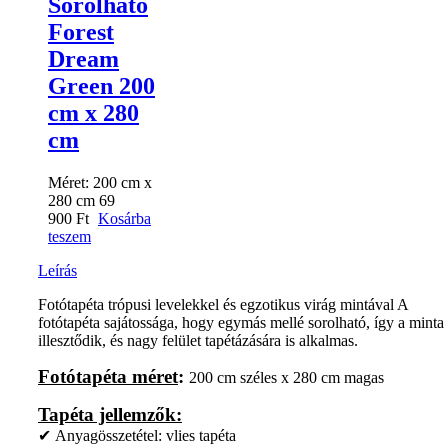
Sorolható
Forest
Dream
Green 200
cm x 280
cm
Méret:
200 cm x
280 cm
69
900
Ft
Kosárba
teszem
Leírás
Fotótapéta trópusi levelekkel és egzotikus virág mintával A
fotótapéta sajátossága, hogy egymás mellé sorolható, így a minta
illesztődik, és nagy felület tapétázására is alkalmas.
Fotótapéta méret
:
200 cm széles x 280 cm magas
Tapéta jellemzők:
✔ Anyagösszetétel: vlies tapéta