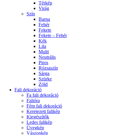
Térkép
Virág
Szín
Barna
Fehér
Fekete
Fekete – Fehér
Kék
Lila
Multi
Neutrális
Piros
Rózsaszín
Sárga
Szürke
Zöld
Fali dekoráció
Fa fali dekoráció
Falióra
Fém fali dekoráció
Keretezett falikép
Kiegészítők
Ledes falikép
Üvegkép
Vászonkép