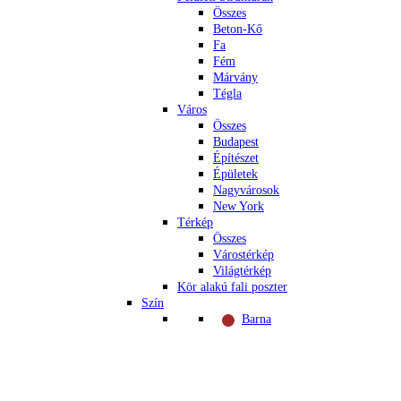
Összes
Beton-Kő
Fa
Fém
Márvány
Tégla
Város
Összes
Budapest
Építészet
Épületek
Nagyvárosok
New York
Térkép
Összes
Várostérkép
Világtérkép
Kör alakú fali poszter
Szín
Barna