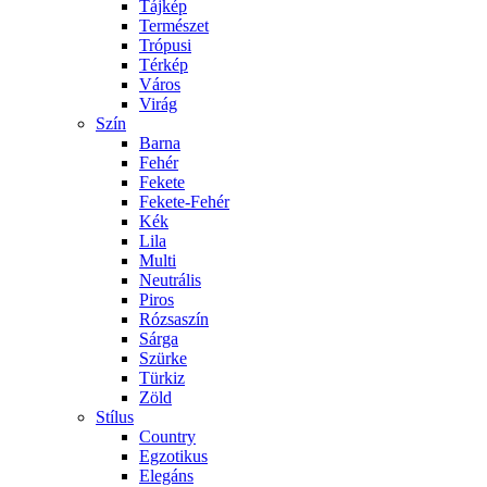
Tájkép
Természet
Trópusi
Térkép
Város
Virág
Szín
Barna
Fehér
Fekete
Fekete-Fehér
Kék
Lila
Multi
Neutrális
Piros
Rózsaszín
Sárga
Szürke
Türkiz
Zöld
Stílus
Country
Egzotikus
Elegáns