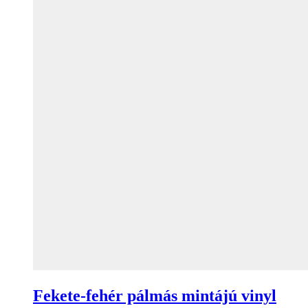
Fekete-fehér pálmás mintájú vinyl