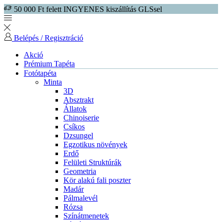
50 000 Ft felett INGYENES kiszállítás GLSsel
Belépés / Regisztráció
Akció
Prémium Tapéta
Fotótapéta
Minta
3D
Absztrakt
Állatok
Chinoiserie
Csíkos
Dzsungel
Egzotikus növények
Erdő
Felületi Struktúrák
Geometria
Kör alakú fali poszter
Madár
Pálmalevél
Rózsa
Színátmenetek