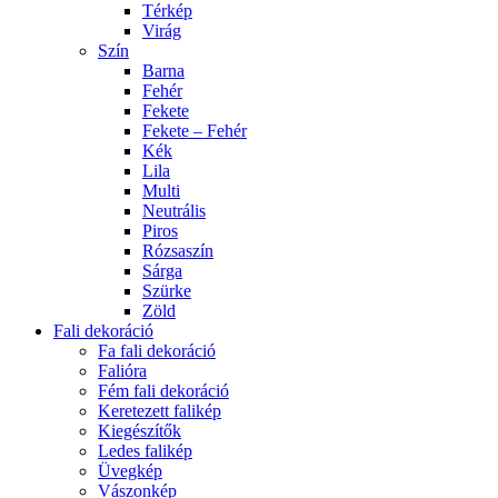
Térkép
Virág
Szín
Barna
Fehér
Fekete
Fekete – Fehér
Kék
Lila
Multi
Neutrális
Piros
Rózsaszín
Sárga
Szürke
Zöld
Fali dekoráció
Fa fali dekoráció
Falióra
Fém fali dekoráció
Keretezett falikép
Kiegészítők
Ledes falikép
Üvegkép
Vászonkép