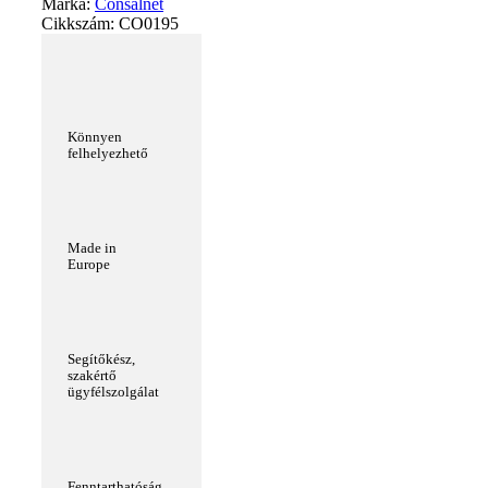
Márka:
Consalnet
Cikkszám:
CO0195
Könnyen
felhelyezhető
Made in
Europe
Segítőkész,
szakértő
ügyfélszolgálat
Fenntarthatóság