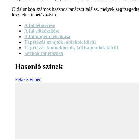
Oldalunkon számos hasznos tanácsot találsz, melyek segítségedr
lesznek a tapétázásban.
A fal felmérése
A fal előkészítése
A fotótapéta felrakása
Tapétázás az ajtók, ablakok körül
Tapétázás konnektorok, fali kapcsolók körül
Sarkok tapétázása
Hasonló színek
Fekete-Fehér