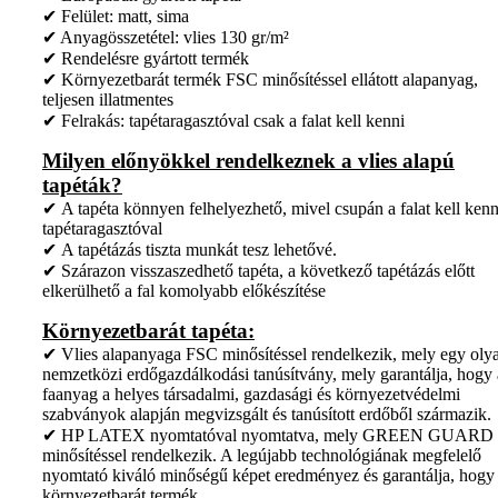
✔ Felület: matt, sima
✔ Anyagösszetétel: vlies 130 gr/m²
✔ Rendelésre gyártott termék
✔ Környezetbarát termék FSC minősítéssel ellátott alapanyag,
teljesen illatmentes
✔ Felrakás: tapétaragasztóval csak a falat kell kenni
Milyen előnyökkel rendelkeznek a vlies alapú
tapéták?
✔ A tapéta könnyen felhelyezhető, mivel csupán a falat kell kenn
tapétaragasztóval
✔ A tapétázás tiszta munkát tesz lehetővé.
✔ Szárazon visszaszedhető tapéta, a következő tapétázás előtt
elkerülhető a fal komolyabb előkészítése
Környezetbarát tapéta:
✔ Vlies alapanyaga FSC minősítéssel rendelkezik, mely egy oly
nemzetközi erdőgazdálkodási tanúsítvány, mely garantálja, hogy 
faanyag a helyes társadalmi, gazdasági és környezetvédelmi
szabványok alapján megvizsgált és tanúsított erdőből származik.
✔ HP LATEX nyomtatóval nyomtatva, mely GREEN GUARD
minősítéssel rendelkezik. A legújabb technológiának megfelelő
nyomtató kiváló minőségű képet eredményez és garantálja, hogy
környezetbarát termék.