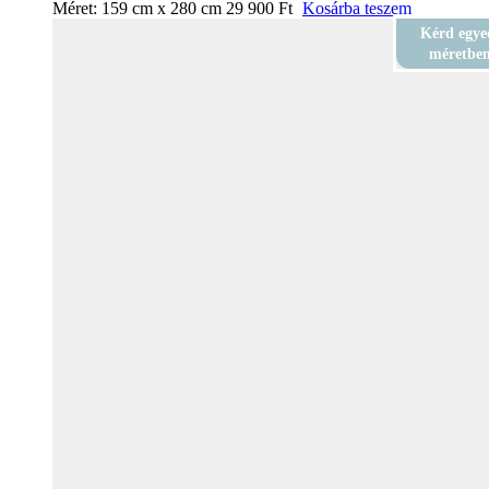
Méret:
159 cm x 280 cm
29 900
Ft
Kosárba teszem
Kérd egye
méretbe