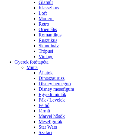
Glamúr
Klasszikus
Loft
Modern
Retro
Orientális
Romantikus
Rusztikus
Skandináv
Trópusi
Vintage
Gyerek fotótapéta
Minta
Állatok
Dinoszaurusz
Disney hercegnő
Disney mesefigura
Egyedi minták
Fák / Levelek
Felhő
Jármű
Marvel hősök
Mesefigurák
Star Wars
Szafari