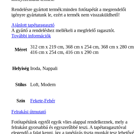
Rendelésre gyártott termék:minden fotótapétát a megrendelői
igényre gyártatunk le, ezért a termék nem visszaküldhető!
Ajánlott tapétaragasztó
A gyártó a rendeléshez mellékeli a megfelelő ragasztót.
További információk
312 cm x 219 cm, 368 cm x 254 cm, 368 cm x 280 cm
Méret
416 cm x 254 cm, 416 cm x 290 cm
Helyiség
Iroda, Nappali
Stílus
Loft, Modern
Szín
Fekete-Fehér
Felrakási útmutató
Fotótapétáink egytől egyik vlies alappal rendelkeznek, mely a
felrakást gyorsabbá és egyszerűbbé teszi. A tapétaragasztóval
elegendő a falat kenni, így a tapétázás tiszta munkát tesz lehetővé