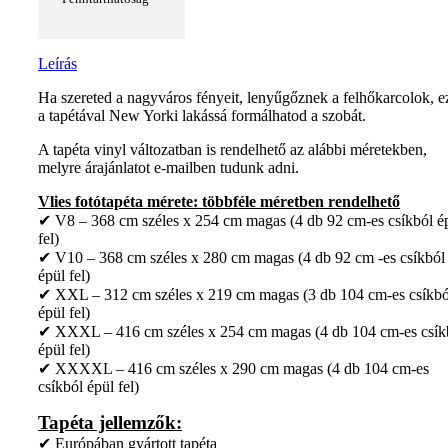
Leírás
Ha szereted a nagyváros fényeit, lenyűgőznek a felhőkarcolok, e
a tapétával New Yorki lakássá formálhatod a szobát.
A tapéta vinyl változatban is rendelhető az alábbi méretekben,
melyre árajánlatot e-mailben tudunk adni.
Vlies fotótapéta mérete: többféle méretben rendelhető
✔ V8 – 368 cm széles x 254 cm magas (4 db 92 cm-es csíkból é
fel)
✔ V10 – 368 cm széles x 280 cm magas (4 db 92 cm -es csíkból
épül fel)
✔ XXL – 312 cm széles x 219 cm magas (3 db 104 cm-es csíkbó
épül fel)
✔ XXXL – 416 cm széles x 254 cm magas (4 db 104 cm-es csík
épül fel)
✔ XXXXL – 416 cm széles x 290 cm magas (4 db 104 cm-es
csíkból épül fel)
Tapéta jellemzők:
✔ Európában gyártott tapéta