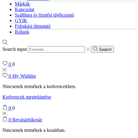
Márkák
Kapcsolat
Szállítási és fizetési tájékoztató
GYIK
Felrakási útmutató
Rólunk
Search input
Search
0
0
0
My Wishlist
Nincsenek termékek a kedvencekben.
Kedvencek megtekintése
0
0
0
Bevásárlókosár
Nincsenek termékek a kosárban.