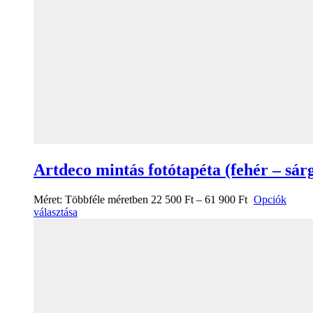
Artdeco mintás fotótapéta (fehér – sár
Méret:
Többféle méretben
22 500
Ft
–
61 900
Ft
Opciók
választása