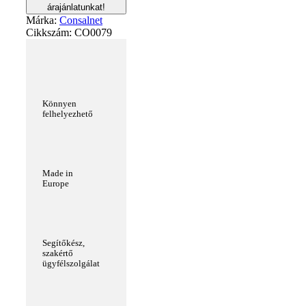
árajánlatunkat!
Márka:
Consalnet
Cikkszám:
CO0079
Könnyen
felhelyezhető
Made in
Europe
Segítőkész,
szakértő
ügyfélszolgálat