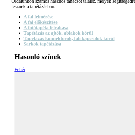
Oldalunkon számos hasznos tanácsot találsz, melyek segítségedr
lesznek a tapétázásban.
A fal felmérése
A fal előkészítése
A fotótapéta felrakása
Tapétázás az ajtók, ablakok körül
Tapétázás konnektorok, fali kapcsolók körül
Sarkok tapétázása
Hasonló színek
Fehér