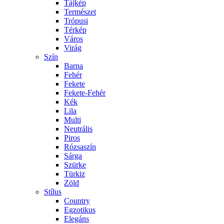
Tájkép
Természet
Trópusi
Térkép
Város
Virág
Szín
Barna
Fehér
Fekete
Fekete-Fehér
Kék
Lila
Multi
Neutrális
Piros
Rózsaszín
Sárga
Szürke
Türkiz
Zöld
Stílus
Country
Egzotikus
Elegáns