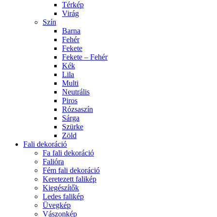
Térkép
Virág
Szín
Barna
Fehér
Fekete
Fekete – Fehér
Kék
Lila
Multi
Neutrális
Piros
Rózsaszín
Sárga
Szürke
Zöld
Fali dekoráció
Fa fali dekoráció
Falióra
Fém fali dekoráció
Keretezett falikép
Kiegészítők
Ledes falikép
Üvegkép
Vászonkép