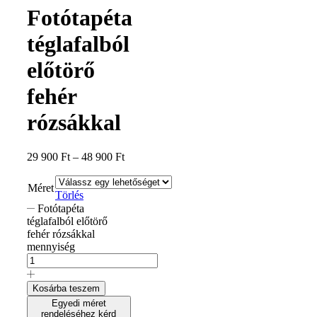
Fotótapéta
téglafalból
előtörő
fehér
rózsákkal
29 900
Ft
–
48 900
Ft
Méret
Törlés
Fotótapéta
téglafalból előtörő
fehér rózsákkal
mennyiség
Kosárba teszem
Egyedi méret
rendeléséhez kérd