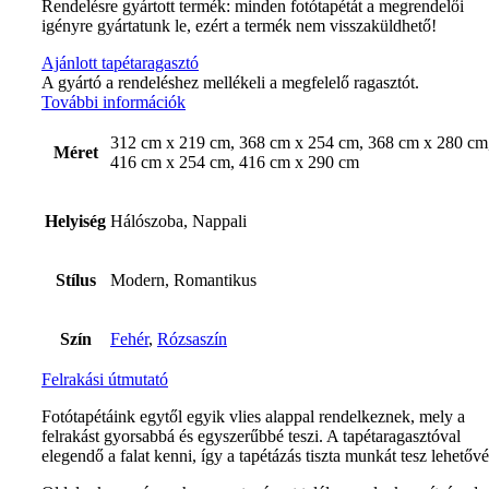
Rendelésre gyártott termék: minden fotótapétát a megrendelői
igényre gyártatunk le, ezért a termék nem visszaküldhető!
Ajánlott tapétaragasztó
A gyártó a rendeléshez mellékeli a megfelelő ragasztót.
További információk
312 cm x 219 cm, 368 cm x 254 cm, 368 cm x 280 cm
Méret
416 cm x 254 cm, 416 cm x 290 cm
Helyiség
Hálószoba, Nappali
Stílus
Modern, Romantikus
Szín
Fehér
,
Rózsaszín
Felrakási útmutató
Fotótapétáink egytől egyik vlies alappal rendelkeznek, mely a
felrakást gyorsabbá és egyszerűbbé teszi. A tapétaragasztóval
elegendő a falat kenni, így a tapétázás tiszta munkát tesz lehetővé