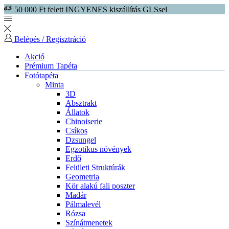
50 000 Ft felett INGYENES kiszállítás GLSsel
Belépés / Regisztráció
Akció
Prémium Tapéta
Fotótapéta
Minta
3D
Absztrakt
Állatok
Chinoiserie
Csíkos
Dzsungel
Egzotikus növények
Erdő
Felületi Struktúrák
Geometria
Kör alakú fali poszter
Madár
Pálmalevél
Rózsa
Színátmenetek