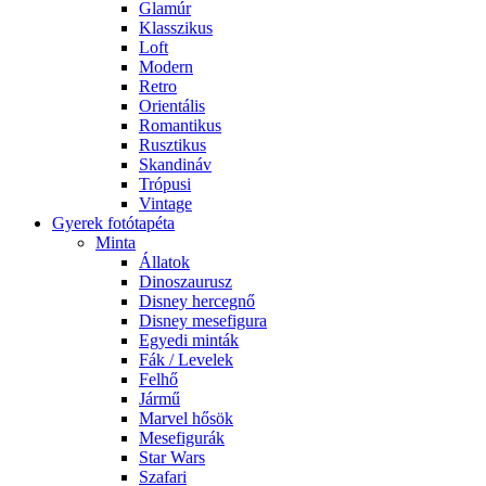
Glamúr
Klasszikus
Loft
Modern
Retro
Orientális
Romantikus
Rusztikus
Skandináv
Trópusi
Vintage
Gyerek fotótapéta
Minta
Állatok
Dinoszaurusz
Disney hercegnő
Disney mesefigura
Egyedi minták
Fák / Levelek
Felhő
Jármű
Marvel hősök
Mesefigurák
Star Wars
Szafari