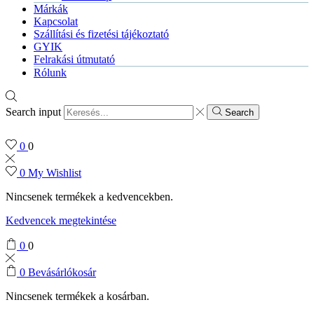
Márkák
Kapcsolat
Szállítási és fizetési tájékoztató
GYIK
Felrakási útmutató
Rólunk
Search input
Search
0
0
0
My Wishlist
Nincsenek termékek a kedvencekben.
Kedvencek megtekintése
0
0
0
Bevásárlókosár
Nincsenek termékek a kosárban.