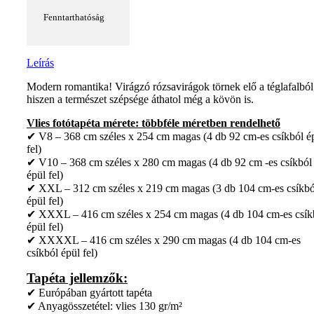
Fenntarthatóság
Leírás
Modern romantika! Virágzó rózsavirágok törnek elő a téglafalból
hiszen a természet szépsége áthatol még a kövön is.
Vlies fotótapéta mérete: többféle méretben rendelhető
✔ V8 – 368 cm széles x 254 cm magas (4 db 92 cm-es csíkból é
fel)
✔ V10 – 368 cm széles x 280 cm magas (4 db 92 cm -es csíkból
épül fel)
✔ XXL – 312 cm széles x 219 cm magas (3 db 104 cm-es csíkbó
épül fel)
✔ XXXL – 416 cm széles x 254 cm magas (4 db 104 cm-es csík
épül fel)
✔ XXXXL – 416 cm széles x 290 cm magas (4 db 104 cm-es
csíkból épül fel)
Tapéta jellemzők:
✔ Európában gyártott tapéta
✔ Anyagösszetétel: vlies 130 gr/m²