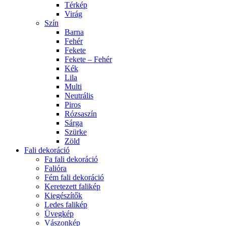
Térkép
Virág
Szín
Barna
Fehér
Fekete
Fekete – Fehér
Kék
Lila
Multi
Neutrális
Piros
Rózsaszín
Sárga
Szürke
Zöld
Fali dekoráció
Fa fali dekoráció
Falióra
Fém fali dekoráció
Keretezett falikép
Kiegészítők
Ledes falikép
Üvegkép
Vászonkép