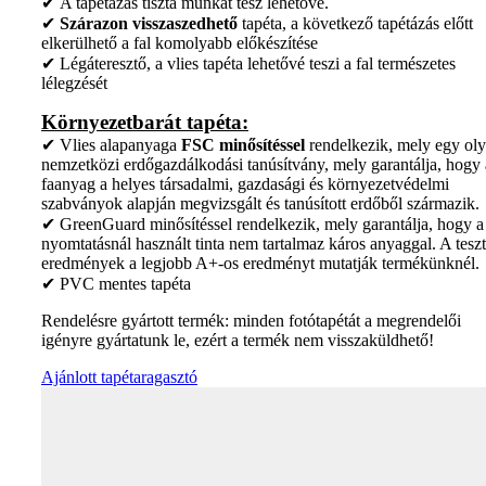
✔ A tapétázás tiszta munkát tesz lehetővé.
✔
Szárazon visszaszedhető
tapéta, a következő tapétázás előtt
elkerülhető a fal komolyabb előkészítése
✔ Légáteresztő, a vlies tapéta lehetővé teszi a fal természetes
lélegzését
Környezetbarát tapéta:
✔ Vlies alapanyaga
FSC minősítéssel
rendelkezik, mely egy ol
nemzetközi erdőgazdálkodási tanúsítvány, mely garantálja, hogy 
faanyag a helyes társadalmi, gazdasági és környezetvédelmi
szabványok alapján megvizsgált és tanúsított erdőből származik.
✔ GreenGuard minősítéssel rendelkezik, mely garantálja, hogy a
nyomtatásnál használt tinta nem tartalmaz káros anyaggal. A teszt
eredmények a legjobb A+-os eredményt mutatják termékünknél.
✔ PVC mentes tapéta
Rendelésre gyártott termék: minden fotótapétát a megrendelői
igényre gyártatunk le, ezért a termék nem visszaküldhető!
Ajánlott tapétaragasztó