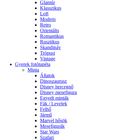
Glamúr
Klasszikus
Loft
Modern
Retro
Orientális
Romantikus
Rusztikus
Skandináv
Trópusi
Vintage
Gyerek fotótapéta
Minta
Állatok
Dinoszaurusz
Disney hercegnő
Disney mesefigura
Egyedi minták
Fák / Levelek
Felhő
Jármű
Marvel hősök
Mesefigurák
Star Wars
Szafari