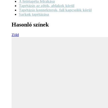
A fotótapéta felrakása
Tapétázás az ajtók, ablakok körül
Tapétázás konnektorok, fali kapcsolók körül
Sarkok tapétázása
Hasonló színek
Zöld