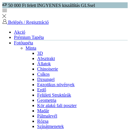
50 000 Ft felett INGYENES kiszállítás GLSsel
Belépés / Regisztráció
Akció
Prémium Tapéta
Fotótapéta
Minta
3D
Absztrakt
Állatok
Chinoiserie
Csíkos
Dzsungel
Egzotikus növények
Erdő
Felületi Struktúrák
Geometria
Kör alakú fali poszter
Madár
Pálmalevél
Rózsa
Színátmenetek