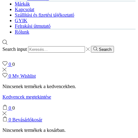
Márkák
Kapcsolat
Szállítási és fizetési tájékoztató
GYIK
Felrakási útmutató
Rólunk
Search input
Search
0
0
0
My Wishlist
Nincsenek termékek a kedvencekben.
Kedvencek megtekintése
0
0
0
Bevásárlókosár
Nincsenek termékek a kosárban.