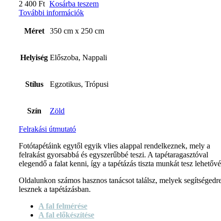
2 400
Ft
Kosárba teszem
További információk
Méret
350 cm x 250 cm
Helyiség
Előszoba, Nappali
Stílus
Egzotikus, Trópusi
Szín
Zöld
Felrakási útmutató
Fotótapétáink egytől egyik vlies alappal rendelkeznek, mely a
felrakást gyorsabbá és egyszerűbbé teszi. A tapétaragasztóval
elegendő a falat kenni, így a tapétázás tiszta munkát tesz lehetővé
Oldalunkon számos hasznos tanácsot találsz, melyek segítségedr
lesznek a tapétázásban.
A fal felmérése
A fal előkészítése