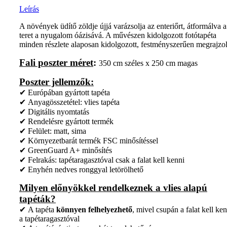
Leírás
A növények üdítő zöldje újjá varázsolja az enteriőrt, átformálva a
teret a nyugalom óázisává. A művészen kidolgozott fotótapéta
minden részlete alaposan kidolgozott, festményszerűen megrajzol
Fali poszter méret
:
350 cm széles x 250 cm magas
Poszter jellemzők:
✔ Európában gyártott tapéta
✔ Anyagösszetétel: vlies tapéta
✔ Digitális nyomtatás
✔ Rendelésre gyártott termék
✔ Felület: matt, sima
✔ Környezetbarát termék FSC minősítéssel
✔ GreenGuard A+ minősítés
✔ Felrakás: tapétaragasztóval csak a falat kell kenni
✔ Enyhén nedves ronggyal letörölhető
Milyen előnyökkel rendelkeznek a vlies alapú
tapéták?
✔ A tapéta
könnyen felhelyezhető
, mivel csupán a falat kell ken
a tapétaragasztóval