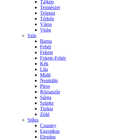
Tájkép
Természet
Trópusi
Térkép
Város
Virág
Szín
Barna
Fehér
Fekete
Fekete-Fehér
Kék
Lila
Multi
Neutrális
Piros
Rózsaszín
Sárga
Szürke
Türkiz
Zöld
Stílus
Country
Egzotikus
Elegáns