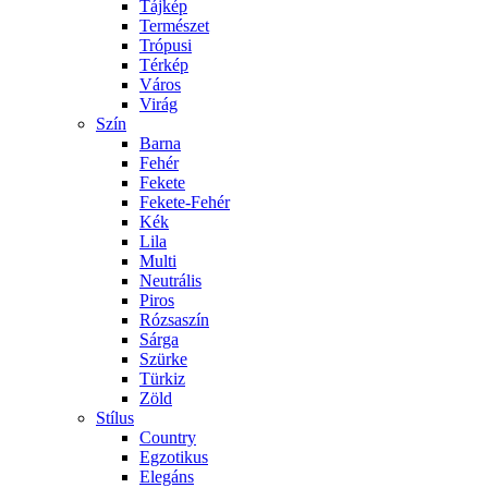
Tájkép
Természet
Trópusi
Térkép
Város
Virág
Szín
Barna
Fehér
Fekete
Fekete-Fehér
Kék
Lila
Multi
Neutrális
Piros
Rózsaszín
Sárga
Szürke
Türkiz
Zöld
Stílus
Country
Egzotikus
Elegáns