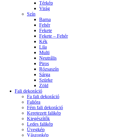
Térkép
Virág
Szín
Barna
Fehér
Fekete
Fekete – Fehér
Kék
Lila
Multi
Neutrális
Piros
Rózsaszín
Sárga
Szürke
Zöld
Fali dekoráció
Fa fali dekoráció
Falióra
Fém fali dekoráció
Keretezett falikép
Kiegészítők
Ledes falikép
Üvegkép
Vászonkép