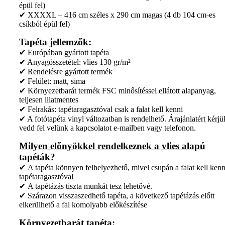
épül fel)
✔ XXXXL – 416 cm széles x 290 cm magas (4 db 104 cm-es
csíkból épül fel)
Tapéta jellemzők:
✔ Európában gyártott tapéta
✔ Anyagösszetétel: vlies 130 gr/m²
✔ Rendelésre gyártott termék
✔ Felület: matt, sima
✔ Környezetbarát termék FSC minősítéssel ellátott alapanyag,
teljesen illatmentes
✔ Felrakás: tapétaragasztóval csak a falat kell kenni
✔ A fotótapéta vinyl változatban is rendelhető. Árajánlatért kérjü
vedd fel velünk a kapcsolatot e-mailben vagy telefonon.
Milyen előnyökkel rendelkeznek a vlies alapú
tapéták?
✔ A tapéta könnyen felhelyezhető, mivel csupán a falat kell kenn
tapétaragasztóval
✔ A tapétázás tiszta munkát tesz lehetővé.
✔ Szárazon visszaszedhető tapéta, a következő tapétázás előtt
elkerülhető a fal komolyabb előkészítése
Környezetbarát tapéta: