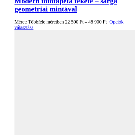
Modern fotótapéta fekete – sárga
geometriai mintával
Méret:
Többféle méretben
22 500
Ft
–
48 900
Ft
Opciók
választása