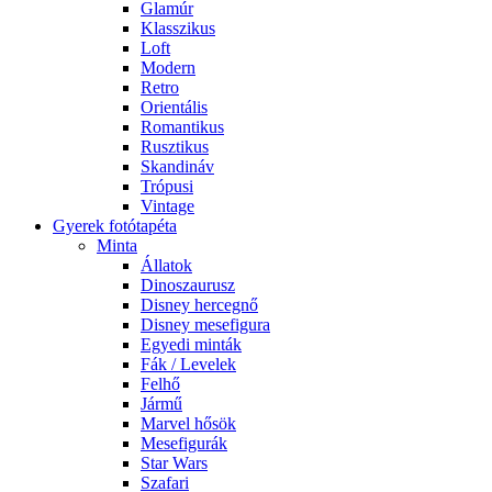
Glamúr
Klasszikus
Loft
Modern
Retro
Orientális
Romantikus
Rusztikus
Skandináv
Trópusi
Vintage
Gyerek fotótapéta
Minta
Állatok
Dinoszaurusz
Disney hercegnő
Disney mesefigura
Egyedi minták
Fák / Levelek
Felhő
Jármű
Marvel hősök
Mesefigurák
Star Wars
Szafari