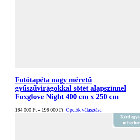
Fotótapéta nagy méretű
gyűszűvirágokkal sötét alapszínnel
Foxglove Night 400 cm x 250 cm
164 000
Ft
–
196 000
Ft
Opciók választása
Kérd egye
méretbe