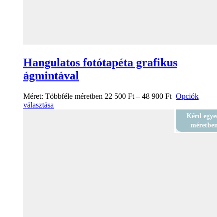
Hangulatos fotótapéta grafikus
ágmintával
Méret:
Többféle méretben
22 500
Ft
–
48 900
Ft
Opciók
választása
Kérd egye
méretbe