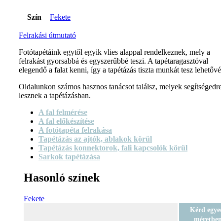
Szín
Fekete
Felrakási útmutató
Fotótapétáink egytől egyik vlies alappal rendelkeznek, mely a
felrakást gyorsabbá és egyszerűbbé teszi. A tapétaragasztóval
elegendő a falat kenni, így a tapétázás tiszta munkát tesz lehetővé
Oldalunkon számos hasznos tanácsot találsz, melyek segítségedr
lesznek a tapétázásban.
A fal felmérése
A fal előkészítése
A fotótapéta felrakása
Tapétázás az ajtók, ablakok körül
Tapétázás konnektorok, fali kapcsolók körül
Sarkok tapétázása
Hasonló színek
Fekete
Kérd egye
méretbe