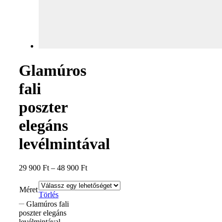
Glamúros
fali
poszter
elegáns
levélmintával
29 900
Ft
–
48 900
Ft
Méret
Törlés
Glamúros fali
poszter elegáns
levélmintával