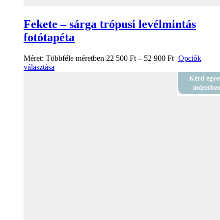
Fekete – sárga trópusi levélmintás
fotótapéta
Méret:
Többféle méretben
22 500
Ft
–
52 900
Ft
Opciók
választása
Kérd egye
méretbe