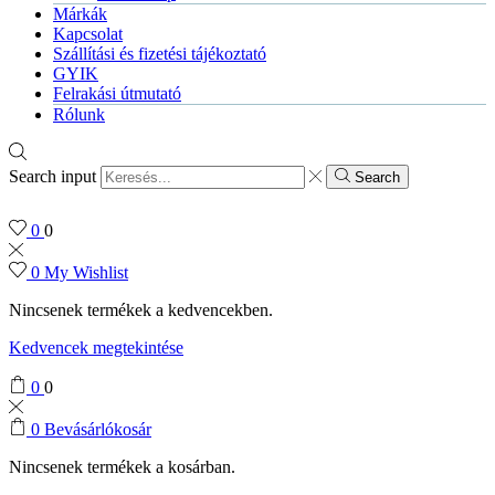
Márkák
Kapcsolat
Szállítási és fizetési tájékoztató
GYIK
Felrakási útmutató
Rólunk
Search input
Search
0
0
0
My Wishlist
Nincsenek termékek a kedvencekben.
Kedvencek megtekintése
0
0
0
Bevásárlókosár
Nincsenek termékek a kosárban.