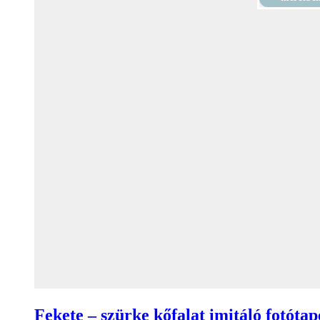
Fekete – szürke kőfalat imitáló fotótap