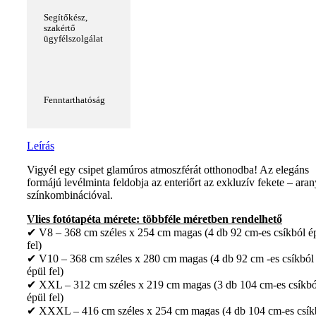
Segítőkész,
szakértő
ügyfélszolgálat
Fenntarthatóság
Leírás
Vigyél egy csipet glamúros atmoszférát otthonodba! Az elegáns
formájú levélminta feldobja az enteriőrt az exkluzív fekete – aran
színkombinációval.
Vlies fotótapéta mérete: többféle méretben rendelhető
✔ V8 – 368 cm széles x 254 cm magas (4 db 92 cm-es csíkból é
fel)
✔ V10 – 368 cm széles x 280 cm magas (4 db 92 cm -es csíkból
épül fel)
✔ XXL – 312 cm széles x 219 cm magas (3 db 104 cm-es csíkbó
épül fel)
✔ XXXL – 416 cm széles x 254 cm magas (4 db 104 cm-es csík