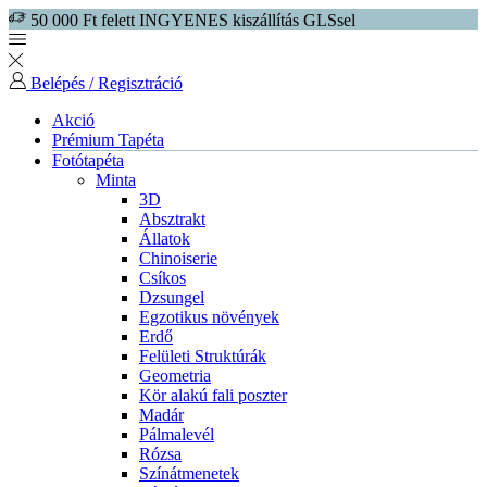
50 000 Ft felett INGYENES kiszállítás GLSsel
Belépés / Regisztráció
Akció
Prémium Tapéta
Fotótapéta
Minta
3D
Absztrakt
Állatok
Chinoiserie
Csíkos
Dzsungel
Egzotikus növények
Erdő
Felületi Struktúrák
Geometria
Kör alakú fali poszter
Madár
Pálmalevél
Rózsa
Színátmenetek