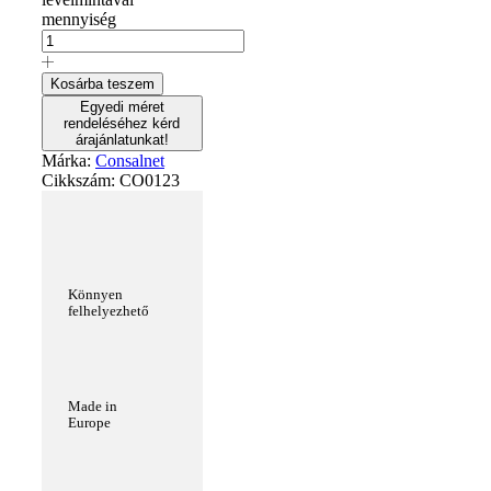
mennyiség
Kosárba teszem
Egyedi méret
rendeléséhez kérd
árajánlatunkat!
Márka:
Consalnet
Cikkszám:
CO0123
Könnyen
felhelyezhető
Made in
Europe