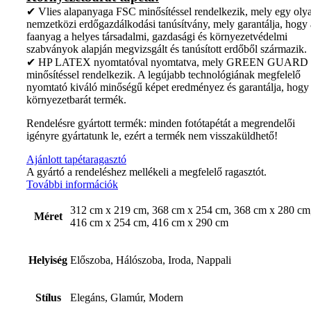
✔ Vlies alapanyaga FSC minősítéssel rendelkezik, mely egy oly
nemzetközi erdőgazdálkodási tanúsítvány, mely garantálja, hogy 
faanyag a helyes társadalmi, gazdasági és környezetvédelmi
szabványok alapján megvizsgált és tanúsított erdőből származik.
✔ HP LATEX nyomtatóval nyomtatva, mely GREEN GUARD
minősítéssel rendelkezik. A legújabb technológiának megfelelő
nyomtató kiváló minőségű képet eredményez és garantálja, hogy
környezetbarát termék.
Rendelésre gyártott termék: minden fotótapétát a megrendelői
igényre gyártatunk le, ezért a termék nem visszaküldhető!
Ajánlott tapétaragasztó
A gyártó a rendeléshez mellékeli a megfelelő ragasztót.
További információk
312 cm x 219 cm, 368 cm x 254 cm, 368 cm x 280 cm
Méret
416 cm x 254 cm, 416 cm x 290 cm
Helyiség
Előszoba, Hálószoba, Iroda, Nappali
Stílus
Elegáns, Glamúr, Modern