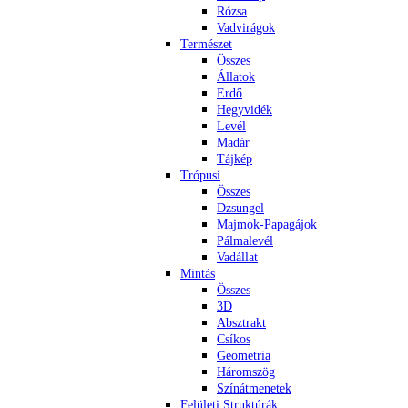
Rózsa
Vadvirágok
Természet
Összes
Állatok
Erdő
Hegyvidék
Levél
Madár
Tájkép
Trópusi
Összes
Dzsungel
Majmok-Papagájok
Pálmalevél
Vadállat
Mintás
Összes
3D
Absztrakt
Csíkos
Geometria
Háromszög
Színátmenetek
Felületi Struktúrák