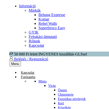
Információ
Márkák
Behang Expresse
Komar
Rebel Walls
Superfresco Easy
GYIK
Felrakási útmutató
Rólunk
Kapcsolat
50 000 Ft felett INGYENES kiszállítás GLSsel
Belépés / Regisztráció
Menu
Kapcsolat
Fotótapéta
Minta
Virág
Összes
Chinoiserie
Egzotikus növények
Kert
Közelkép