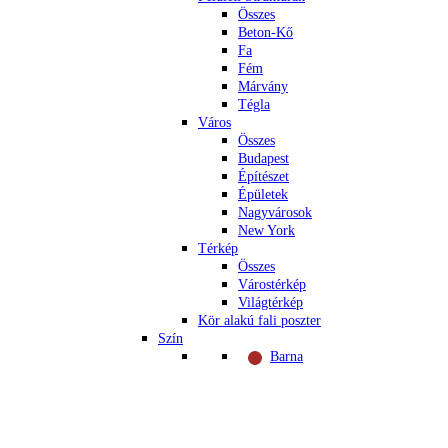
Összes
Beton-Kő
Fa
Fém
Márvány
Tégla
Város
Összes
Budapest
Építészet
Épületek
Nagyvárosok
New York
Térkép
Összes
Várostérkép
Világtérkép
Kör alakú fali poszter
Szín
Barna