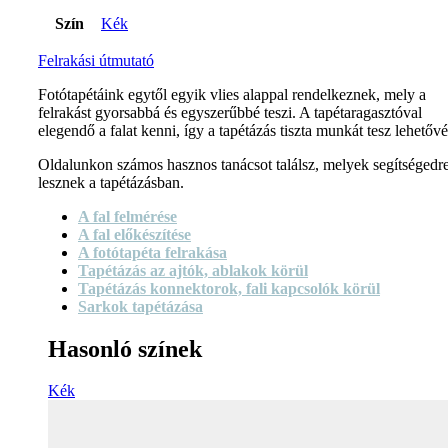
Szín
Kék
Felrakási útmutató
Fotótapétáink egytől egyik vlies alappal rendelkeznek, mely a
felrakást gyorsabbá és egyszerűbbé teszi. A tapétaragasztóval
elegendő a falat kenni, így a tapétázás tiszta munkát tesz lehetővé
Oldalunkon számos hasznos tanácsot találsz, melyek segítségedr
lesznek a tapétázásban.
A fal felmérése
A fal előkészítése
A fotótapéta felrakása
Tapétázás az ajtók, ablakok körül
Tapétázás konnektorok, fali kapcsolók körül
Sarkok tapétázása
Hasonló színek
Kék