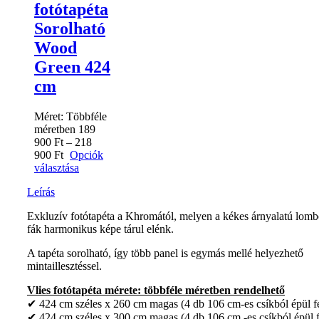
fotótapéta
Sorolható
Wood
Green 424
cm
Méret:
Többféle
méretben
189
900
Ft
–
218
900
Ft
Opciók
választása
Leírás
Exkluzív fotótapéta a Khromától, melyen a kékes árnyalatú lomb
fák harmonikus képe tárul elénk.
A tapéta sorolható, így több panel is egymás mellé helyezhető
mintaillesztéssel.
Vlies fotótapéta mérete: többféle méretben rendelhető
✔ 424 cm széles x 260 cm magas (4 db 106 cm-es csíkból épül fe
✔ 424 cm széles x 300 cm magas (4 db 106 cm -es csíkból épül f