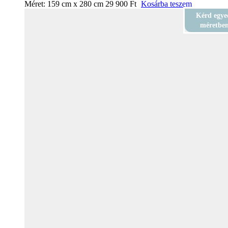
Méret:
159 cm x 280 cm
29 900
Ft
Kosárba teszem
Kérd egye
méretbe