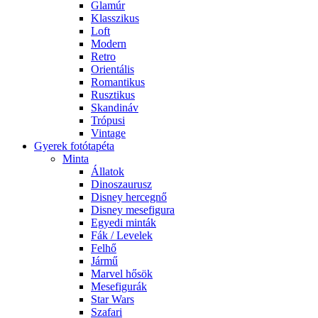
Glamúr
Klasszikus
Loft
Modern
Retro
Orientális
Romantikus
Rusztikus
Skandináv
Trópusi
Vintage
Gyerek fotótapéta
Minta
Állatok
Dinoszaurusz
Disney hercegnő
Disney mesefigura
Egyedi minták
Fák / Levelek
Felhő
Jármű
Marvel hősök
Mesefigurák
Star Wars
Szafari