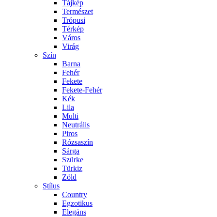
Tájkép
Természet
Trópusi
Térkép
Város
Virág
Szín
Barna
Fehér
Fekete
Fekete-Fehér
Kék
Lila
Multi
Neutrális
Piros
Rózsaszín
Sárga
Szürke
Türkiz
Zöld
Stílus
Country
Egzotikus
Elegáns