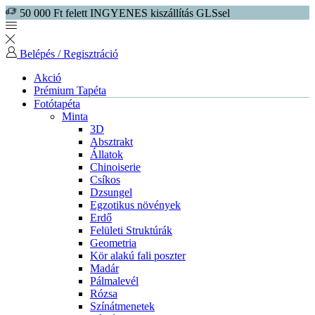
50 000 Ft felett INGYENES kiszállítás GLSsel
Belépés / Regisztráció
Akció
Prémium Tapéta
Fotótapéta
Minta
3D
Absztrakt
Állatok
Chinoiserie
Csíkos
Dzsungel
Egzotikus növények
Erdő
Felületi Struktúrák
Geometria
Kör alakú fali poszter
Madár
Pálmalevél
Rózsa
Színátmenetek