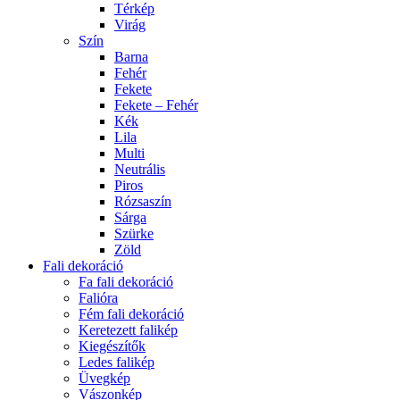
Térkép
Virág
Szín
Barna
Fehér
Fekete
Fekete – Fehér
Kék
Lila
Multi
Neutrális
Piros
Rózsaszín
Sárga
Szürke
Zöld
Fali dekoráció
Fa fali dekoráció
Falióra
Fém fali dekoráció
Keretezett falikép
Kiegészítők
Ledes falikép
Üvegkép
Vászonkép