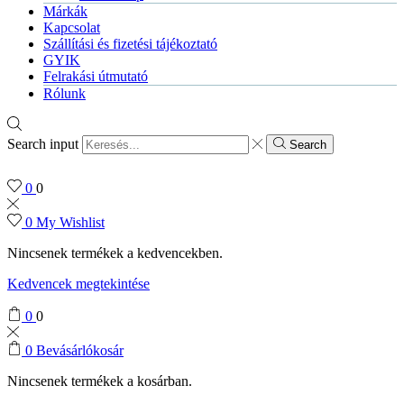
Márkák
Kapcsolat
Szállítási és fizetési tájékoztató
GYIK
Felrakási útmutató
Rólunk
Search input
Search
0
0
0
My Wishlist
Nincsenek termékek a kedvencekben.
Kedvencek megtekintése
0
0
0
Bevásárlókosár
Nincsenek termékek a kosárban.