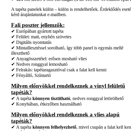
A tapéta panelek külön – külön is rendelhetőek. Érdeklődés eset
kérd árajánlatunkat e-mailben.
Fali poszter jellemzők:
✔ Európában gyártott tapéta
✔ Felület: matt, enyhén szövetes
✔ Digitális nyomtatás
✔ Mintaillesztéssel sorolható, így több panel is egymás mellé
illeszthető
✔ Anyagösszetétel: erősen mosható vlies
✔ Nedves ronggyal lemosható
✔ Felrakás: tapétaragasztóval csak a falat kell kenni
✔ Fényálló, Színtartó
Milyen előnyökkel rendelkeznek a vinyl felületű
tapéták?
✔ A tapéta
könnyen tisztítható
, nedves ronggyal letörölhető
✔ Konyhában, étkezőben használható
Milyen előnyökkel rendelkeznek a vlies alapú
tapéták?
✔ A tapéta
könnyen felhelyezhető
, mivel csupán a falat kell ken