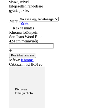
vissza, mivel
kifejezetten rendelésre
gyártatjuk le.
Méret
Törlés
Kék fa mintás
Khroma fotótapéta
Sorolható Wood Blue
424 cm mennyiség
Kosárba teszem
Márka:
Khroma
Cikkszám:
KHR0120
Könnyen
felhelyezhető