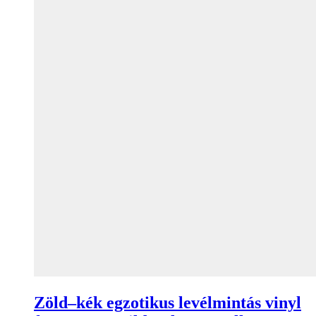
Zöld–kék egzotikus levélmintás vinyl