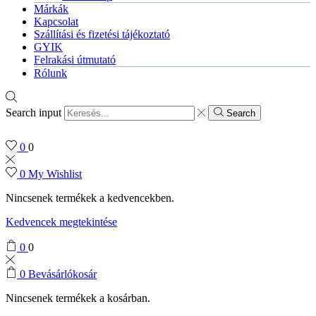
Márkák
Kapcsolat
Szállítási és fizetési tájékoztató
GYIK
Felrakási útmutató
Rólunk
Search input
Search
0
0
0
My Wishlist
Nincsenek termékek a kedvencekben.
Kedvencek megtekintése
0
0
0
Bevásárlókosár
Nincsenek termékek a kosárban.