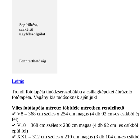
Segítőkész,
szakértő
ügyfélszolgálat
Fenntarthatóság
Leírás
Trendi fotótapéta tinédzserszobákba a csillagképeket ábrázoló
fotótapéta. Vagány kis tudósoknak ajánljuk!
Vlies fotótapéta mérete: többféle méretben rendelhető
✔ V8 – 368 cm széles x 254 cm magas (4 db 92 cm-es csíkból é
fel)
✔ V10 – 368 cm széles x 280 cm magas (4 db 92 cm -es csíkból
épül fel)
✔ XXL – 312 cm széles x 219 cm magas (3 db 104 cm-es csíkbó