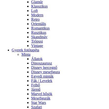
Glamúr
Klasszikus
Loft
Modern
Retro
Orientális
Romantikus
Rusztikus
Skandináv
Trópusi
Vintage
Gyerek fotótapéta
Minta
Állatok
Dinoszaurusz
Disney hercegnő
Disney mesefigura
Egyedi minták
Fák / Levelek
Felhő
Jármű
Marvel hősök
Mesefigurák
Star Wars
Szafari