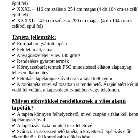
épül fel)
✔ XXXL – 416 cm széles x 254 cm magas (4 db 104 cm-es csík
épül fel)
✔ XXXXL – 416 cm széles x 290 cm magas (4 db 104 cm-es
csíkból épül fel)
Tapéta jellemzők:
✔ Európában gyártott tapéta
✔ Felület: matt, sima
✔ Anyagösszetétel: vlies 130 gr/m²
✔ Rendelésre gyártott termék
✔ Környezetbarát termék FSC minősítéssel ellátott alapanyag,
teljesen illatmentes
✔ Felrakás: tapétaragasztóval csak a falat kell kenni
✔ A fotótapéta vinyl változatban is rendelhető. Árajánlatért kérjü
vedd fel velünk a kapcsolatot e-mailben vagy telefonon.
Milyen előnyökkel rendelkeznek a vlies alapú
tapéták?
✔ A tapéta könnyen felhelyezhető, mivel csupán a falat kell kenn
tapétaragasztóval
✔ A tapétázás tiszta munkát tesz lehetővé.
✔ Szárazon visszaszedhető tapéta, a következő tapétázás előtt
elkerülhető a fal komolyabb előkészítése