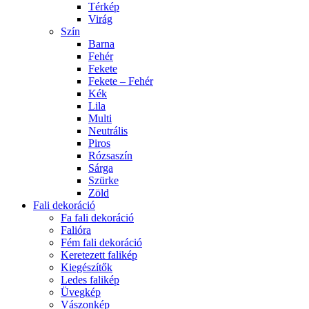
Térkép
Virág
Szín
Barna
Fehér
Fekete
Fekete – Fehér
Kék
Lila
Multi
Neutrális
Piros
Rózsaszín
Sárga
Szürke
Zöld
Fali dekoráció
Fa fali dekoráció
Falióra
Fém fali dekoráció
Keretezett falikép
Kiegészítők
Ledes falikép
Üvegkép
Vászonkép