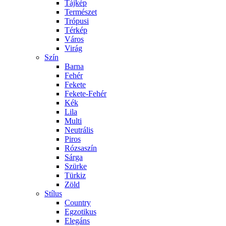
Tájkép
Természet
Trópusi
Térkép
Város
Virág
Szín
Barna
Fehér
Fekete
Fekete-Fehér
Kék
Lila
Multi
Neutrális
Piros
Rózsaszín
Sárga
Szürke
Türkiz
Zöld
Stílus
Country
Egzotikus
Elegáns