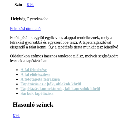
Szín
Kék
Helyiség
Gyerekszoba
Felrakási útmutató
Fotótapétáink egytől egyik vlies alappal rendelkeznek, mely a
felrakást gyorsabbá és egyszerűbbé teszi. A tapétaragasztóval
elegendő a falat kenni, így a tapétázás tiszta munkát tesz lehetővé
Oldalunkon számos hasznos tanácsot találsz, melyek segítségedr
lesznek a tapétázásban.
A fal felmérése
A fal előkészítése
A fotótapéta felrakása
Tapétázás az ajtók, ablakok körül
Tapétázás konnektorok, fali kapcsolók körül
Sarkok tapétázása
Hasonló színek
Kék