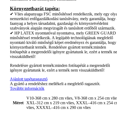
Környezetbarát tapéta:
✔ Vlies alapanyaga FSC minősítéssel rendelkezik, mely egy oly
nemzetközi erdőgazdálkodási tanúsítvány, mely garantálja, hogy 
faanyag a helyes társadalmi, gazdasági és környezetvédelmi
szabványok alapján megvizsgált és tanúsított erdőből származik.
✔ HP LATEX nyomtatóval nyomtatva, mely GREEN GUARD
minősítéssel rendelkezik. A legújabb technológiának megfelelő
nyomtató kiváló minőségű képet eredményez és garantálja, hogy
környezetbarát termék. Rendelésre gyártott termék:minden
fotótapétát a megrendelői igényre gyártatunk le, ezért a termék 
visszaküldhető!
Rendelésre gyártott termék:minden fotótapétát a megrendelői
igényre gyártatunk le, ezért a termék nem visszaküldhető!
Ajánlott tapétaragasztó
A gyártó a rendeléshez mellékeli a megfelelő ragasztót.
További információk
V10-368 cm x 280 cm vlies, V8-368 cm x 254 cm vlie
Méret
XXL-312 cm x 219 cm vlies, XXXL–416 cm x 254 c
vlies, XXXXL–416 cm x 290 cm vlies