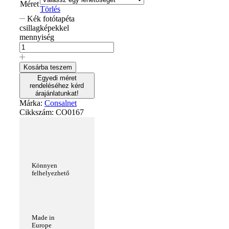
Méret
Törlés
Kék fotótapéta
csillagképekkel
mennyiség
Kosárba teszem
Egyedi méret
rendeléséhez kérd
árajánlatunkat!
Márka:
Consalnet
Cikkszám:
CO0167
Könnyen
felhelyezhető
Made in
Europe