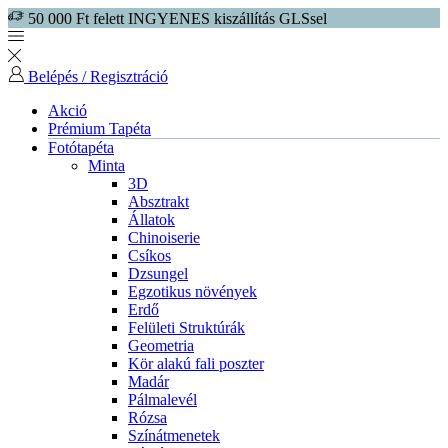
50 000 Ft felett INGYENES kiszállítás GLSsel
Belépés / Regisztráció
Akció
Prémium Tapéta
Fotótapéta
Minta
3D
Absztrakt
Állatok
Chinoiserie
Csíkos
Dzsungel
Egzotikus növények
Erdő
Felületi Struktúrák
Geometria
Kör alakú fali poszter
Madár
Pálmalevél
Rózsa
Színátmenetek