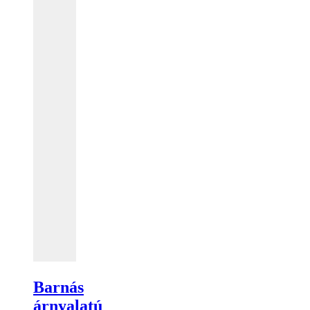
Barnás
árnyalatú