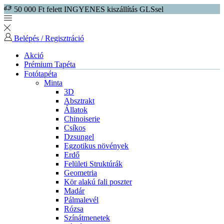
50 000 Ft felett INGYENES kiszállítás GLSsel
Belépés / Regisztráció
Akció
Prémium Tapéta
Fotótapéta
Minta
3D
Absztrakt
Állatok
Chinoiserie
Csíkos
Dzsungel
Egzotikus növények
Erdő
Felületi Struktúrák
Geometria
Kör alakú fali poszter
Madár
Pálmalevél
Rózsa
Színátmenetek