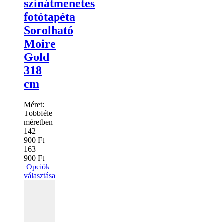
színátmenetes
fotótapéta
Sorolható
Moire
Gold
318
cm
Méret:
Többféle
méretben
142
900
Ft
–
163
900
Ft
Opciók
választása