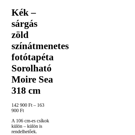
Kék –
sárgás
zöld
színátmenetes
fotótapéta
Sorolható
Moire Sea
318 cm
142 900
Ft
–
163
900
Ft
A 106 cm-es csíkok
külön – külön is
rendelhetőek.