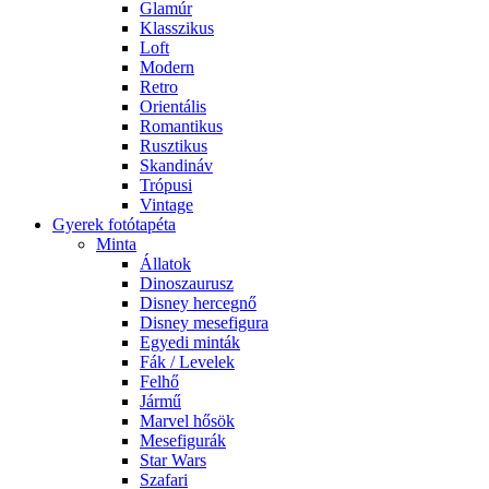
Glamúr
Klasszikus
Loft
Modern
Retro
Orientális
Romantikus
Rusztikus
Skandináv
Trópusi
Vintage
Gyerek fotótapéta
Minta
Állatok
Dinoszaurusz
Disney hercegnő
Disney mesefigura
Egyedi minták
Fák / Levelek
Felhő
Jármű
Marvel hősök
Mesefigurák
Star Wars
Szafari