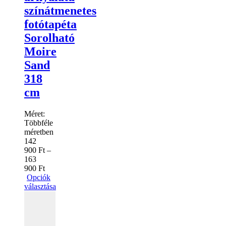
színátmenetes
fotótapéta
Sorolható
Moire
Sand
318
cm
Méret:
Többféle
méretben
142
900
Ft
–
163
900
Ft
Opciók
választása