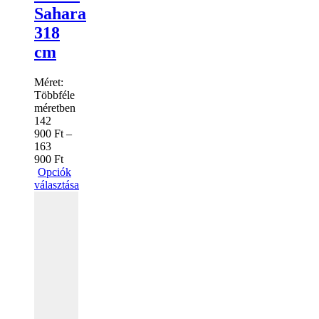
Sahara
318
cm
Méret:
Többféle
méretben
142
900
Ft
–
163
900
Ft
Opciók
választása