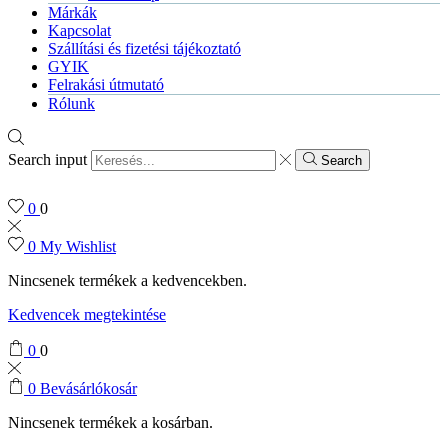
Márkák
Kapcsolat
Szállítási és fizetési tájékoztató
GYIK
Felrakási útmutató
Rólunk
Search input
Search
0
0
0
My Wishlist
Nincsenek termékek a kedvencekben.
Kedvencek megtekintése
0
0
0
Bevásárlókosár
Nincsenek termékek a kosárban.