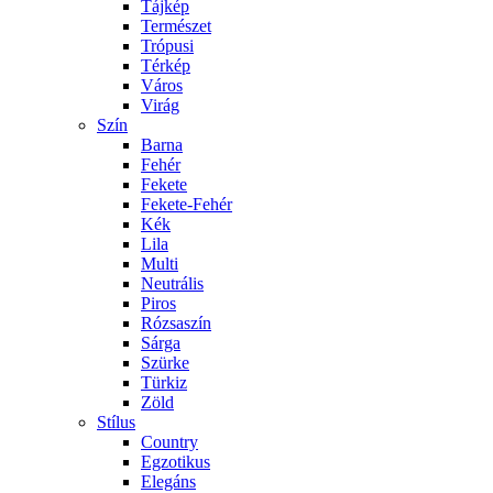
Tájkép
Természet
Trópusi
Térkép
Város
Virág
Szín
Barna
Fehér
Fekete
Fekete-Fehér
Kék
Lila
Multi
Neutrális
Piros
Rózsaszín
Sárga
Szürke
Türkiz
Zöld
Stílus
Country
Egzotikus
Elegáns