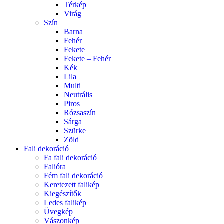
Térkép
Virág
Szín
Barna
Fehér
Fekete
Fekete – Fehér
Kék
Lila
Multi
Neutrális
Piros
Rózsaszín
Sárga
Szürke
Zöld
Fali dekoráció
Fa fali dekoráció
Falióra
Fém fali dekoráció
Keretezett falikép
Kiegészítők
Ledes falikép
Üvegkép
Vászonkép