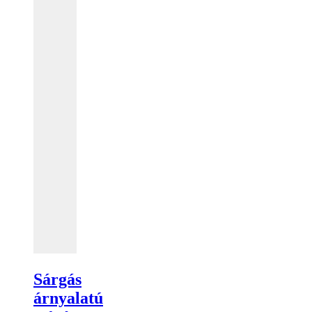
Sárgás
árnyalatú