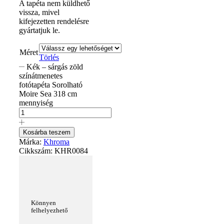
A tapéta nem küldhető
vissza, mivel
kifejezetten rendelésre
gyártatjuk le.
Méret
Törlés
Kék – sárgás zöld
színátmenetes
fotótapéta Sorolható
Moire Sea 318 cm
mennyiség
Kosárba teszem
Márka:
Khroma
Cikkszám:
KHR0084
Könnyen
felhelyezhető