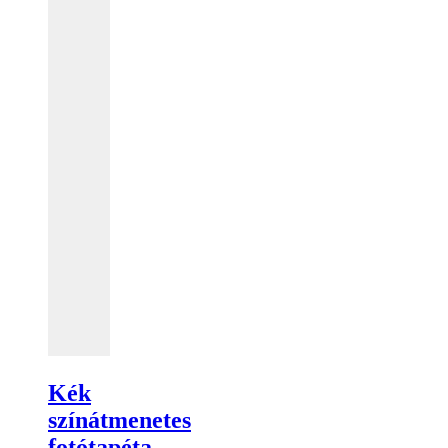
Kék
színátmenetes
fotótapéta