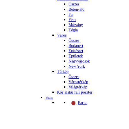
Összes
Beton-Kő
Fa
Fém
Márvány
Tégla
Város
Összes
Budapest
Építészet
Épületek
Nagyvárosok
New York
Térkép
Összes
Várostérkép
Világtérkép
Kör alakú fali poszter
Szín
Barna