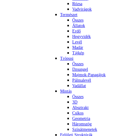
Rózsa
Vadvirágok
Természet
Összes
Állatok
Erdő
Hegyvidék
Levél
Madár
Tájkép
Trópusi
Összes
Dzsungel
Majmok-Papagájok
Pálmalevél
Vadállat
Mintás
Összes
3D
Absztrakt
Csíkos
Geometria
Háromszög
Színátmenetek
Felületi Struktúrák