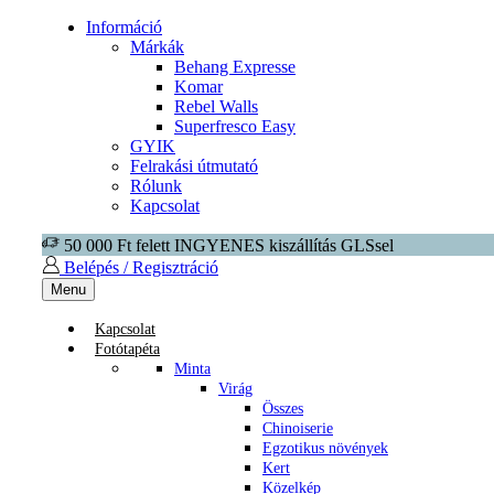
Információ
Márkák
Behang Expresse
Komar
Rebel Walls
Superfresco Easy
GYIK
Felrakási útmutató
Rólunk
Kapcsolat
50 000 Ft felett INGYENES kiszállítás GLSsel
Belépés / Regisztráció
Menu
Kapcsolat
Fotótapéta
Minta
Virág
Összes
Chinoiserie
Egzotikus növények
Kert
Közelkép