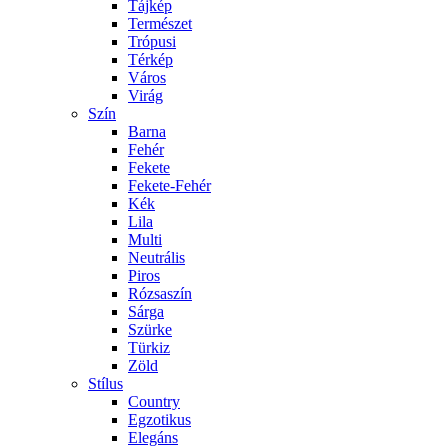
Tájkép
Természet
Trópusi
Térkép
Város
Virág
Szín
Barna
Fehér
Fekete
Fekete-Fehér
Kék
Lila
Multi
Neutrális
Piros
Rózsaszín
Sárga
Szürke
Türkiz
Zöld
Stílus
Country
Egzotikus
Elegáns