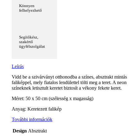
Könnyen
felhelyezhető
Segítőkész,
szakértő
ügyfélszolgálat
Leírás
Vidd be a szivárványt otthonodba a színes, absztrakt mintás
faliképpel, mely fiatalos lendülettel tölti meg a teret. A neon
színeknek letisztult keretet biztosít a vékony fekete keret.
Méret: 50 x 50 cm (szélesség x magasság)
Anyag: Keretezett falikép
További információk
Design
Absztrakt