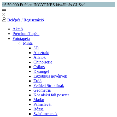
50 000 Ft felett INGYENES kiszállítás GLSsel
Belépés / Regisztráció
Akció
Prémium Tapéta
Fotótapéta
Minta
3D
Absztrakt
Állatok
Chinoiserie
Csíkos
Dzsungel
Egzotikus növények
Erdő
Felületi Struktúrák
Geometria
Kör alakú fali poszter
Madár
Pálmalevél
Rózsa
Színátmenetek