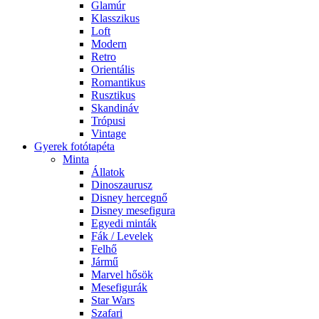
Glamúr
Klasszikus
Loft
Modern
Retro
Orientális
Romantikus
Rusztikus
Skandináv
Trópusi
Vintage
Gyerek fotótapéta
Minta
Állatok
Dinoszaurusz
Disney hercegnő
Disney mesefigura
Egyedi minták
Fák / Levelek
Felhő
Jármű
Marvel hősök
Mesefigurák
Star Wars
Szafari