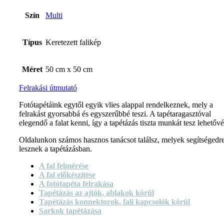
Szín
Multi
Típus
Keretezett falikép
Méret
50 cm x 50 cm
Felrakási útmutató
Fotótapétáink egytől egyik vlies alappal rendelkeznek, mely a
felrakást gyorsabbá és egyszerűbbé teszi. A tapétaragasztóval
elegendő a falat kenni, így a tapétázás tiszta munkát tesz lehetővé
Oldalunkon számos hasznos tanácsot találsz, melyek segítségedr
lesznek a tapétázásban.
A fal felmérése
A fal előkészítése
A fotótapéta felrakása
Tapétázás az ajtók, ablakok körül
Tapétázás konnektorok, fali kapcsolók körül
Sarkok tapétázása