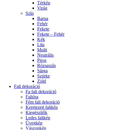
Térkép
Virág
Szín
Barna
Fehér
Fekete
Fekete – Fehér
Kék
Lila
Multi
Neutrális
Piros
Rózsaszín
Sárga
Szürke
Zöld
Fali dekoráció
Fa fali dekoráció
Falióra
Fém fali dekoráció
Keretezett falikép
Kiegészítők
Ledes falikép
Üvegkép
Vászonkép