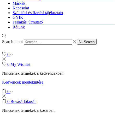
Márkák
Kapcsolat
Szállítási és fizetési tájékoztató
GYIK
Felrakási útmutató
Rólunk
Search input
Search
0
0
0
My Wishlist
Nincsenek termékek a kedvencekben.
Kedvencek megtekintése
0
0
0
Bevásárlókosár
Nincsenek termékek a kosárban.