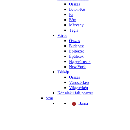
Összes
Beton-Kő
Fa
Fém
Márvány
Tégla
Város
Összes
Budapest
Építészet
Épületek
Nagyvárosok
New York
Térkép
Összes
Várostérkép
Világtérkép
Kör alakú fali poszter
Szín
Barna