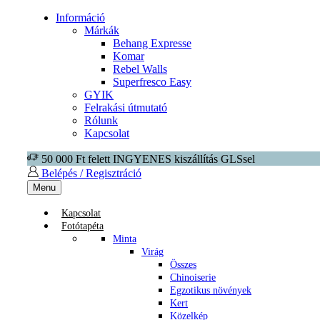
Információ
Márkák
Behang Expresse
Komar
Rebel Walls
Superfresco Easy
GYIK
Felrakási útmutató
Rólunk
Kapcsolat
50 000 Ft felett INGYENES kiszállítás GLSsel
Belépés / Regisztráció
Menu
Kapcsolat
Fotótapéta
Minta
Virág
Összes
Chinoiserie
Egzotikus növények
Kert
Közelkép