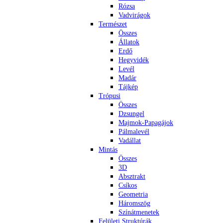
Rózsa
Vadvirágok
Természet
Összes
Állatok
Erdő
Hegyvidék
Levél
Madár
Tájkép
Trópusi
Összes
Dzsungel
Majmok-Papagájok
Pálmalevél
Vadállat
Mintás
Összes
3D
Absztrakt
Csíkos
Geometria
Háromszög
Színátmenetek
Felületi Struktúrák