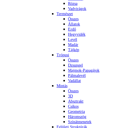
Rózsa
Vadvirágok
Természet
Összes
Állatok
Erdő
Hegyvidék
Levél
Madár
Tájkép
Trópusi
Összes
Dzsungel
Majmok-Papagájok
Pálmalevél
Vadállat
Mintás
Összes
3D
Absztrakt
Csíkos
Geometria
Háromszög
Színátmenetek
Felületi Struktúrák