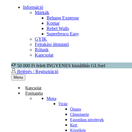
Információ
Márkák
Behang Expresse
Komar
Rebel Walls
Superfresco Easy
GYIK
Felrakási útmutató
Rólunk
Kapcsolat
50 000 Ft felett INGYENES kiszállítás GLSsel
Belépés / Regisztráció
Menu
Kapcsolat
Fotótapéta
Minta
Virág
Összes
Chinoiserie
Egzotikus növények
Kert
Közelkép