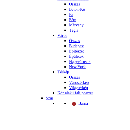
Összes
Beton-Kő
Fa
Fém
Márvány
Tégla
Város
Összes
Budapest
Építészet
Épületek
Nagyvárosok
New York
Térkép
Összes
Várostérkép
Világtérkép
Kör alakú fali poszter
Szín
Barna