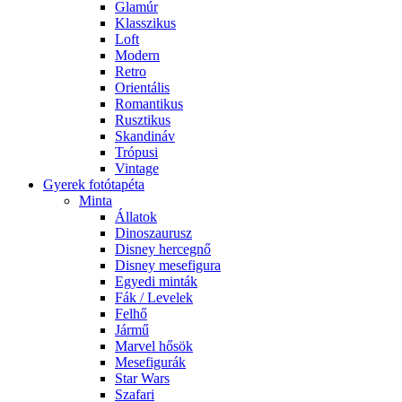
Glamúr
Klasszikus
Loft
Modern
Retro
Orientális
Romantikus
Rusztikus
Skandináv
Trópusi
Vintage
Gyerek fotótapéta
Minta
Állatok
Dinoszaurusz
Disney hercegnő
Disney mesefigura
Egyedi minták
Fák / Levelek
Felhő
Jármű
Marvel hősök
Mesefigurák
Star Wars
Szafari