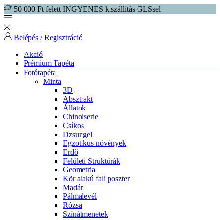
50 000 Ft felett INGYENES kiszállítás GLSsel
Belépés / Regisztráció
Akció
Prémium Tapéta
Fotótapéta
Minta
3D
Absztrakt
Állatok
Chinoiserie
Csíkos
Dzsungel
Egzotikus növények
Erdő
Felületi Struktúrák
Geometria
Kör alakú fali poszter
Madár
Pálmalevél
Rózsa
Színátmenetek