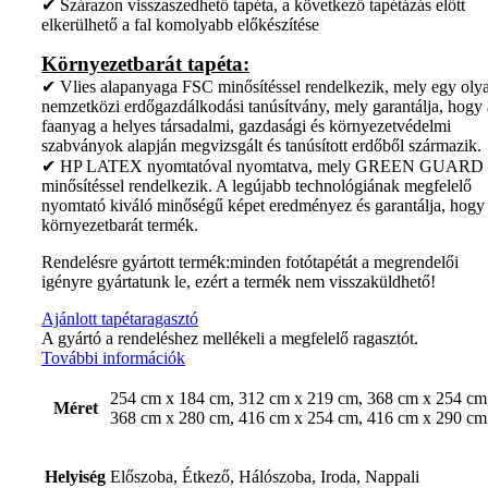
✔ Szárazon visszaszedhető tapéta, a következő tapétázás előtt
elkerülhető a fal komolyabb előkészítése
Környezetbarát tapéta:
✔ Vlies alapanyaga FSC minősítéssel rendelkezik, mely egy oly
nemzetközi erdőgazdálkodási tanúsítvány, mely garantálja, hogy 
faanyag a helyes társadalmi, gazdasági és környezetvédelmi
szabványok alapján megvizsgált és tanúsított erdőből származik.
✔ HP LATEX nyomtatóval nyomtatva, mely GREEN GUARD
minősítéssel rendelkezik. A legújabb technológiának megfelelő
nyomtató kiváló minőségű képet eredményez és garantálja, hogy
környezetbarát termék.
Rendelésre gyártott termék:minden fotótapétát a megrendelői
igényre gyártatunk le, ezért a termék nem visszaküldhető!
Ajánlott tapétaragasztó
A gyártó a rendeléshez mellékeli a megfelelő ragasztót.
További információk
254 cm x 184 cm, 312 cm x 219 cm, 368 cm x 254 cm
Méret
368 cm x 280 cm, 416 cm x 254 cm, 416 cm x 290 cm
Helyiség
Előszoba, Étkező, Hálószoba, Iroda, Nappali