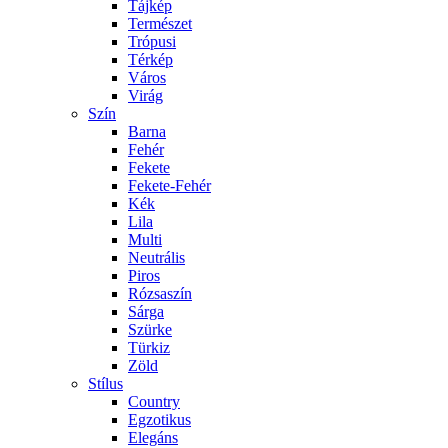
Tájkép
Természet
Trópusi
Térkép
Város
Virág
Szín
Barna
Fehér
Fekete
Fekete-Fehér
Kék
Lila
Multi
Neutrális
Piros
Rózsaszín
Sárga
Szürke
Türkiz
Zöld
Stílus
Country
Egzotikus
Elegáns