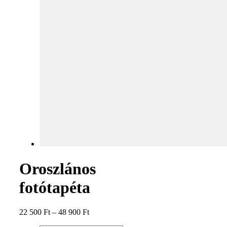
Oroszlános
fotótapéta
22 500
Ft
–
48 900
Ft