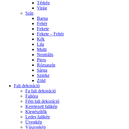
Térkép
Virág
Szín
Barna
Fehér
Fekete
Fekete – Fehér
Kék
Lila
Multi
Neutrális
Piros
Rózsaszín
Sárga
Szürke
Zöld
Fali dekoráció
Fa fali dekoráció
Falióra
Fém fali dekoráció
Keretezett falikép
Kiegészítők
Ledes falikép
Üvegkép
Vászonkép