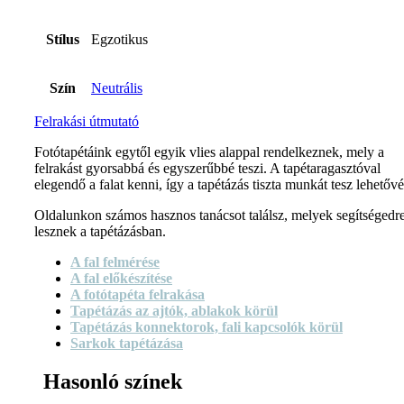
Stílus
Egzotikus
Szín
Neutrális
Felrakási útmutató
Fotótapétáink egytől egyik vlies alappal rendelkeznek, mely a
felrakást gyorsabbá és egyszerűbbé teszi. A tapétaragasztóval
elegendő a falat kenni, így a tapétázás tiszta munkát tesz lehetővé
Oldalunkon számos hasznos tanácsot találsz, melyek segítségedr
lesznek a tapétázásban.
A fal felmérése
A fal előkészítése
A fotótapéta felrakása
Tapétázás az ajtók, ablakok körül
Tapétázás konnektorok, fali kapcsolók körül
Sarkok tapétázása
Hasonló színek