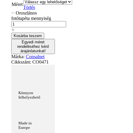
Méret
Törlés
Oroszlános
fotótapéta mennyiség
Kosárba teszem
Egyedi méret
rendeléséhez kérd
árajánlatunkat!
Márka:
Consalnet
Cikkszám:
CO0471
Könnyen
felhelyezhető
Made in
Europe