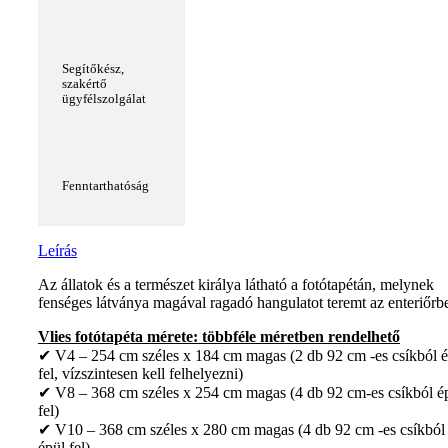
Segítőkész,
szakértő
ügyfélszolgálat
Fenntarthatóság
Leírás
Az állatok és a természet királya látható a fotótapétán, melynek
fenséges látványa magával ragadó hangulatot teremt az enteriőrb
Vlies fotótapéta mérete: többféle méretben rendelhető
✔ V4 – 254 cm széles x 184 cm magas (2 db 92 cm -es csíkból é
fel, vízszintesen kell felhelyezni)
✔ V8 – 368 cm széles x 254 cm magas (4 db 92 cm-es csíkból é
fel)
✔ V10 – 368 cm széles x 280 cm magas (4 db 92 cm -es csíkból
épül fel)