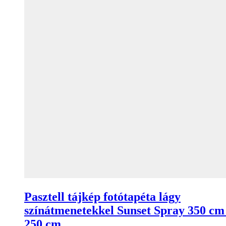
Pasztell tájkép fotótapéta lágy
színátmenetekkel Sunset Spray 350 cm
250 cm