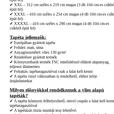
✔ XXL – 312 cm széles x 219 cm magas (3 db 104 cm-es csíkbó
épül fel)
✔ XXXL – 416 cm széles x 254 cm magas (4 db 104 cm-es csík
épül fel)
✔ XXXXL – 416 cm széles x 290 cm magas (4 db 104 cm-es
csíkból épül fel)
Tapéta jellemzők:
✔ Európában gyártott tapéta
✔ Felület: matt, sima
✔ Anyagösszetétel: vlies 130 gr/m²
✔ Rendelésre gyártott termék
✔ Környezetbarát termék FSC minősítéssel ellátott alapanyag,
teljesen illatmentes
✔ Felrakás: tapétaragasztóval csak a falat kell kenni
✔ A tapéta vinyl változatban is rendelhető, ehhez kérje
árajánlatunkat
Milyen előnyökkel rendelkeznek a vlies alapú
tapéták?
✔ A tapéta könnyen felhelyezhető, mivel csupán a falat kell kenn
tapétaragasztóval
✔ A tapétázás tiszta munkát tesz lehetővé.