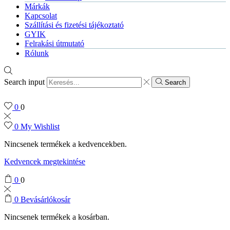
Márkák
Kapcsolat
Szállítási és fizetési tájékoztató
GYIK
Felrakási útmutató
Rólunk
Search input
Search
0
0
0
My Wishlist
Nincsenek termékek a kedvencekben.
Kedvencek megtekintése
0
0
0
Bevásárlókosár
Nincsenek termékek a kosárban.