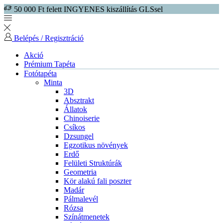
50 000 Ft felett INGYENES kiszállítás GLSsel
Belépés / Regisztráció
Akció
Prémium Tapéta
Fotótapéta
Minta
3D
Absztrakt
Állatok
Chinoiserie
Csíkos
Dzsungel
Egzotikus növények
Erdő
Felületi Struktúrák
Geometria
Kör alakú fali poszter
Madár
Pálmalevél
Rózsa
Színátmenetek