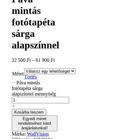
mintás
fotótapéta
sárga
alapszínnel
22 500
Ft
–
61 900
Ft
Méret
Törlés
Páva mintás
fotótapéta sárga
alapszínnel mennyiség
Kosárba teszem
Egyedi méret
rendeléséhez kérd
árajánlatunkat!
Márka:
WallVision