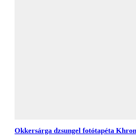
Okkersárga dzsungel fotótapéta Khro