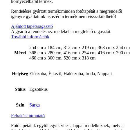
környezetbarát termék.
Rendelésre gyártott termék:minden fotótapétát a megrendelői
igényre gyártatunk le, ezért a termék nem visszaküldhető!
Ajánlott tapétaragasztó
A gyártó a rendeléshez mellékeli a megfelelő ragasztót.
További információk
254 cm x 184 cm, 312 cm x 219 cm, 368 cm x 254 cm
Méret
368 cm x 280 cm, 416 cm x 254 cm, 416 cm x 290 cm
460 cm x 300 cm, 520 cm x 318 cm
Helyiség
Előszoba, Étkező, Hálószoba, Iroda, Nappali
Stílus
Egzotikus
Szín
Sárga
Felrakási útmutató
Fotótapétáink egytől egyik vlies alappal rendelkeznek, mely a