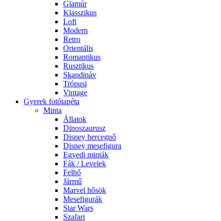
Glamúr
Klasszikus
Loft
Modern
Retro
Orientális
Romantikus
Rusztikus
Skandináv
Trópusi
Vintage
Gyerek fotótapéta
Minta
Állatok
Dinoszaurusz
Disney hercegnő
Disney mesefigura
Egyedi minták
Fák / Levelek
Felhő
Jármű
Marvel hősök
Mesefigurák
Star Wars
Szafari