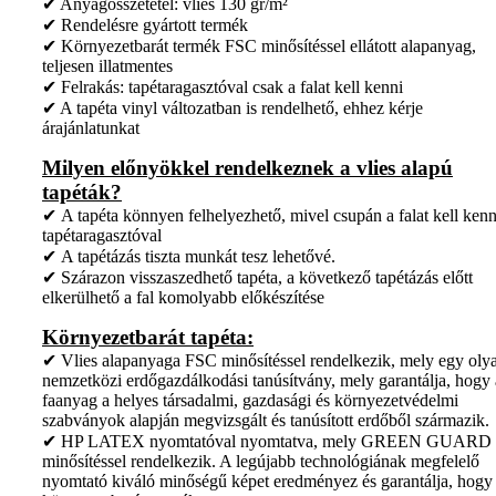
✔ Anyagösszetétel: vlies 130 gr/m²
✔ Rendelésre gyártott termék
✔ Környezetbarát termék FSC minősítéssel ellátott alapanyag,
teljesen illatmentes
✔ Felrakás: tapétaragasztóval csak a falat kell kenni
✔ A tapéta vinyl változatban is rendelhető, ehhez kérje
árajánlatunkat
Milyen előnyökkel rendelkeznek a vlies alapú
tapéták?
✔ A tapéta könnyen felhelyezhető, mivel csupán a falat kell kenn
tapétaragasztóval
✔ A tapétázás tiszta munkát tesz lehetővé.
✔ Szárazon visszaszedhető tapéta, a következő tapétázás előtt
elkerülhető a fal komolyabb előkészítése
Környezetbarát tapéta:
✔ Vlies alapanyaga FSC minősítéssel rendelkezik, mely egy oly
nemzetközi erdőgazdálkodási tanúsítvány, mely garantálja, hogy 
faanyag a helyes társadalmi, gazdasági és környezetvédelmi
szabványok alapján megvizsgált és tanúsított erdőből származik.
✔ HP LATEX nyomtatóval nyomtatva, mely GREEN GUARD
minősítéssel rendelkezik. A legújabb technológiának megfelelő
nyomtató kiváló minőségű képet eredményez és garantálja, hogy