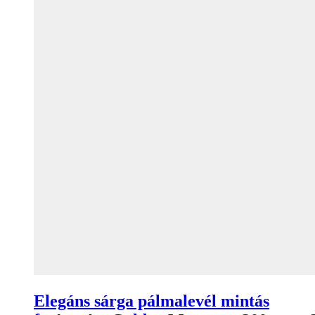
Elegáns sárga pálmalevél mintás