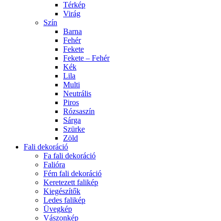
Térkép
Virág
Szín
Barna
Fehér
Fekete
Fekete – Fehér
Kék
Lila
Multi
Neutrális
Piros
Rózsaszín
Sárga
Szürke
Zöld
Fali dekoráció
Fa fali dekoráció
Falióra
Fém fali dekoráció
Keretezett falikép
Kiegészítők
Ledes falikép
Üvegkép
Vászonkép