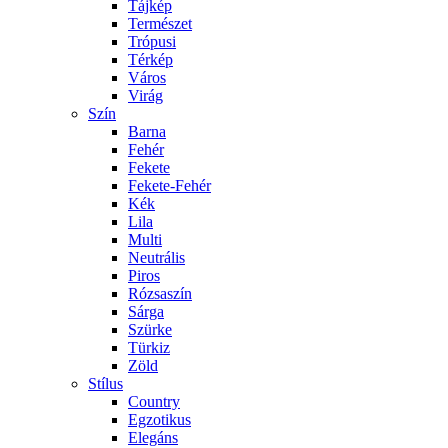
Tájkép
Természet
Trópusi
Térkép
Város
Virág
Szín
Barna
Fehér
Fekete
Fekete-Fehér
Kék
Lila
Multi
Neutrális
Piros
Rózsaszín
Sárga
Szürke
Türkiz
Zöld
Stílus
Country
Egzotikus
Elegáns