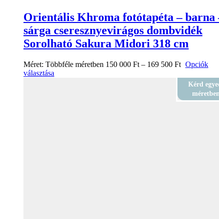
Orientális Khroma fotótapéta – barna 
sárga cseresznyevirágos dombvidék
Sorolható Sakura Midori 318 cm
Méret:
Többféle méretben
150 000
Ft
–
169 500
Ft
Opciók
választása
Kérd egye
méretbe