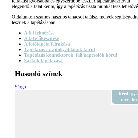
felrakást gyorsabbá és egyszerűbbé teszi. A tapétaragasztóval
elegendő a falat kenni, így a tapétázás tiszta munkát tesz lehetővé
Oldalunkon számos hasznos tanácsot találsz, melyek segítségedr
lesznek a tapétázásban.
A fal felmérése
A fal előkészítése
A fotótapéta felrakása
Tapétázás az ajtók, ablakok körül
Tapétázás konnektorok, fali kapcsolók körül
Sarkok tapétázása
Hasonló színek
Sárga
Kérd egye
méretbe