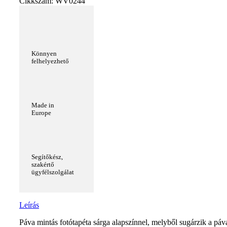
Cikkszám:
WV0244
Könnyen
felhelyezhető
Made in
Europe
Segítőkész,
szakértő
ügyfélszolgálat
Leírás
Páva mintás fotótapéta sárga alapszínnel, melyből sugárzik a páv