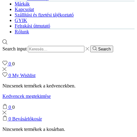
Márkák
Kapcsolat
Szállítási és fizetési tájékoztató
GYIK
Felrakási útmutató
Rólunk
Search input
Search
0
0
0
My Wishlist
Nincsenek termékek a kedvencekben.
Kedvencek megtekintése
0
0
0
Bevásárlókosár
Nincsenek termékek a kosárban.