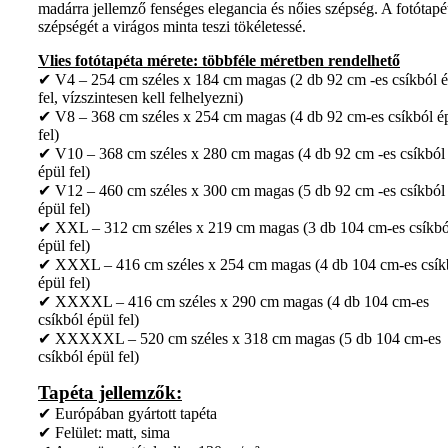
madárra jellemző fenséges elegancia és nőies szépség. A fotótapé
szépségét a virágos minta teszi tökéletessé.
Vlies fotótapéta mérete: többféle méretben rendelhető
✔ V4 – 254 cm széles x 184 cm magas (2 db 92 cm -es csíkból é
fel, vízszintesen kell felhelyezni)
✔ V8 – 368 cm széles x 254 cm magas (4 db 92 cm-es csíkból é
fel)
✔ V10 – 368 cm széles x 280 cm magas (4 db 92 cm -es csíkból
épül fel)
✔ V12 – 460 cm széles x 300 cm magas (5 db 92 cm -es csíkból
épül fel)
✔ XXL – 312 cm széles x 219 cm magas (3 db 104 cm-es csíkbó
épül fel)
✔ XXXL – 416 cm széles x 254 cm magas (4 db 104 cm-es csík
épül fel)
✔ XXXXL – 416 cm széles x 290 cm magas (4 db 104 cm-es
csíkból épül fel)
✔ XXXXXL – 520 cm széles x 318 cm magas (5 db 104 cm-es
csíkból épül fel)
Tapéta jellemzők:
✔ Európában gyártott tapéta
✔ Felület: matt, sima