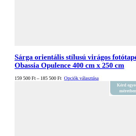
Sárga orientális stílusú virágos fotótap
Obassia Opulence 400 cm x 250 cm
159 500
Ft
–
185 500
Ft
Opciók választása
Kérd egye
méretbe