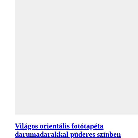
Világos orientális fotótapéta
darumadarakkal púderes színben