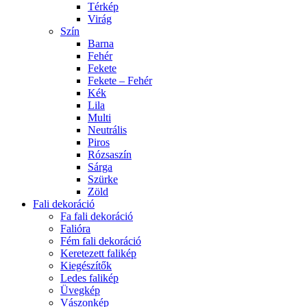
Térkép
Virág
Szín
Barna
Fehér
Fekete
Fekete – Fehér
Kék
Lila
Multi
Neutrális
Piros
Rózsaszín
Sárga
Szürke
Zöld
Fali dekoráció
Fa fali dekoráció
Falióra
Fém fali dekoráció
Keretezett falikép
Kiegészítők
Ledes falikép
Üvegkép
Vászonkép