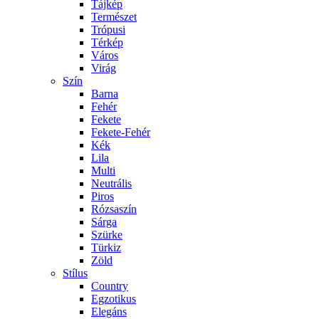
Tájkép
Természet
Trópusi
Térkép
Város
Virág
Szín
Barna
Fehér
Fekete
Fekete-Fehér
Kék
Lila
Multi
Neutrális
Piros
Rózsaszín
Sárga
Szürke
Türkiz
Zöld
Stílus
Country
Egzotikus
Elegáns