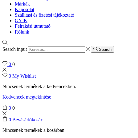
Márkák
Kapcsolat
Szállítási és fizetési tájékoztató
GYIK
Felrakási útmutató
Rólunk
Search input
Search
0
0
0
My Wishlist
Nincsenek termékek a kedvencekben.
Kedvencek megtekintése
0
0
0
Bevásárlókosár
Nincsenek termékek a kosárban.