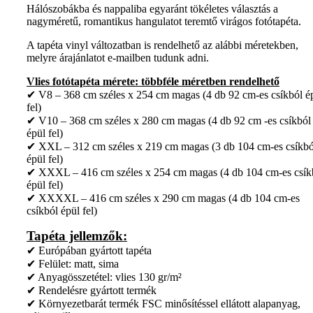
Hálószobákba és nappaliba egyaránt tökéletes választás a
nagyméretű, romantikus hangulatot teremtő virágos fotótapéta.
A tapéta vinyl változatban is rendelhető az alábbi méretekben,
melyre árajánlatot e-mailben tudunk adni.
Vlies fotótapéta mérete: többféle méretben rendelhető
✔ V8 – 368 cm széles x 254 cm magas (4 db 92 cm-es csíkból é
fel)
✔ V10 – 368 cm széles x 280 cm magas (4 db 92 cm -es csíkból
épül fel)
✔ XXL – 312 cm széles x 219 cm magas (3 db 104 cm-es csíkbó
épül fel)
✔ XXXL – 416 cm széles x 254 cm magas (4 db 104 cm-es csík
épül fel)
✔ XXXXL – 416 cm széles x 290 cm magas (4 db 104 cm-es
csíkból épül fel)
Tapéta jellemzők:
✔ Európában gyártott tapéta
✔ Felület: matt, sima
✔ Anyagösszetétel: vlies 130 gr/m²
✔ Rendelésre gyártott termék
✔ Környezetbarát termék FSC minősítéssel ellátott alapanyag,