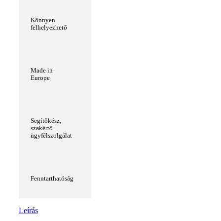
Könnyen
felhelyezhető
Made in
Europe
Segítőkész,
szakértő
ügyfélszolgálat
Fenntarthatóság
Leírás