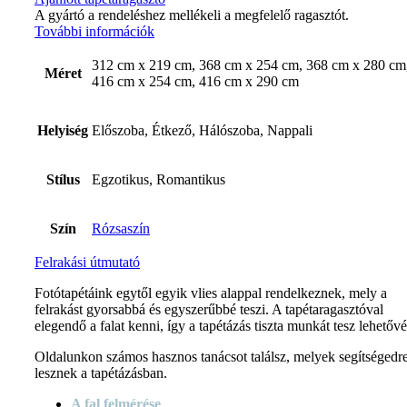
A gyártó a rendeléshez mellékeli a megfelelő ragasztót.
További információk
312 cm x 219 cm, 368 cm x 254 cm, 368 cm x 280 cm
Méret
416 cm x 254 cm, 416 cm x 290 cm
Helyiség
Előszoba, Étkező, Hálószoba, Nappali
Stílus
Egzotikus, Romantikus
Szín
Rózsaszín
Felrakási útmutató
Fotótapétáink egytől egyik vlies alappal rendelkeznek, mely a
felrakást gyorsabbá és egyszerűbbé teszi. A tapétaragasztóval
elegendő a falat kenni, így a tapétázás tiszta munkát tesz lehetővé
Oldalunkon számos hasznos tanácsot találsz, melyek segítségedr
lesznek a tapétázásban.
A fal felmérése