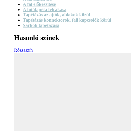
A fal előkészítése
A fotótapéta felrakása
Tapétázás az ajtók, ablakok körül
Tapétázás konnektorok, fali kapcsolók körül
Sarkok tapétázása
Hasonló színek
Rózsaszín