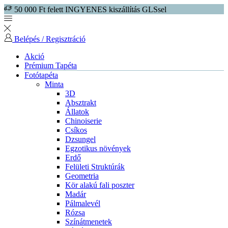
50 000 Ft felett INGYENES kiszállítás GLSsel
Belépés / Regisztráció
Akció
Prémium Tapéta
Fotótapéta
Minta
3D
Absztrakt
Állatok
Chinoiserie
Csíkos
Dzsungel
Egzotikus növények
Erdő
Felületi Struktúrák
Geometria
Kör alakú fali poszter
Madár
Pálmalevél
Rózsa
Színátmenetek