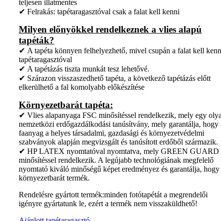
teljesen illatmentes
✔ Felrakás: tapétaragasztóval csak a falat kell kenni
Milyen előnyökkel rendelkeznek a vlies alapú
tapéták?
✔ A tapéta könnyen felhelyezhető, mivel csupán a falat kell kenn
tapétaragasztóval
✔ A tapétázás tiszta munkát tesz lehetővé.
✔ Szárazon visszaszedhető tapéta, a következő tapétázás előtt
elkerülhető a fal komolyabb előkészítése
Környezetbarát tapéta:
✔ Vlies alapanyaga FSC minősítéssel rendelkezik, mely egy oly
nemzetközi erdőgazdálkodási tanúsítvány, mely garantálja, hogy 
faanyag a helyes társadalmi, gazdasági és környezetvédelmi
szabványok alapján megvizsgált és tanúsított erdőből származik.
✔ HP LATEX nyomtatóval nyomtatva, mely GREEN GUARD
minősítéssel rendelkezik. A legújabb technológiának megfelelő
nyomtató kiváló minőségű képet eredményez és garantálja, hogy
környezetbarát termék.
Rendelésre gyártott termék:minden fotótapétát a megrendelői
igényre gyártatunk le, ezért a termék nem visszaküldhető!
Ajánlott tapétaragasztó