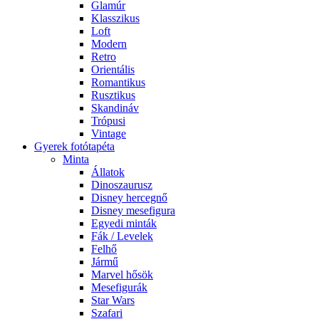
Glamúr
Klasszikus
Loft
Modern
Retro
Orientális
Romantikus
Rusztikus
Skandináv
Trópusi
Vintage
Gyerek fotótapéta
Minta
Állatok
Dinoszaurusz
Disney hercegnő
Disney mesefigura
Egyedi minták
Fák / Levelek
Felhő
Jármű
Marvel hősök
Mesefigurák
Star Wars
Szafari