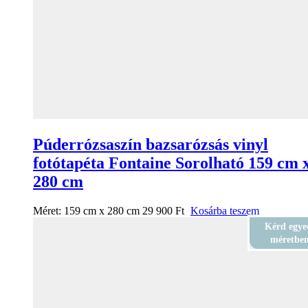
Púderrózsaszín bazsarózsás vinyl
fotótapéta Fontaine Sorolható 159 cm 
280 cm
Méret:
159 cm x 280 cm
29 900
Ft
Kosárba teszem
Kérd egye
méretbe