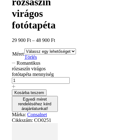
rózsaszín
virágos
fotótapéta
29 900
Ft
–
48 900
Ft
Méret
Törlés
Romantikus
rózsaszín virágos
fotótapéta mennyiség
Kosárba teszem
Egyedi méret
rendeléséhez kérd
árajánlatunkat!
Márka:
Consalnet
Cikkszám:
CO0251