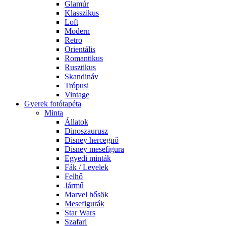
Glamúr
Klasszikus
Loft
Modern
Retro
Orientális
Romantikus
Rusztikus
Skandináv
Trópusi
Vintage
Gyerek fotótapéta
Minta
Állatok
Dinoszaurusz
Disney hercegnő
Disney mesefigura
Egyedi minták
Fák / Levelek
Felhő
Jármű
Marvel hősök
Mesefigurák
Star Wars
Szafari