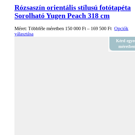
Rózsaszín orientális stílusú fotótapéta
Sorolható Yugen Peach 318 cm
Méret:
Többféle méretben
150 000
Ft
–
169 500
Ft
Opciók
választása
Kérd egye
méretbe