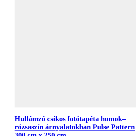
Hullámzó csíkos fotótapéta homok–
rózsaszín árnyalatokban Pulse Pattern
300 cm x 250 cm