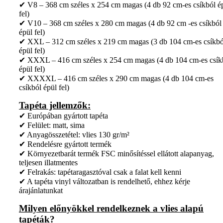
✔ V8 – 368 cm széles x 254 cm magas (4 db 92 cm-es csíkból é
fel)
✔ V10 – 368 cm széles x 280 cm magas (4 db 92 cm -es csíkból
épül fel)
✔ XXL – 312 cm széles x 219 cm magas (3 db 104 cm-es csíkbó
épül fel)
✔ XXXL – 416 cm széles x 254 cm magas (4 db 104 cm-es csík
épül fel)
✔ XXXXL – 416 cm széles x 290 cm magas (4 db 104 cm-es
csíkból épül fel)
Tapéta jellemzők:
✔ Európában gyártott tapéta
✔ Felület: matt, sima
✔ Anyagösszetétel: vlies 130 gr/m²
✔ Rendelésre gyártott termék
✔ Környezetbarát termék FSC minősítéssel ellátott alapanyag,
teljesen illatmentes
✔ Felrakás: tapétaragasztóval csak a falat kell kenni
✔ A tapéta vinyl változatban is rendelhető, ehhez kérje
árajánlatunkat
Milyen előnyökkel rendelkeznek a vlies alapú
tapéták?