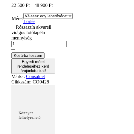
22 500
Ft
–
48 900
Ft
Méret
Törlés
Rózsaszín akvarell
virágos fotótapéta
mennyiség
Kosárba teszem
Egyedi méret
rendeléséhez kérd
árajánlatunkat!
Márka:
Consalnet
Cikkszám:
CO0428
Könnyen
felhelyezhető