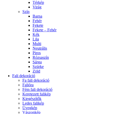
Térkép
Virág
Szín
Barna
Fehér
Fekete
Fekete – Fehér
Kék
Lila
Multi
Neutrális
Piros
Rózsaszín
Sárga
Szürke
Zöld
Fali dekoráció
Fa fali dekoráció
Falióra
Fém fali dekoráció
Keretezett falikép
Kiegészítők
Ledes falikép
Üvegkép
Vászonkép