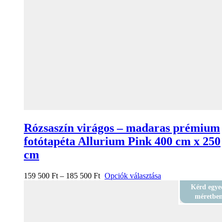
Rózsaszín virágos – madaras prémium
fotótapéta Allurium Pink 400 cm x 250
cm
159 500
Ft
–
185 500
Ft
Opciók választása
Kérd egye
méretbe