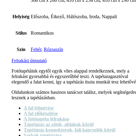
368 cm x 280 cm, 416 cm x 254 cm, 416 cm x 290 cm
Helyiség
Előszoba, Étkező, Hálószoba, Iroda, Nappali
Stílus
Romantikus
Szín
Fehér
,
Rózsaszín
Felrakási útmutató
Fotótapétáink egytől egyik vlies alappal rendelkeznek, mely a
felrakást gyorsabbá és egyszerűbbé teszi. A tapétaragasztóval
elegendő a falat kenni, így a tapétázás tiszta munkát tesz lehetővé
Oldalunkon számos hasznos tanácsot találsz, melyek segítségedr
lesznek a tapétázásban.
A fal felmérése
A fal előkészítése
A fotótapéta felrakása
Tapétázás az ajtók, ablakok körül
Tapétázás konnektorok, fali kapcsolók körül
Sarkok tapétázása