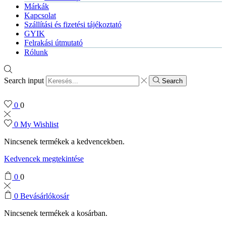
Márkák
Kapcsolat
Szállítási és fizetési tájékoztató
GYIK
Felrakási útmutató
Rólunk
Search input
Search
0
0
0
My Wishlist
Nincsenek termékek a kedvencekben.
Kedvencek megtekintése
0
0
0
Bevásárlókosár
Nincsenek termékek a kosárban.