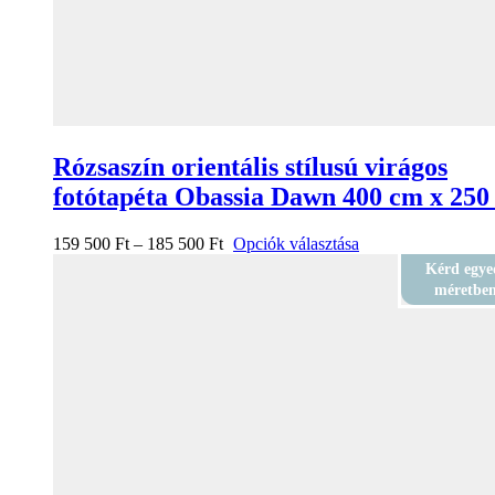
Rózsaszín orientális stílusú virágos
fotótapéta Obassia Dawn 400 cm x 250
159 500
Ft
–
185 500
Ft
Opciók választása
Kérd egye
méretbe