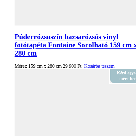
Púderrózsaszín bazsarózsás vinyl
fotótapéta Fontaine Sorolható 159 cm 
280 cm
Méret:
159 cm x 280 cm
29 900
Ft
Kosárba teszem
Kérd egye
méretbe