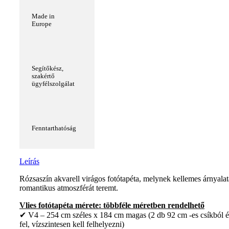
Made in
Europe
Segítőkész,
szakértő
ügyfélszolgálat
Fenntarthatóság
Leírás
Rózsaszín akvarell virágos fotótapéta, melynek kellemes árnyalat
romantikus atmoszférát teremt.
Vlies fotótapéta mérete: többféle méretben rendelhető
✔ V4 – 254 cm széles x 184 cm magas (2 db 92 cm -es csíkból é
fel, vízszintesen kell felhelyezni)