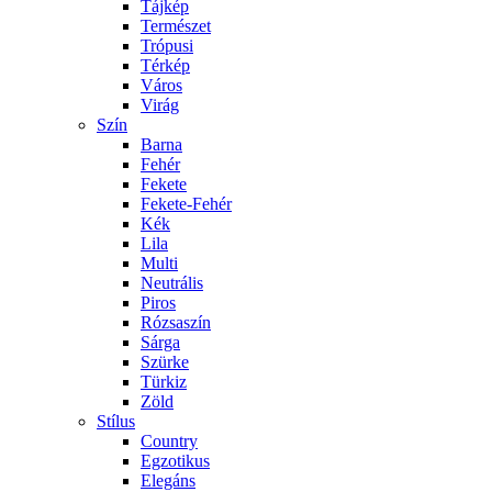
Tájkép
Természet
Trópusi
Térkép
Város
Virág
Szín
Barna
Fehér
Fekete
Fekete-Fehér
Kék
Lila
Multi
Neutrális
Piros
Rózsaszín
Sárga
Szürke
Türkiz
Zöld
Stílus
Country
Egzotikus
Elegáns