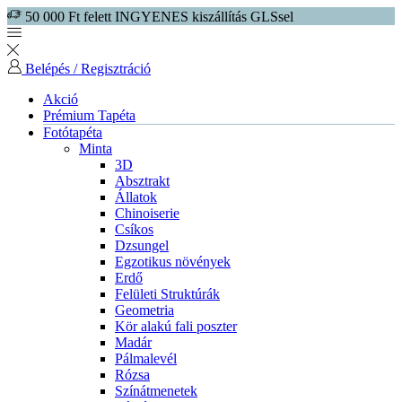
50 000 Ft felett INGYENES kiszállítás GLSsel
Belépés / Regisztráció
Akció
Prémium Tapéta
Fotótapéta
Minta
3D
Absztrakt
Állatok
Chinoiserie
Csíkos
Dzsungel
Egzotikus növények
Erdő
Felületi Struktúrák
Geometria
Kör alakú fali poszter
Madár
Pálmalevél
Rózsa
Színátmenetek