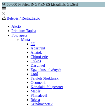
50 000 Ft felett INGYENES kiszállítás GLSsel
Belépés / Regisztráció
Akció
Prémium Tapéta
Fotótapéta
Minta
3D
Absztrakt
Állatok
Chinoiserie
Csíkos
Dzsungel
Egzotikus növények
Erdő
Felületi Struktúrák
Geometria
Kör alakú fali poszter
Madár
Pálmalevél
Rózsa
Színátmenetek