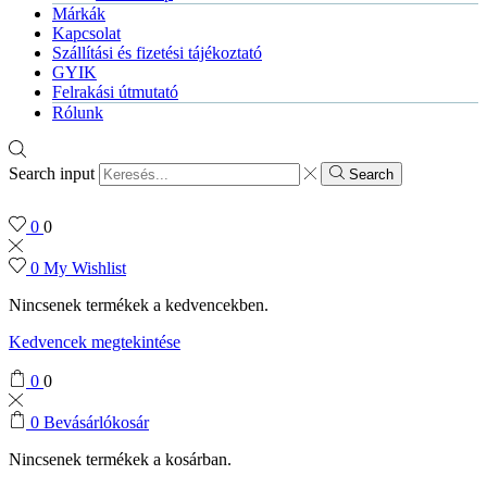
Márkák
Kapcsolat
Szállítási és fizetési tájékoztató
GYIK
Felrakási útmutató
Rólunk
Search input
Search
0
0
0
My Wishlist
Nincsenek termékek a kedvencekben.
Kedvencek megtekintése
0
0
0
Bevásárlókosár
Nincsenek termékek a kosárban.