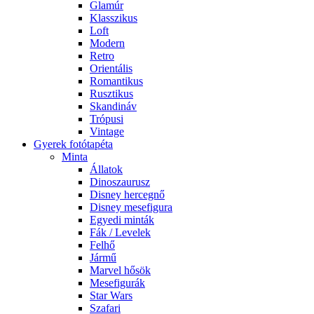
Glamúr
Klasszikus
Loft
Modern
Retro
Orientális
Romantikus
Rusztikus
Skandináv
Trópusi
Vintage
Gyerek fotótapéta
Minta
Állatok
Dinoszaurusz
Disney hercegnő
Disney mesefigura
Egyedi minták
Fák / Levelek
Felhő
Jármű
Marvel hősök
Mesefigurák
Star Wars
Szafari