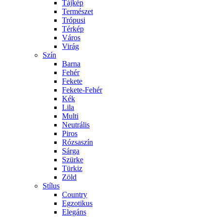
Tájkép
Természet
Trópusi
Térkép
Város
Virág
Szín
Barna
Fehér
Fekete
Fekete-Fehér
Kék
Lila
Multi
Neutrális
Piros
Rózsaszín
Sárga
Szürke
Türkiz
Zöld
Stílus
Country
Egzotikus
Elegáns