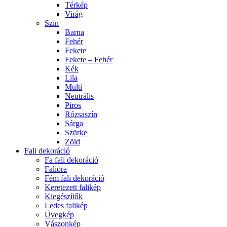
Térkép
Virág
Szín
Barna
Fehér
Fekete
Fekete – Fehér
Kék
Lila
Multi
Neutrális
Piros
Rózsaszín
Sárga
Szürke
Zöld
Fali dekoráció
Fa fali dekoráció
Falióra
Fém fali dekoráció
Keretezett falikép
Kiegészítők
Ledes falikép
Üvegkép
Vászonkép