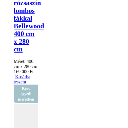
rózsaszín
lombos
fákkal
Bellewood
400 cm
x 280
cm
Méret:
400
cm x 280 cm
169 000
Ft
Kosárba
teszem
Kérd
egyedi
méretben