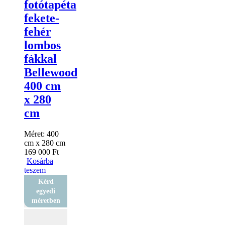
fotótapéta
fekete-
fehér
lombos
fákkal
Bellewood
400 cm
x 280
cm
Méret:
400
cm x 280 cm
169 000
Ft
Kosárba
teszem
Kérd
egyedi
méretben