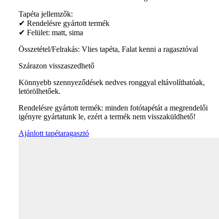
Tapéta jellemzők:
✔ Rendelésre gyártott termék
✔ Felület: matt, sima
Összetétel/Felrakás: Vlies tapéta, Falat kenni a ragasztóval
Szárazon visszaszedhető
Könnyebb szennyeződések nedves ronggyal eltávolíthatóak,
letörölhetőek.
Rendelésre gyártott termék: minden fotótapétát a megrendelői
igényre gyártatunk le, ezért a termék nem visszaküldhető!
Ajánlott tapétaragasztó