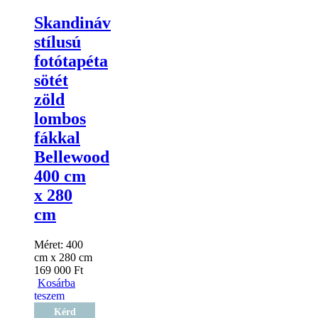
Skandináv
stílusú
fotótapéta
sötét
zöld
lombos
fákkal
Bellewood
400 cm
x 280
cm
Méret:
400
cm x 280 cm
169 000
Ft
Kosárba
teszem
Kérd