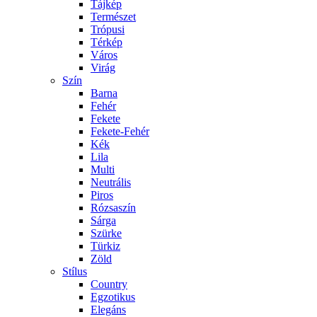
Tájkép
Természet
Trópusi
Térkép
Város
Virág
Szín
Barna
Fehér
Fekete
Fekete-Fehér
Kék
Lila
Multi
Neutrális
Piros
Rózsaszín
Sárga
Szürke
Türkiz
Zöld
Stílus
Country
Egzotikus
Elegáns