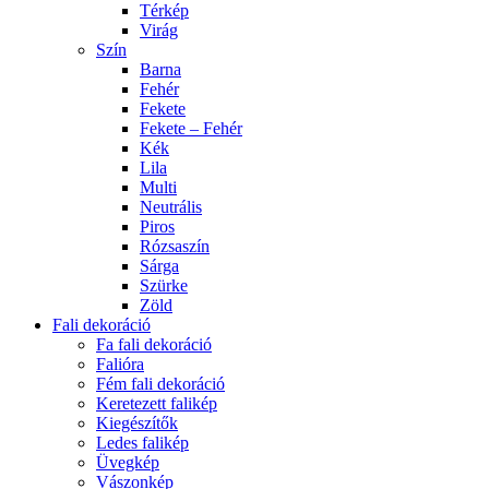
Térkép
Virág
Szín
Barna
Fehér
Fekete
Fekete – Fehér
Kék
Lila
Multi
Neutrális
Piros
Rózsaszín
Sárga
Szürke
Zöld
Fali dekoráció
Fa fali dekoráció
Falióra
Fém fali dekoráció
Keretezett falikép
Kiegészítők
Ledes falikép
Üvegkép
Vászonkép