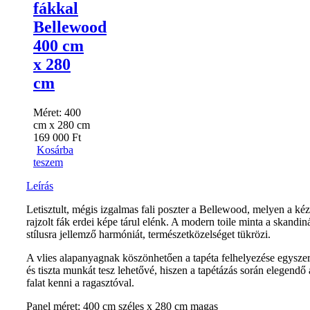
fákkal
Bellewood
400 cm
x 280
cm
Méret:
400
cm x 280 cm
169 000
Ft
Kosárba
teszem
Leírás
Letisztult, mégis izgalmas fali poszter a Bellewood, melyen a kéz
rajzolt fák erdei képe tárul elénk. A modern toile minta a skandin
stílusra jellemző harmóniát, természetközelséget tükrözi.
A vlies alapanyagnak köszönhetően a tapéta felhelyezése egysze
és tiszta munkát tesz lehetővé, hiszen a tapétázás során elegendő 
falat kenni a ragasztóval.
Panel méret: 400 cm széles x 280 cm magas