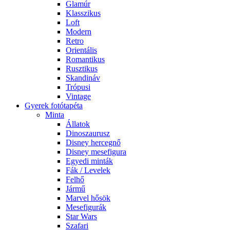
Glamúr
Klasszikus
Loft
Modern
Retro
Orientális
Romantikus
Rusztikus
Skandináv
Trópusi
Vintage
Gyerek fotótapéta
Minta
Állatok
Dinoszaurusz
Disney hercegnő
Disney mesefigura
Egyedi minták
Fák / Levelek
Felhő
Jármű
Marvel hősök
Mesefigurák
Star Wars
Szafari