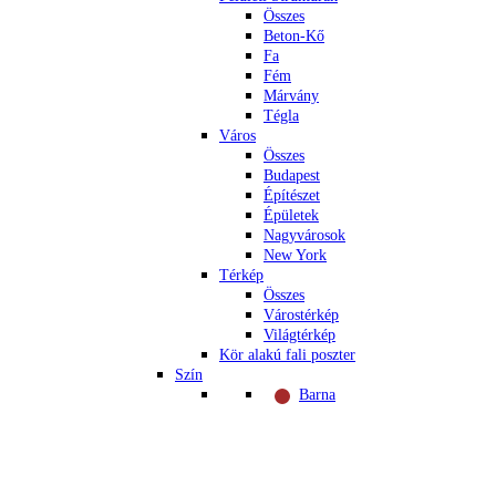
Összes
Beton-Kő
Fa
Fém
Márvány
Tégla
Város
Összes
Budapest
Építészet
Épületek
Nagyvárosok
New York
Térkép
Összes
Várostérkép
Világtérkép
Kör alakú fali poszter
Szín
Barna