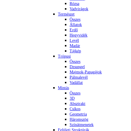
Rózsa
Vadvirágok
Természet
Összes
Állatok
Erdő
Hegyvidék
Levél
Madár
Tájkép
Trópusi
Összes
Dzsungel
Majmok-Papagájok
Pálmalevél
Vadállat
Mintás
Összes
3D
Absztrakt
Csíkos
Geometria
Háromszög
Színátmenetek
Felületi Struktúrák