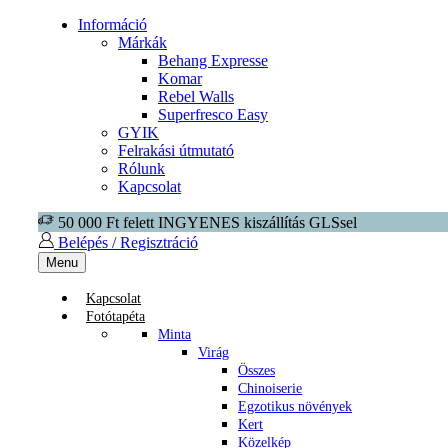
Információ
Márkák
Behang Expresse
Komar
Rebel Walls
Superfresco Easy
GYIK
Felrakási útmutató
Rólunk
Kapcsolat
50 000 Ft felett INGYENES kiszállítás GLSsel
Belépés / Regisztráció
Menu
Kapcsolat
Fotótapéta
Minta
Virág
Összes
Chinoiserie
Egzotikus növények
Kert
Közelkép