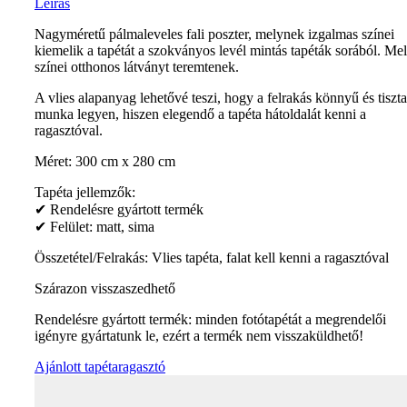
Leírás
Nagyméretű pálmaleveles fali poszter, melynek izgalmas színei
kiemelik a tapétát a szokványos levél mintás tapéták sorából. Me
színei otthonos látványt teremtenek.
A vlies alapanyag lehetővé teszi, hogy a felrakás könnyű és tiszta
munka legyen, hiszen elegendő a tapéta hátoldalát kenni a
ragasztóval.
Méret: 300 cm x 280 cm
Tapéta jellemzők:
✔ Rendelésre gyártott termék
✔ Felület: matt, sima
Összetétel/Felrakás: Vlies tapéta, falat kell kenni a ragasztóval
Szárazon visszaszedhető
Rendelésre gyártott termék: minden fotótapétát a megrendelői
igényre gyártatunk le, ezért a termék nem visszaküldhető!
Ajánlott tapétaragasztó