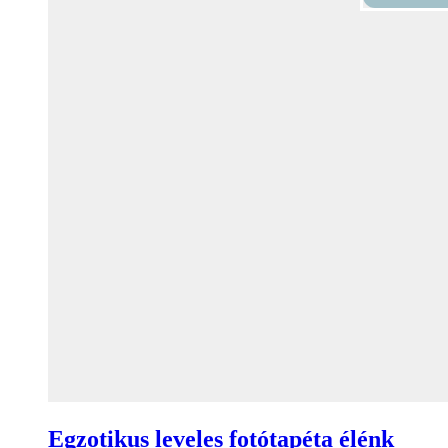
Egzotikus leveles fotótapéta élénk