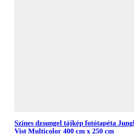
Színes dzsungel tájkép fotótapéta Jung
Vist Multicolor 400 cm x 250 cm