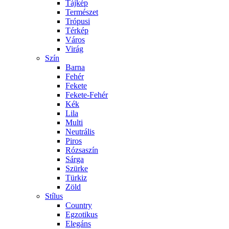
Tájkép
Természet
Trópusi
Térkép
Város
Virág
Szín
Barna
Fehér
Fekete
Fekete-Fehér
Kék
Lila
Multi
Neutrális
Piros
Rózsaszín
Sárga
Szürke
Türkiz
Zöld
Stílus
Country
Egzotikus
Elegáns