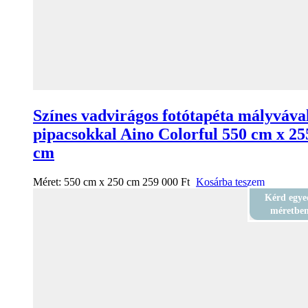
Színes vadvirágos fotótapéta mályvával
pipacsokkal Aino Colorful 550 cm x 25
cm
Méret:
550 cm x 250 cm
259 000
Ft
Kosárba teszem
Kérd egye
méretbe