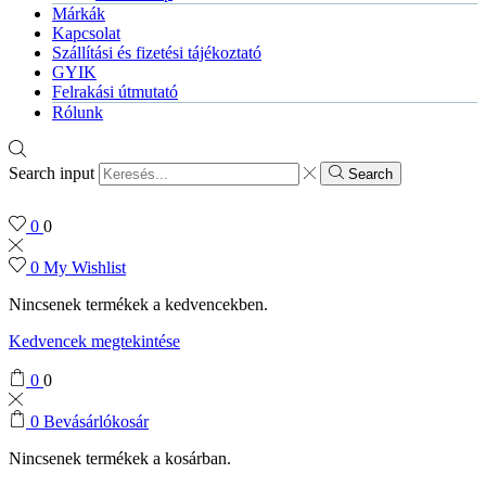
Márkák
Kapcsolat
Szállítási és fizetési tájékoztató
GYIK
Felrakási útmutató
Rólunk
Search input
Search
0
0
0
My Wishlist
Nincsenek termékek a kedvencekben.
Kedvencek megtekintése
0
0
0
Bevásárlókosár
Nincsenek termékek a kosárban.