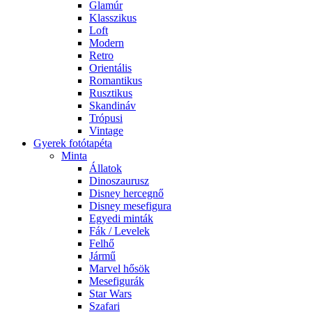
Glamúr
Klasszikus
Loft
Modern
Retro
Orientális
Romantikus
Rusztikus
Skandináv
Trópusi
Vintage
Gyerek fotótapéta
Minta
Állatok
Dinoszaurusz
Disney hercegnő
Disney mesefigura
Egyedi minták
Fák / Levelek
Felhő
Jármű
Marvel hősök
Mesefigurák
Star Wars
Szafari