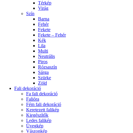
Térkép
Virág
Szín
Barna
Fehér
Fekete
Fekete – Fehér
Kék
Lila
Multi
Neutrális
Piros
Rózsaszín
Sárga
Szürke
Zöld
Fali dekoráció
Fa fali dekoráció
Falióra
Fém fali dekoráció
Keretezett falikép
Kiegészítők
Ledes falikép
Üvegkép
Vászonkép