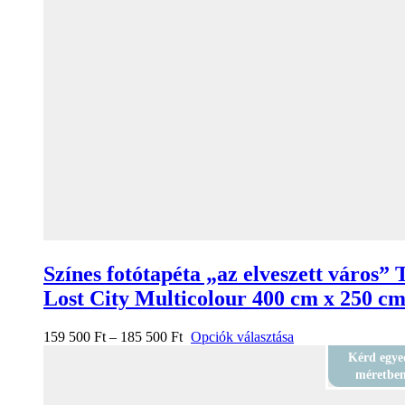
Színes fotótapéta „az elveszett város” 
Lost City Multicolour 400 cm x 250 c
159 500
Ft
–
185 500
Ft
Opciók választása
Kérd egye
méretbe