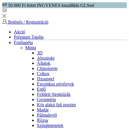
50 000 Ft felett INGYENES kiszállítás GLSsel
Belépés / Regisztráció
Akció
Prémium Tapéta
Fotótapéta
Minta
3D
Absztrakt
Állatok
Chinoiserie
Csíkos
Dzsungel
Egzotikus növények
Erdő
Felületi Struktúrák
Geometria
Kör alakú fali poszter
Madár
Pálmalevél
Rózsa
Színátmenetek