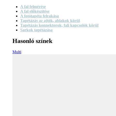
A fal felmérése
A fal előkészítése
A fotótapéta felrakása
Tapétázás az ajtók, ablakok körül
Tapétázás konnektorok, fali kapcsolók körül
Sarkok tapétázása
Hasonló színek
Multi