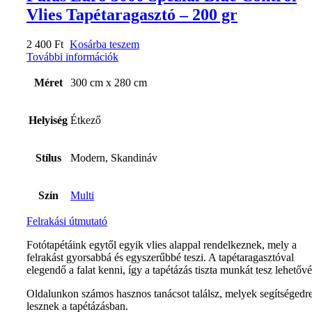
Vlies Tapétaragasztó – 200 gr
2 400
Ft
Kosárba teszem
További információk
Méret
300 cm x 280 cm
Helyiség
Étkező
Stílus
Modern, Skandináv
Szín
Multi
Felrakási útmutató
Fotótapétáink egytől egyik vlies alappal rendelkeznek, mely a
felrakást gyorsabbá és egyszerűbbé teszi. A tapétaragasztóval
elegendő a falat kenni, így a tapétázás tiszta munkát tesz lehetővé
Oldalunkon számos hasznos tanácsot találsz, melyek segítségedr
lesznek a tapétázásban.