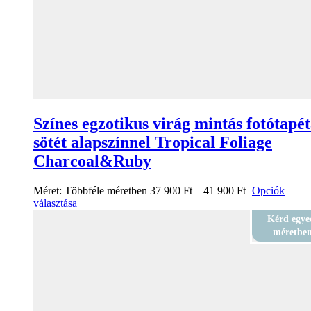
Színes egzotikus virág mintás fotótapé
sötét alapszínnel Tropical Foliage
Charcoal&Ruby
Méret:
Többféle méretben
37 900
Ft
–
41 900
Ft
Opciók
választása
Kérd egye
méretbe