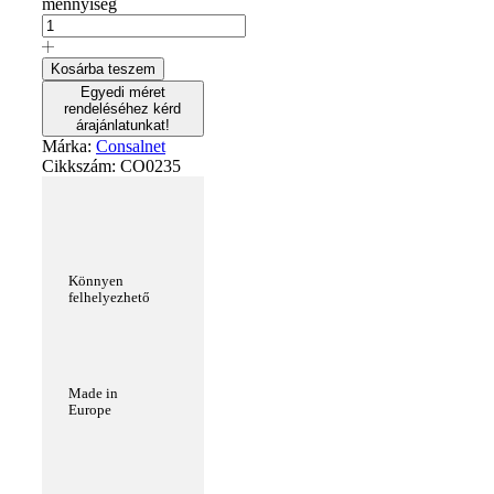
mennyiség
Kosárba teszem
Egyedi méret
rendeléséhez kérd
árajánlatunkat!
Márka:
Consalnet
Cikkszám:
CO0235
Könnyen
felhelyezhető
Made in
Europe