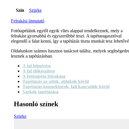
Szín
Szürke
Felrakási útmutató
Fotótapétáink egytől egyik vlies alappal rendelkeznek, mely a
felrakást gyorsabbá és egyszerűbbé teszi. A tapétaragasztóval
elegendő a falat kenni, így a tapétázás tiszta munkát tesz lehetővé
Oldalunkon számos hasznos tanácsot találsz, melyek segítségedr
lesznek a tapétázásban.
A fal felmérése
A fal előkészítése
A fotótapéta felrakása
Tapétázás az ajtók, ablakok körül
Tapétázás konnektorok, fali kapcsolók körül
Sarkok tapétázása
Hasonló színek
Szürke