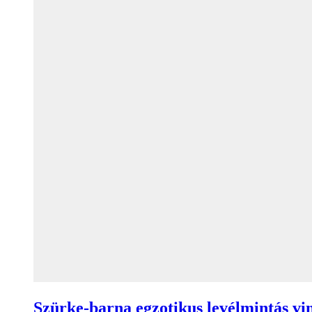
Szürke-barna egzotikus levélmintás vi