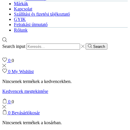
Márkák
Kapcsolat
Szállítási és fizetési tájékoztató
GYIK
Felrakási útmutató
Rólunk
Search input
Search
0
0
0
My Wishlist
Nincsenek termékek a kedvencekben.
Kedvencek megtekintése
0
0
0
Bevásárlókosár
Nincsenek termékek a kosárban.