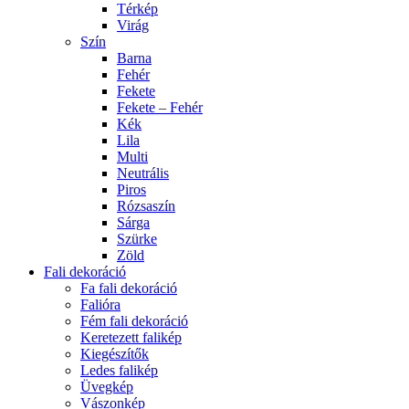
Térkép
Virág
Szín
Barna
Fehér
Fekete
Fekete – Fehér
Kék
Lila
Multi
Neutrális
Piros
Rózsaszín
Sárga
Szürke
Zöld
Fali dekoráció
Fa fali dekoráció
Falióra
Fém fali dekoráció
Keretezett falikép
Kiegészítők
Ledes falikép
Üvegkép
Vászonkép