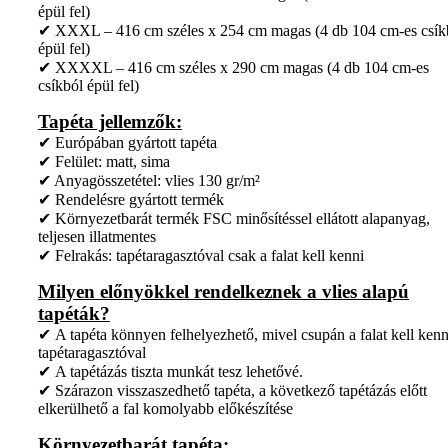
épül fel)
✔ XXXL – 416 cm széles x 254 cm magas (4 db 104 cm-es csík
épül fel)
✔ XXXXL – 416 cm széles x 290 cm magas (4 db 104 cm-es
csíkból épül fel)
Tapéta jellemzők:
✔ Európában gyártott tapéta
✔ Felület: matt, sima
✔ Anyagösszetétel: vlies 130 gr/m²
✔ Rendelésre gyártott termék
✔ Környezetbarát termék FSC minősítéssel ellátott alapanyag,
teljesen illatmentes
✔ Felrakás: tapétaragasztóval csak a falat kell kenni
Milyen előnyökkel rendelkeznek a vlies alapú
tapéták?
✔ A tapéta könnyen felhelyezhető, mivel csupán a falat kell kenn
tapétaragasztóval
✔ A tapétázás tiszta munkát tesz lehetővé.
✔ Szárazon visszaszedhető tapéta, a következő tapétázás előtt
elkerülhető a fal komolyabb előkészítése
Környezetbarát tapéta: