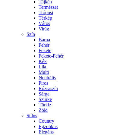
Tájkép
Természet
Trópusi
Térkép
Város
Virág
Szín
Barna
Fehér
Fekete
Fekete-Fehér
Kék
Lila
Multi
Neutrális
Piros
Rózsaszín
Sárga
Szürke
Türkiz
Zöld
Stílus
Country
Egzotikus
Elegáns