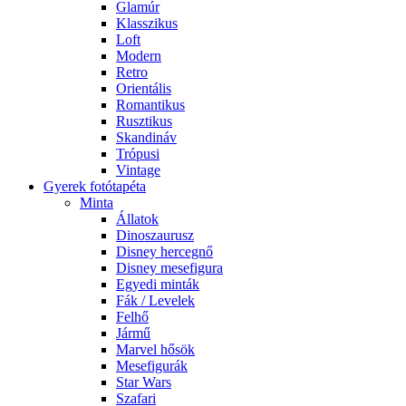
Glamúr
Klasszikus
Loft
Modern
Retro
Orientális
Romantikus
Rusztikus
Skandináv
Trópusi
Vintage
Gyerek fotótapéta
Minta
Állatok
Dinoszaurusz
Disney hercegnő
Disney mesefigura
Egyedi minták
Fák / Levelek
Felhő
Jármű
Marvel hősök
Mesefigurák
Star Wars
Szafari