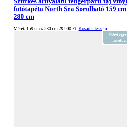
Szürkés árnyalatú tengerparti táj viny
fotótapéta North Sea Sorolható 159 cm
280 cm
Méret:
159 cm x 280 cm
29 900
Ft
Kosárba teszem
Kérd egye
méretbe