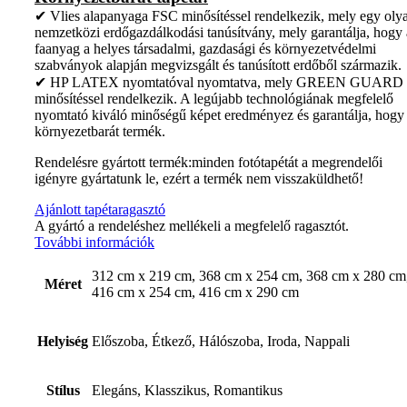
✔ Vlies alapanyaga FSC minősítéssel rendelkezik, mely egy oly
nemzetközi erdőgazdálkodási tanúsítvány, mely garantálja, hogy 
faanyag a helyes társadalmi, gazdasági és környezetvédelmi
szabványok alapján megvizsgált és tanúsított erdőből származik.
✔ HP LATEX nyomtatóval nyomtatva, mely GREEN GUARD
minősítéssel rendelkezik. A legújabb technológiának megfelelő
nyomtató kiváló minőségű képet eredményez és garantálja, hogy
környezetbarát termék.
Rendelésre gyártott termék:minden fotótapétát a megrendelői
igényre gyártatunk le, ezért a termék nem visszaküldhető!
Ajánlott tapétaragasztó
A gyártó a rendeléshez mellékeli a megfelelő ragasztót.
További információk
312 cm x 219 cm, 368 cm x 254 cm, 368 cm x 280 cm
Méret
416 cm x 254 cm, 416 cm x 290 cm
Helyiség
Előszoba, Étkező, Hálószoba, Iroda, Nappali
Stílus
Elegáns, Klasszikus, Romantikus