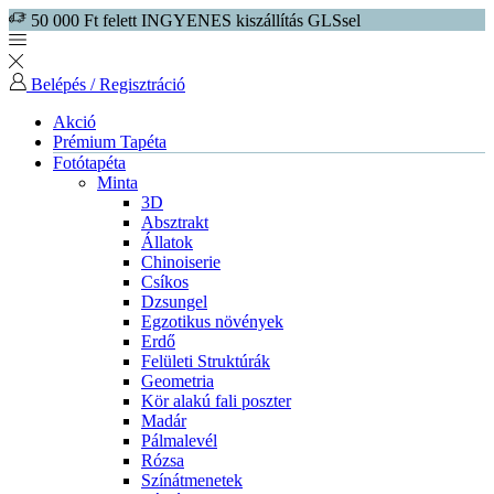
50 000 Ft felett INGYENES kiszállítás GLSsel
Belépés / Regisztráció
Akció
Prémium Tapéta
Fotótapéta
Minta
3D
Absztrakt
Állatok
Chinoiserie
Csíkos
Dzsungel
Egzotikus növények
Erdő
Felületi Struktúrák
Geometria
Kör alakú fali poszter
Madár
Pálmalevél
Rózsa
Színátmenetek