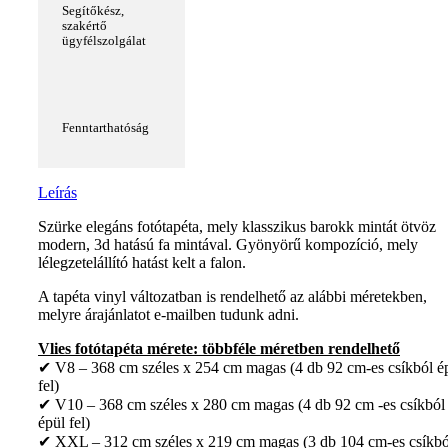
Segítőkész,
szakértő
ügyfélszolgálat
Fenntarthatóság
Leírás
Szürke elegáns fotótapéta, mely klasszikus barokk mintát ötvöz
modern, 3d hatású fa mintával. Gyönyörű kompozíció, mely
lélegzetelállító hatást kelt a falon.
A tapéta vinyl változatban is rendelhető az alábbi méretekben,
melyre árajánlatot e-mailben tudunk adni.
Vlies fotótapéta mérete: többféle méretben rendelhető
✔ V8 – 368 cm széles x 254 cm magas (4 db 92 cm-es csíkból é
fel)
✔ V10 – 368 cm széles x 280 cm magas (4 db 92 cm -es csíkból
épül fel)
✔ XXL – 312 cm széles x 219 cm magas (3 db 104 cm-es csíkbó