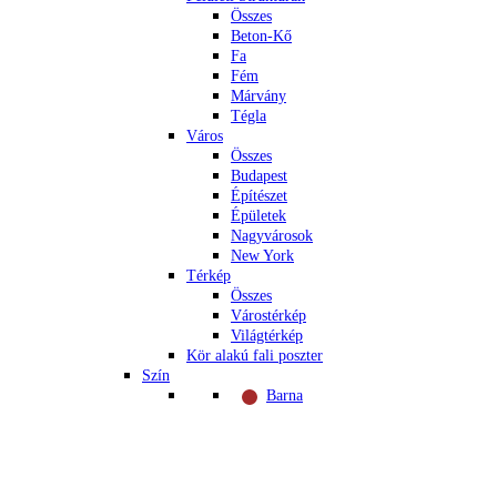
Összes
Beton-Kő
Fa
Fém
Márvány
Tégla
Város
Összes
Budapest
Építészet
Épületek
Nagyvárosok
New York
Térkép
Összes
Várostérkép
Világtérkép
Kör alakú fali poszter
Szín
Barna