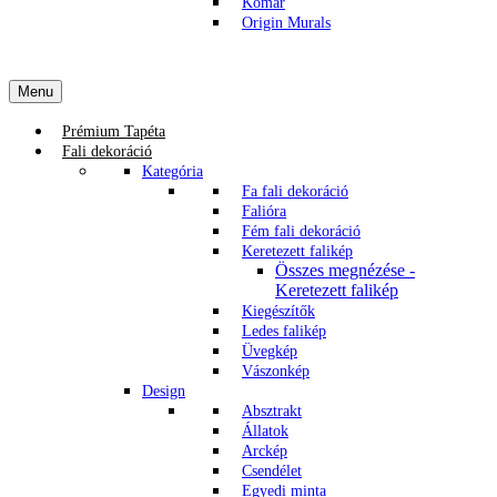
Komar
Origin Murals
Menu
Prémium Tapéta
Fali dekoráció
Kategória
Fa fali dekoráció
Falióra
Fém fali dekoráció
Keretezett falikép
Összes megnézése -
Keretezett falikép
Kiegészítők
Ledes falikép
Üvegkép
Vászonkép
Design
Absztrakt
Állatok
Arckép
Csendélet
Egyedi minta