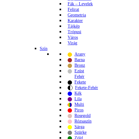
Fák – Levelek
Felirat
Geometria
Karakter
Tájkép
Trópusi
Város
Virág
Szín
Arany
Barna
Bronz
Ezüst
Fehér
Fekete
Fekete-Fehér
Kék
Lila
Multi
Piros
Rosegold
Rózsaszín
Sárga
Szürke
Zöld