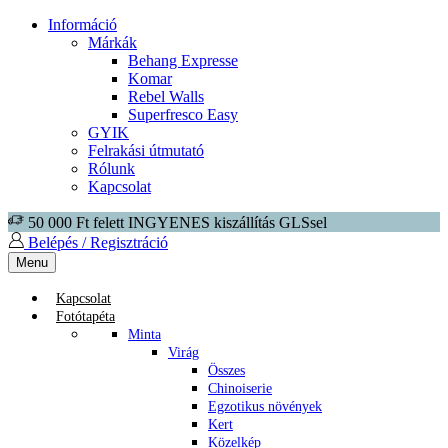
Információ
Márkák
Behang Expresse
Komar
Rebel Walls
Superfresco Easy
GYIK
Felrakási útmutató
Rólunk
Kapcsolat
50 000 Ft felett INGYENES kiszállítás GLSsel
Belépés / Regisztráció
Menu
Kapcsolat
Fotótapéta
Minta
Virág
Összes
Chinoiserie
Egzotikus növények
Kert
Közelkép