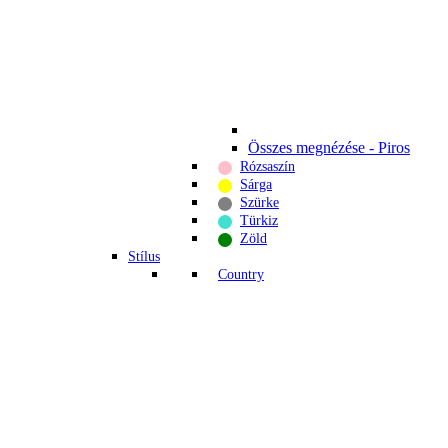
Összes megnézése - Piros
Rózsaszín
Sárga
Szürke
Türkiz
Zöld
Stílus
Country