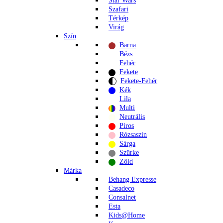
Star Wars
Szafari
Térkép
Virág
Szín
Barna
Bézs
Fehér
Fekete
Fekete-Fehér
Kék
Lila
Multi
Neutrális
Piros
Rózsaszín
Sárga
Szürke
Zöld
Márka
Behang Expresse
Casadeco
Consalnet
Esta
Kids@Home