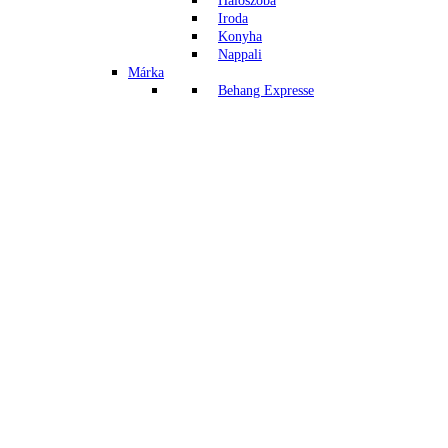
Hálószoba
Iroda
Konyha
Nappali
Márka
Behang Expresse