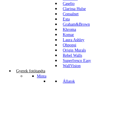
Caselio
Clarissa Hulse
Consalnet
Esta
Graham&Brown
Khroma
Komar
Laura Ashley
Ohpopsi
Origin Murals
Rebel Walls
Superfresco Easy
WallVision
Gyerek fotótapéta
Minta
Állatok