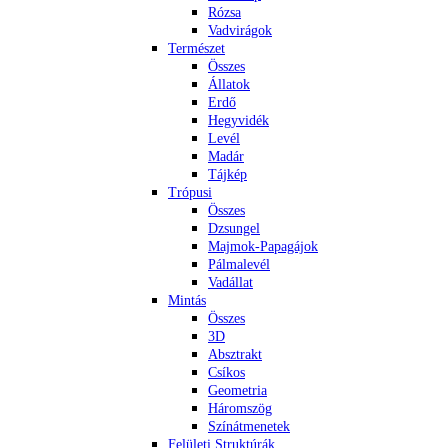
Rózsa
Vadvirágok
Természet
Összes
Állatok
Erdő
Hegyvidék
Levél
Madár
Tájkép
Trópusi
Összes
Dzsungel
Majmok-Papagájok
Pálmalevél
Vadállat
Mintás
Összes
3D
Absztrakt
Csíkos
Geometria
Háromszög
Színátmenetek
Felületi Struktúrák