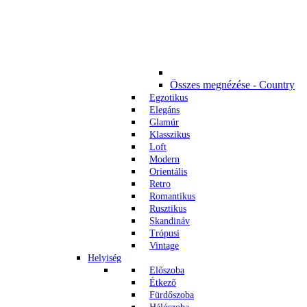
Összes megnézése - Country
Egzotikus
Elegáns
Glamúr
Klasszikus
Loft
Modern
Orientális
Retro
Romantikus
Rusztikus
Skandináv
Trópusi
Vintage
Helyiség
Előszoba
Étkező
Fürdőszoba