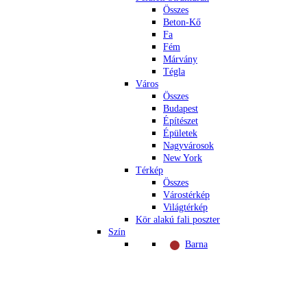
Összes
Beton-Kő
Fa
Fém
Márvány
Tégla
Város
Összes
Budapest
Építészet
Épületek
Nagyvárosok
New York
Térkép
Összes
Várostérkép
Világtérkép
Kör alakú fali poszter
Szín
Barna