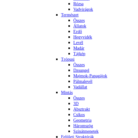
Rózsa
Vadvirágok
Természet
Összes
Állatok
Erdő
Hegyvidék
Levél
Madár
Tájkép
Trópusi
Összes
Dzsungel
Majmok-Papagájok
Pálmalevél
Vadállat
Mintás
Összes
3D
Absztrakt
Csíkos
Geometria
Háromszög
Színátmenetek
Felületi Struktúrák