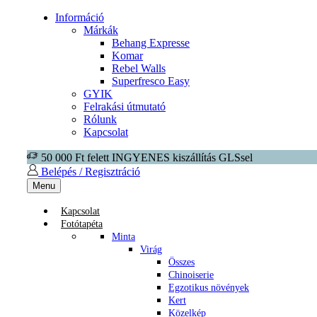
Információ
Márkák
Behang Expresse
Komar
Rebel Walls
Superfresco Easy
GYIK
Felrakási útmutató
Rólunk
Kapcsolat
50 000 Ft felett INGYENES kiszállítás GLSsel
Belépés / Regisztráció
Menu
Kapcsolat
Fotótapéta
Minta
Virág
Összes
Chinoiserie
Egzotikus növények
Kert
Közelkép