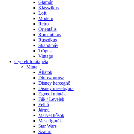
Glamúr
Klasszikus
Loft
Modern
Retro
Orientális
Romantikus
Rusztikus
Skandináv
Trópusi
Vintage
Gyerek fotótapéta
Minta
Állatok
Dinoszaurusz
Disney hercegnő
Disney mesefigura
Egyedi minták
Fák / Levelek
Felhő
Jármű
Marvel hősök
Mesefigurák
Star Wars
Szafari