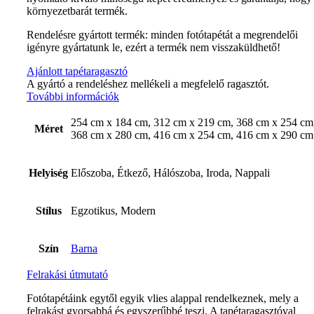
környezetbarát termék.
Rendelésre gyártott termék: minden fotótapétát a megrendelői
igényre gyártatunk le, ezért a termék nem visszaküldhető!
Ajánlott tapétaragasztó
A gyártó a rendeléshez mellékeli a megfelelő ragasztót.
További információk
254 cm x 184 cm, 312 cm x 219 cm, 368 cm x 254 cm
Méret
368 cm x 280 cm, 416 cm x 254 cm, 416 cm x 290 cm
Helyiség
Előszoba, Étkező, Hálószoba, Iroda, Nappali
Stílus
Egzotikus, Modern
Szín
Barna
Felrakási útmutató
Fotótapétáink egytől egyik vlies alappal rendelkeznek, mely a
felrakást gyorsabbá és egyszerűbbé teszi. A tapétaragasztóval