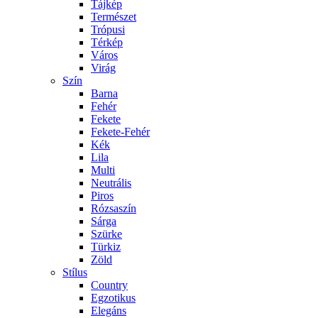
Tájkép
Természet
Trópusi
Térkép
Város
Virág
Szín
Barna
Fehér
Fekete
Fekete-Fehér
Kék
Lila
Multi
Neutrális
Piros
Rózsaszín
Sárga
Szürke
Türkiz
Zöld
Stílus
Country
Egzotikus
Elegáns