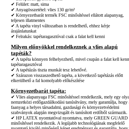
✔ Felület: matt, sima
✔ Anyagösszetétel: vlies 130 gr/m²
✔ Környezetbarát termék FSC minősítéssel ellátott alapanyag,
teljesen illatmentes
✔ A tapéta vinyl változatban is rendelhető, ehhez kérje
árajánlatunkat
✔ Felrakás: tapétaragasztóval csak a falat kell kenni
Milyen előnyökkel rendelkeznek a vlies alapú
tapéták?
✔ A tapéta könnyen felhelyezhető, mivel csupán a falat kell kenn
tapétaragasztóval
✔ A tapétázás tiszta munkát tesz lehetővé.
✔ Szárazon visszaszedhető tapéta, a következő tapétázás előtt
elkerülhető a fal komolyabb előkészítése
Környezetbarát tapéta:
✔ Vlies alapanyaga FSC minősítéssel rendelkezik, mely egy oly
nemzetközi erdőgazdálkodási tanúsítvány, mely garantálja, hogy 
faanyag a helyes társadalmi, gazdasági és környezetvédelmi
szabványok alapján megvizsgált és tanúsított erdőből származik.
✔ HP LATEX nyomtatóval nyomtatva, mely GREEN GUARD
minősítéssel rendelkezik. A legújabb technológiának megfelelő
nyomtató kiváló minőségű képet eredményez és garantálja, hogy