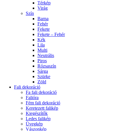
Térkép
Virág
Szín
Barna
Fehér
Fekete
Fekete – Fehér
Kék
Lila
Multi
Neutrális
Piros
Rózsaszín
Sárga
Szürke
Zöld
Fali dekoráció
Fa fali dekoráció
Falióra
Fém fali dekoráció
Keretezett falikép
Kiegészítők
Ledes falikép
Üvegkép
Vászonkép