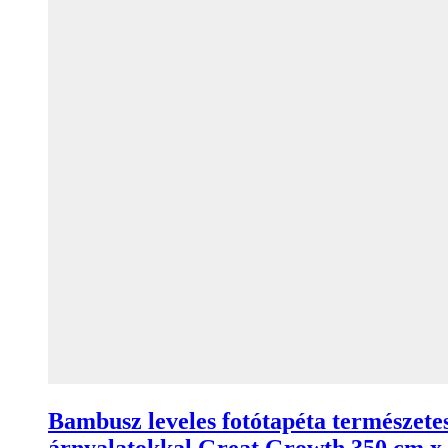
Bambusz leveles fotótapéta természete
árnyalatokkal Great Growth 350 cm x