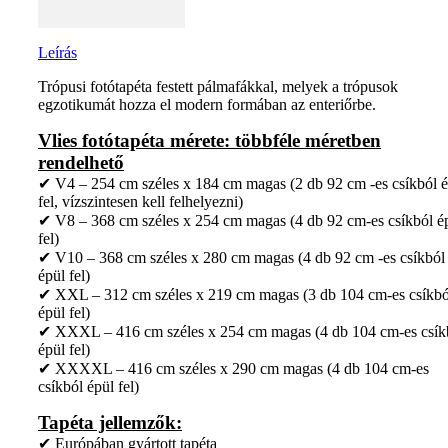
Leírás
Trópusi fotótapéta festett pálmafákkal, melyek a trópusok
egzotikumát hozza el modern formában az enteriőrbe.
Vlies fotótapéta mérete: többféle méretben
rendelhető
✔ V4 – 254 cm széles x 184 cm magas (2 db 92 cm -es csíkból é
fel, vízszintesen kell felhelyezni)
✔ V8 – 368 cm széles x 254 cm magas (4 db 92 cm-es csíkból é
fel)
✔ V10 – 368 cm széles x 280 cm magas (4 db 92 cm -es csíkból
épül fel)
✔ XXL – 312 cm széles x 219 cm magas (3 db 104 cm-es csíkbó
épül fel)
✔ XXXL – 416 cm széles x 254 cm magas (4 db 104 cm-es csík
épül fel)
✔ XXXXL – 416 cm széles x 290 cm magas (4 db 104 cm-es
csíkból épül fel)
Tapéta jellemzők:
✔ Európában gyártott tapéta