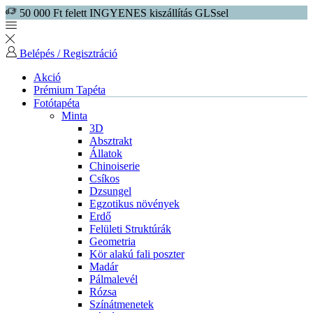
50 000 Ft felett INGYENES kiszállítás GLSsel
Belépés / Regisztráció
Akció
Prémium Tapéta
Fotótapéta
Minta
3D
Absztrakt
Állatok
Chinoiserie
Csíkos
Dzsungel
Egzotikus növények
Erdő
Felületi Struktúrák
Geometria
Kör alakú fali poszter
Madár
Pálmalevél
Rózsa
Színátmenetek