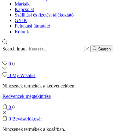
Márkák
Kapcsolat
Szállítási és fizetési tájékoztató
GYIK
Felrakási útmutató
Rólunk
Search input
Search
0
0
0
My Wishlist
Nincsenek termékek a kedvencekben.
Kedvencek megtekintése
0
0
0
Bevásárlókosár
Nincsenek termékek a kosárban.