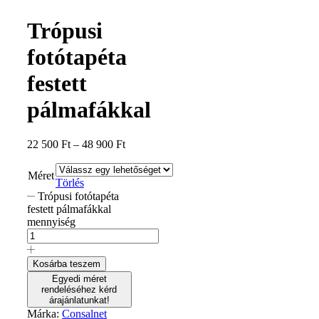
Trópusi
fotótapéta
festett
pálmafákkal
22 500
Ft
–
48 900
Ft
Méret
Törlés
Trópusi fotótapéta
festett pálmafákkal
mennyiség
Kosárba teszem
Egyedi méret
rendeléséhez kérd
árajánlatunkat!
Márka:
Consalnet