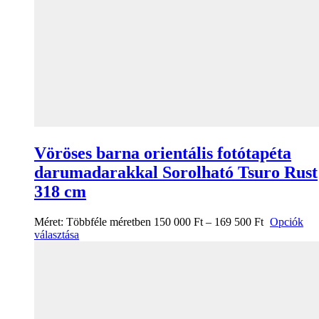
Vöröses barna orientális fotótapéta
darumadarakkal Sorolható Tsuro Rust
318 cm
Méret:
Többféle méretben
150 000
Ft
–
169 500
Ft
Opciók
választása