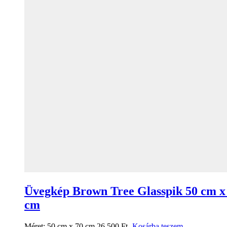
Üvegkép Brown Tree Glasspik 50 cm x
cm
Méret:
50 cm x 70 cm
26 500
Ft
Kosárba teszem