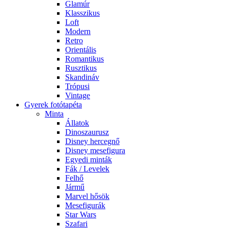
Glamúr
Klasszikus
Loft
Modern
Retro
Orientális
Romantikus
Rusztikus
Skandináv
Trópusi
Vintage
Gyerek fotótapéta
Minta
Állatok
Dinoszaurusz
Disney hercegnő
Disney mesefigura
Egyedi minták
Fák / Levelek
Felhő
Jármű
Marvel hősök
Mesefigurák
Star Wars
Szafari