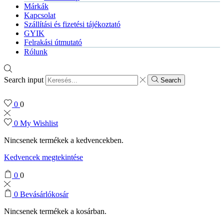
Márkák
Kapcsolat
Szállítási és fizetési tájékoztató
GYIK
Felrakási útmutató
Rólunk
Search input
Search
0
0
0
My Wishlist
Nincsenek termékek a kedvencekben.
Kedvencek megtekintése
0
0
0
Bevásárlókosár
Nincsenek termékek a kosárban.