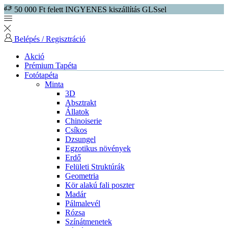
50 000 Ft felett INGYENES kiszállítás GLSsel
Belépés / Regisztráció
Akció
Prémium Tapéta
Fotótapéta
Minta
3D
Absztrakt
Állatok
Chinoiserie
Csíkos
Dzsungel
Egzotikus növények
Erdő
Felületi Struktúrák
Geometria
Kör alakú fali poszter
Madár
Pálmalevél
Rózsa
Színátmenetek