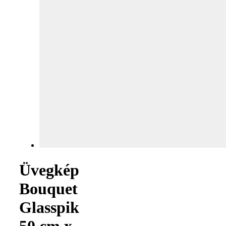
Üvegkép
Bouquet
Glasspik
50 cm x