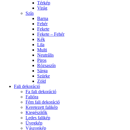
Térkép
Virág
Szín
Barna
Fehér
Fekete
Fekete – Fehér
Kék
Lila
Multi
Neutrális
Piros
Rózsaszín
Sárga
Szürke
Zöld
Fali dekoráció
Fa fali dekoráció
Falióra
Fém fali dekoráció
Keretezett falikép
Kiegészítők
Ledes falikép
Üvegkép
Vászonkép