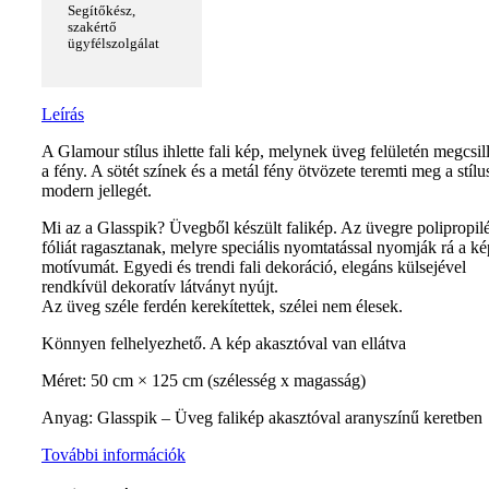
Segítőkész,
szakértő
ügyfélszolgálat
Leírás
A Glamour stílus ihlette fali kép, melynek üveg felületén megcsil
a fény. A sötét színek és a metál fény ötvözete teremti meg a stílu
modern jellegét.
Mi az a Glasspik? Üvegből készült falikép. Az üvegre polipropil
fóliát ragasztanak, melyre speciális nyomtatással nyomják rá a ké
motívumát. Egyedi és trendi fali dekoráció, elegáns külsejével
rendkívül dekoratív látványt nyújt.
Az üveg széle ferdén kerekítettek, szélei nem élesek.
Könnyen felhelyezhető. A kép akasztóval van ellátva
Méret: 50 cm × 125 cm (szélesség x magasság)
Anyag: Glasspik – Üveg falikép akasztóval aranyszínű keretben
További információk