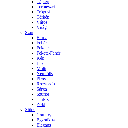
Tájkép
Természet
Trópusi
Térkép
Város
Virág
Szín
Barna
Fehér
Fekete
Fekete-Fehér
Kék
Lila
Multi
Neutrális
Piros
Rózsaszín
Sárga
Szürke
Türkiz
Zöld
Stílus
Country
Egzotikus
Elegáns