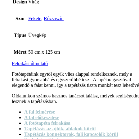
Design
Virág
Szín
Fekete
,
Rózsaszín
Típus
Üvegkép
Méret
50 cm x 125 cm
Felrakási útmutató
Fotótapétáink egytől egyik vlies alappal rendelkeznek, mely a
felrakást gyorsabbá és egyszerűbbé teszi. A tapétaragasztóval
elegendő a falat kenni, így a tapétázás tiszta munkát tesz lehetővé
Oldalunkon számos hasznos tanácsot találsz, melyek segítségedr
lesznek a tapétázásban.
A fal felmérése
A fal előkészítése
A fotótapéta felrakása
Tapétázás az ajtók, ablakok körül
Tapétázás konnektorok, fali kapcsolók körül