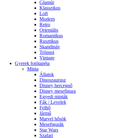
Glamúr
Klasszikus
Loft
Modern
Retro
Orientális
Romantikus
Rusztikus
Skandináv
Trópusi
Vintage
Gyerek fotótapéta
Minta
Állatok
Dinoszaurusz
Disney hercegnő
Disney mesefigura
Egyedi minták
Fák / Levelek
Felhő
Jármű
Marvel hősök
Mesefigurák
Star Wars
Szafari