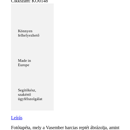
Cikkszám:
KO0148
Könnyen
felhelyezhető
Made in
Europe
Segítőkész,
szakértő
ügyfélszolgálat
Leírás
Fotótapéta, mely a Vasember harcias reptét ábrázolja, amint