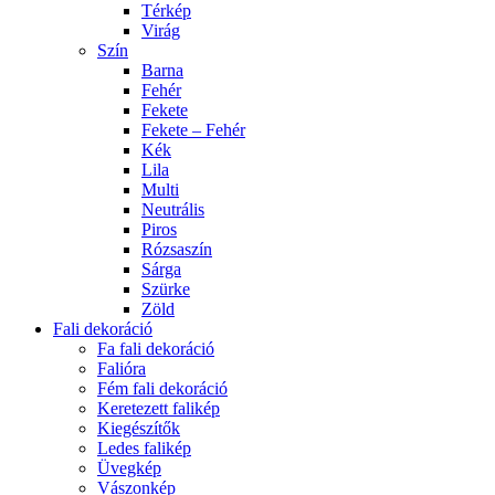
Térkép
Virág
Szín
Barna
Fehér
Fekete
Fekete – Fehér
Kék
Lila
Multi
Neutrális
Piros
Rózsaszín
Sárga
Szürke
Zöld
Fali dekoráció
Fa fali dekoráció
Falióra
Fém fali dekoráció
Keretezett falikép
Kiegészítők
Ledes falikép
Üvegkép
Vászonkép