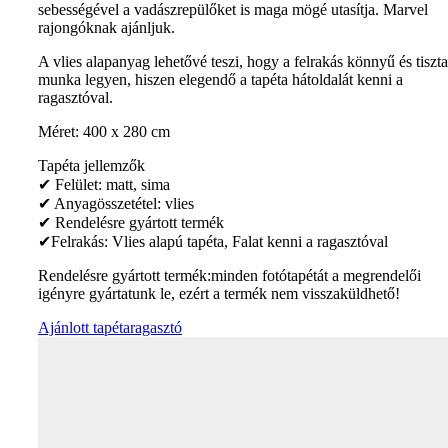
sebességével a vadászrepülőket is maga mögé utasítja. Marvel
rajongóknak ajánljuk.
A vlies alapanyag lehetővé teszi, hogy a felrakás könnyű és tiszta
munka legyen, hiszen elegendő a tapéta hátoldalát kenni a
ragasztóval.
Méret: 400 x 280 cm
Tapéta jellemzők
✔ Felület: matt, sima
✔ Anyagösszetétel: vlies
✔ Rendelésre gyártott termék
✔Felrakás: Vlies alapú tapéta, Falat kenni a ragasztóval
Rendelésre gyártott termék:minden fotótapétát a megrendelői
igényre gyártatunk le, ezért a termék nem visszaküldhető!
Ajánlott tapétaragasztó