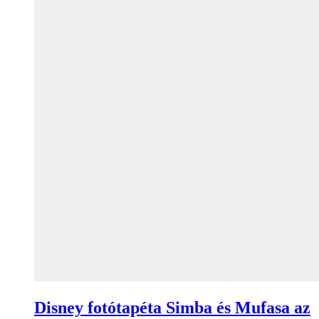
Disney fotótapéta Simba és Mufasa az