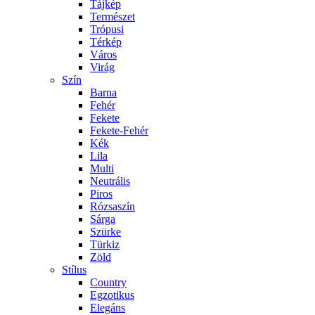
Tájkép
Természet
Trópusi
Térkép
Város
Virág
Szín
Barna
Fehér
Fekete
Fekete-Fehér
Kék
Lila
Multi
Neutrális
Piros
Rózsaszín
Sárga
Szürke
Türkiz
Zöld
Stílus
Country
Egzotikus
Elegáns