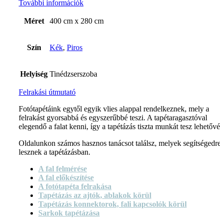
További információk
Méret
400 cm x 280 cm
Szín
Kék
,
Piros
Helyiség
Tinédzserszoba
Felrakási útmutató
Fotótapétáink egytől egyik vlies alappal rendelkeznek, mely a
felrakást gyorsabbá és egyszerűbbé teszi. A tapétaragasztóval
elegendő a falat kenni, így a tapétázás tiszta munkát tesz lehetővé
Oldalunkon számos hasznos tanácsot találsz, melyek segítségedr
lesznek a tapétázásban.
A fal felmérése
A fal előkészítése
A fotótapéta felrakása
Tapétázás az ajtók, ablakok körül
Tapétázás konnektorok, fali kapcsolók körül
Sarkok tapétázása