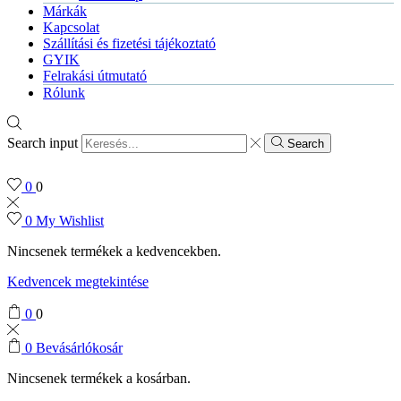
Márkák
Kapcsolat
Szállítási és fizetési tájékoztató
GYIK
Felrakási útmutató
Rólunk
Search input
Search
0
0
0
My Wishlist
Nincsenek termékek a kedvencekben.
Kedvencek megtekintése
0
0
0
Bevásárlókosár
Nincsenek termékek a kosárban.