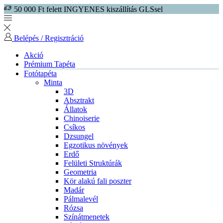
50 000 Ft felett INGYENES kiszállítás GLSsel
Belépés / Regisztráció
Akció
Prémium Tapéta
Fotótapéta
Minta
3D
Absztrakt
Állatok
Chinoiserie
Csíkos
Dzsungel
Egzotikus növények
Erdő
Felületi Struktúrák
Geometria
Kör alakú fali poszter
Madár
Pálmalevél
Rózsa
Színátmenetek