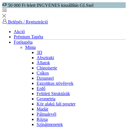
50 000 Ft felett INGYENES kiszállítás GLSsel
Belépés / Regisztráció
Akció
Prémium Tapéta
Fotótapéta
Minta
3D
Absztrakt
Állatok
Chinoiserie
Csíkos
Dzsungel
Egzotikus növények
Erdő
Felületi Struktúrák
Geometria
Kör alakú fali poszter
Madár
Pálmalevél
Rózsa
Színátmenetek