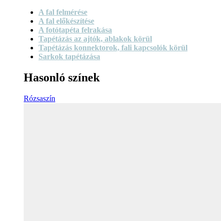
A fal felmérése
A fal előkészítése
A fotótapéta felrakása
Tapétázás az ajtók, ablakok körül
Tapétázás konnektorok, fali kapcsolók körül
Sarkok tapétázása
Hasonló színek
Rózsaszín