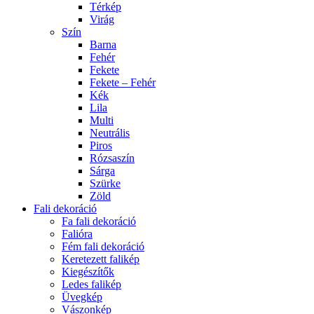
Térkép
Virág
Szín
Barna
Fehér
Fekete
Fekete – Fehér
Kék
Lila
Multi
Neutrális
Piros
Rózsaszín
Sárga
Szürke
Zöld
Fali dekoráció
Fa fali dekoráció
Falióra
Fém fali dekoráció
Keretezett falikép
Kiegészítők
Ledes falikép
Üvegkép
Vászonkép