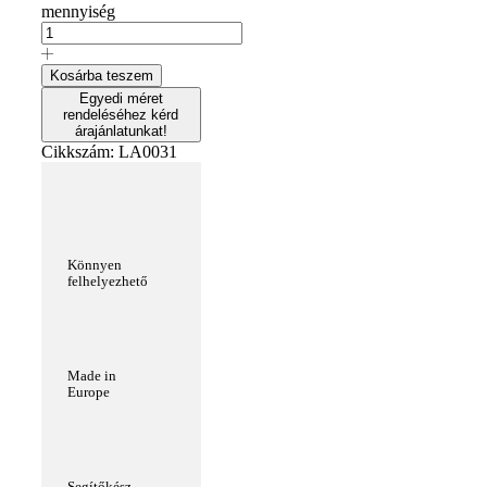
mennyiség
Kosárba teszem
Egyedi méret
rendeléséhez kérd
árajánlatunkat!
Cikkszám:
LA0031
Könnyen
felhelyezhető
Made in
Europe