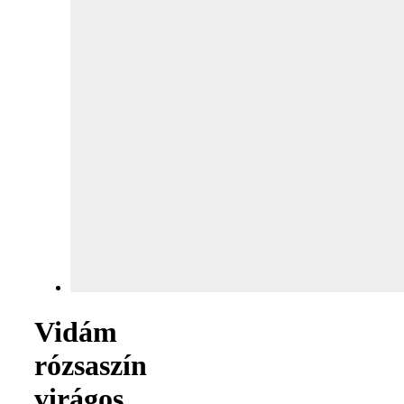
Vidám
rózsaszín
virágos