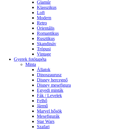
Glamúr
Klasszikus
Loft
Modern
Retro
Orientális
Romantikus
Rusztikus
Skandináv
Trópusi
Vintage
Gyerek fotótapéta
Minta
Állatok
Dinoszaurusz
Disney hercegnő
Disney mesefigura
Egyedi minták
Fák / Levelek
Felhő
Jármű
Marvel hősök
Mesefigurák
Star Wars
Szafari