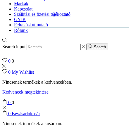
Márkák
Kapcsolat
Szállítási és fizetési tájékoztató
GYIK
Felrakási útmutató
Rólunk
Search input
Search
0
0
0
My Wishlist
Nincsenek termékek a kedvencekben.
Kedvencek megtekintése
0
0
0
Bevásárlókosár
Nincsenek termékek a kosárban.