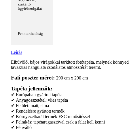
Segítőkész,
szakértő
ügyfélszolgálat
Fenntarthatóság
Leírás
Elbűvölő, bájos virágokkal tarkított fotótapéta, melynek könnyed
tavaszias hangulata csodálatos atmoszférát teremt.
Fali poszter méret
:
290 cm x 290 cm
Tapéta jellemzők:
✔ Európában gyártott tapéta
✔ Anyagösszetétel: vlies tapéta
✔ Felület: matt, sima
✔ Rendelésre gyártott termék
✔ Környezetbarát termék FSC minősítéssel
✔ Felrakás: tapétaragasztóval csak a falat kell kenni
✔ Fényálló