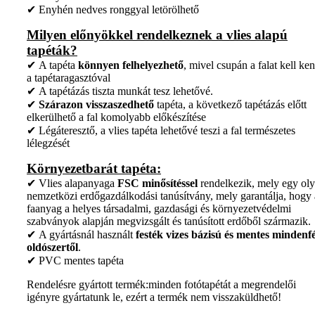
✔ Enyhén nedves ronggyal letörölhető
Milyen előnyökkel rendelkeznek a vlies alapú
tapéták?
✔ A tapéta
könnyen felhelyezhető
, mivel csupán a falat kell ken
a tapétaragasztóval
✔ A tapétázás tiszta munkát tesz lehetővé.
✔
Szárazon visszaszedhető
tapéta, a következő tapétázás előtt
elkerülhető a fal komolyabb előkészítése
✔ Légáteresztő, a vlies tapéta lehetővé teszi a fal természetes
lélegzését
Környezetbarát tapéta:
✔ Vlies alapanyaga
FSC minősítéssel
rendelkezik, mely egy ol
nemzetközi erdőgazdálkodási tanúsítvány, mely garantálja, hogy 
faanyag a helyes társadalmi, gazdasági és környezetvédelmi
szabványok alapján megvizsgált és tanúsított erdőből származik.
✔ A gyártásnál használt
festék vizes bázisú és mentes mindenfé
oldószertől
.
✔ PVC mentes tapéta
Rendelésre gyártott termék:minden fotótapétát a megrendelői
igényre gyártatunk le, ezért a termék nem visszaküldhető!