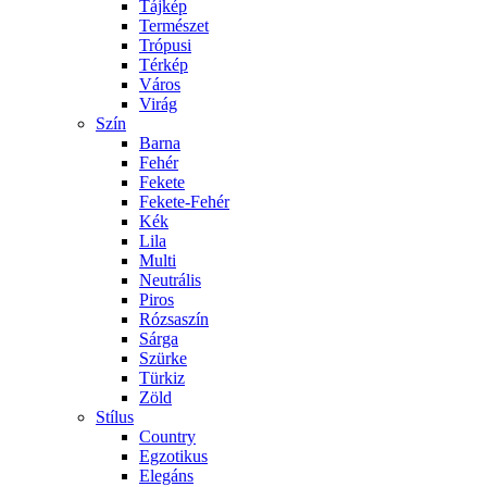
Tájkép
Természet
Trópusi
Térkép
Város
Virág
Szín
Barna
Fehér
Fekete
Fekete-Fehér
Kék
Lila
Multi
Neutrális
Piros
Rózsaszín
Sárga
Szürke
Türkiz
Zöld
Stílus
Country
Egzotikus
Elegáns