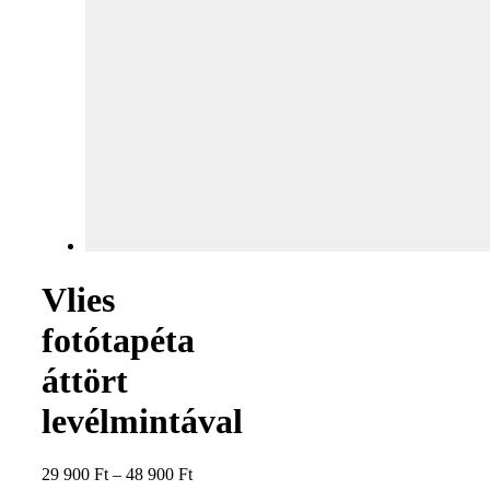
Vlies
fotótapéta
áttört
levélmintával
29 900
Ft
–
48 900
Ft