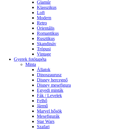
Glamúr
Klasszikus
Loft
Modern
Retro
Orientális
Romantikus
Rusztikus
Skandináv
Trópusi
Vintage
Gyerek fotótapéta
Minta
Állatok
Dinoszaurusz
Disney hercegnő
Disney mesefigura
Egyedi minták
Fák / Levelek
Felhő
Jármű
Marvel hősök
Mesefigurák
Star Wars
Szafari