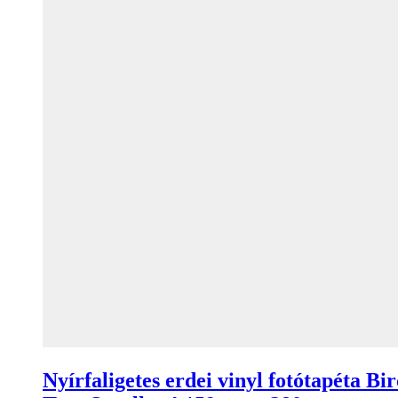
Nyírfaligetes erdei vinyl fotótapéta Bi