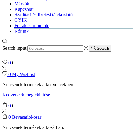
Márkák
Kapcsolat
Szállítási és fizetési tájékoztató
GYIK
Felrakási útmutató
Rólunk
Search input
Search
0
0
0
My Wishlist
Nincsenek termékek a kedvencekben.
Kedvencek megtekintése
0
0
0
Bevásárlókosár
Nincsenek termékek a kosárban.