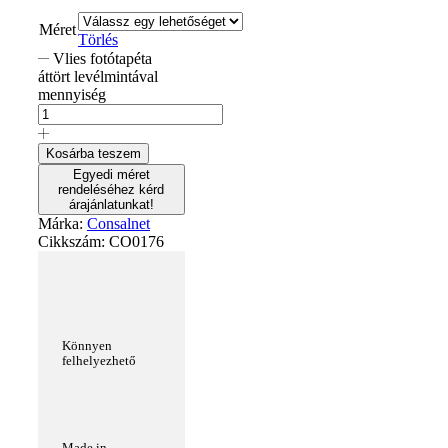
Méret
Törlés
Vlies fotótapéta
áttört levélmintával
mennyiség
Kosárba teszem
Egyedi méret
rendeléséhez kérd
árajánlatunkat!
Márka:
Consalnet
Cikkszám:
CO0176
Könnyen
felhelyezhető