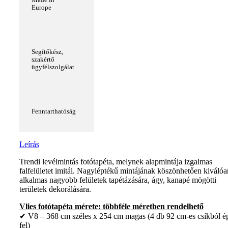
Made in
Europe
Segítőkész,
szakértő
ügyfélszolgálat
Fenntarthatóság
Leírás
Trendi levélmintás fotótapéta, melynek alapmintája izgalmas
falfelületet imitál. Nagyléptékű mintájának köszönhetően kiválóa
alkalmas nagyobb felületek tapétázására, ágy, kanapé mögötti
területek dekorálására.
Vlies fotótapéta mérete: többféle méretben rendelhető
✔ V8 – 368 cm széles x 254 cm magas (4 db 92 cm-es csíkból é
fel)