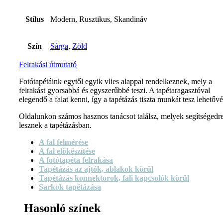
Stílus
Modern, Rusztikus, Skandináv
Szín
Sárga
,
Zöld
Felrakási útmutató
Fotótapétáink egytől egyik vlies alappal rendelkeznek, mely a
felrakást gyorsabbá és egyszerűbbé teszi. A tapétaragasztóval
elegendő a falat kenni, így a tapétázás tiszta munkát tesz lehetővé
Oldalunkon számos hasznos tanácsot találsz, melyek segítségedr
lesznek a tapétázásban.
A fal felmérése
A fal előkészítése
A fotótapéta felrakása
Tapétázás az ajtók, ablakok körül
Tapétázás konnektorok, fali kapcsolók körül
Sarkok tapétázása
Hasonló színek