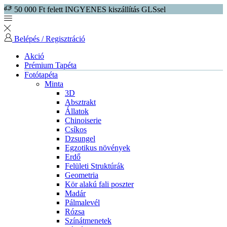
50 000 Ft felett INGYENES kiszállítás GLSsel
Belépés / Regisztráció
Akció
Prémium Tapéta
Fotótapéta
Minta
3D
Absztrakt
Állatok
Chinoiserie
Csíkos
Dzsungel
Egzotikus növények
Erdő
Felületi Struktúrák
Geometria
Kör alakú fali poszter
Madár
Pálmalevél
Rózsa
Színátmenetek