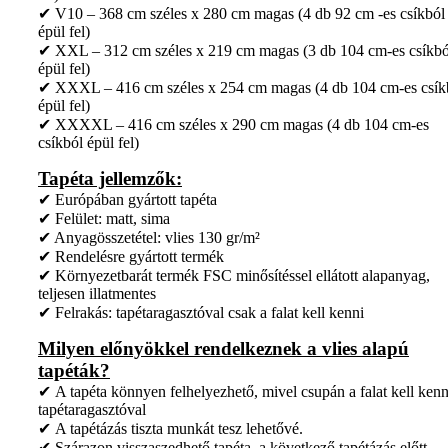
✔ V10 – 368 cm széles x 280 cm magas (4 db 92 cm -es csíkból
épül fel)
✔ XXL – 312 cm széles x 219 cm magas (3 db 104 cm-es csíkbó
épül fel)
✔ XXXL – 416 cm széles x 254 cm magas (4 db 104 cm-es csík
épül fel)
✔ XXXXL – 416 cm széles x 290 cm magas (4 db 104 cm-es
csíkból épül fel)
Tapéta jellemzők:
✔ Európában gyártott tapéta
✔ Felület: matt, sima
✔ Anyagösszetétel: vlies 130 gr/m²
✔ Rendelésre gyártott termék
✔ Környezetbarát termék FSC minősítéssel ellátott alapanyag,
teljesen illatmentes
✔ Felrakás: tapétaragasztóval csak a falat kell kenni
Milyen előnyökkel rendelkeznek a vlies alapú
tapéták?
✔ A tapéta könnyen felhelyezhető, mivel csupán a falat kell kenn
tapétaragasztóval
✔ A tapétázás tiszta munkát tesz lehetővé.
✔ Szárazon visszaszedhető tapéta, a következő tapétázás előtt