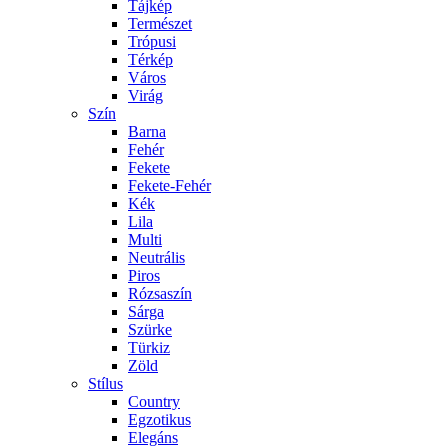
Tájkép
Természet
Trópusi
Térkép
Város
Virág
Szín
Barna
Fehér
Fekete
Fekete-Fehér
Kék
Lila
Multi
Neutrális
Piros
Rózsaszín
Sárga
Szürke
Türkiz
Zöld
Stílus
Country
Egzotikus
Elegáns