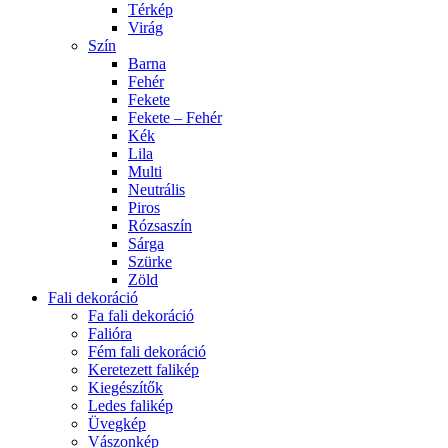
Térkép
Virág
Szín
Barna
Fehér
Fekete
Fekete – Fehér
Kék
Lila
Multi
Neutrális
Piros
Rózsaszín
Sárga
Szürke
Zöld
Fali dekoráció
Fa fali dekoráció
Falióra
Fém fali dekoráció
Keretezett falikép
Kiegészítők
Ledes falikép
Üvegkép
Vászonkép